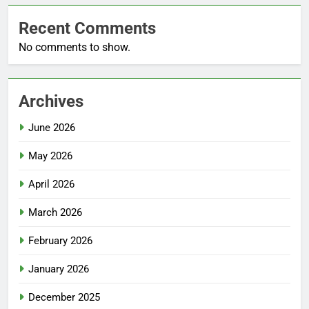
Recent Comments
No comments to show.
Archives
June 2026
May 2026
April 2026
March 2026
February 2026
January 2026
December 2025