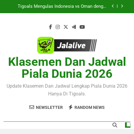
Skip
Perhatian Pecinta Sepak Bola Wanita
Tigoals Mengulas Indonesia vs Oman dengan
to
Fokus pada Kesiapan dan Ambisi Kedua Tim
content
Tigoals Soroti Green Gully SC vs Avondale FC
dalam Pertandingan NPL Victoria yang Berpotensi
Menyuguhkan Duel Berintensitas Tinggi
Botafogo SP U-20 dan Sao Joao U-20 Siap
Bertanding Dini Hari Nanti – Tigoals Bahas
Peluang Kedua Tim Mencuri Perhatian
Tigoals Angkat Polandia vs Prancis Sebagai
Pertandingan Besar yang Layak Mendapat
Perhatian Pecinta Sepak Bola Wanita
Klasemen Dan Jadwal
Tigoals Mengulas Indonesia vs Oman dengan
Fokus pada Kesiapan dan Ambisi Kedua Tim
Piala Dunia 2026
Tigoals Soroti Green Gully SC vs Avondale FC
dalam Pertandingan NPL Victoria yang Berpotensi
Menyuguhkan Duel Berintensitas Tinggi
Update Klasemen Dan Jadwal Lengkap Piala Dunia 2026
Hanya Di Tigoals.
NEWSLETTER
RANDOM NEWS