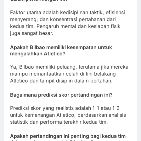
Faktor utama adalah kedisiplinan taktik, efisiensi
menyerang, dan konsentrasi pertahanan dari
kedua tim. Pengaruh mental dan kesiapan fisik
juga sangat besar.
Apakah Bilbao memiliki kesempatan untuk
mengalahkan Atletico?
Ya, Bilbao memiliki peluang, terutama jika mereka
mampu memanfaatkan celah di lini belakang
Atletico dan tampil disiplin dalam bertahan.
Bagaimana prediksi skor pertandingan ini?
Prediksi skor yang realistis adalah 1-1 atau 1-2
untuk kemenangan Atletico, berdasarkan analisis
statistik dan performa terakhir kedua tim.
Apakah pertandingan ini penting bagi kedua tim