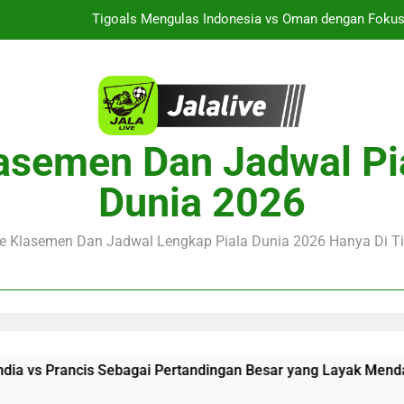
Tigoals Mengulas Indonesia vs Oman dengan Fokus
Tigoals Soroti Green Gully SC vs Avondale FC dalam Pert
M
Botafogo SP U-20 dan Sao Joao U-20 Siap Bertanding Dini Hari Na
Tigoals Angkat Polandia vs Prancis Sebagai Pertandingan Besar 
asemen Dan Jadwal Pi
Tigoals Mengulas Indonesia vs Oman dengan Fokus
Dunia 2026
Tigoals Soroti Green Gully SC vs Avondale FC dalam Pert
M
e Klasemen Dan Jadwal Lengkap Piala Dunia 2026 Hanya Di Ti
cis Sebagai Pertandingan Besar yang Layak Mendapat Perhati