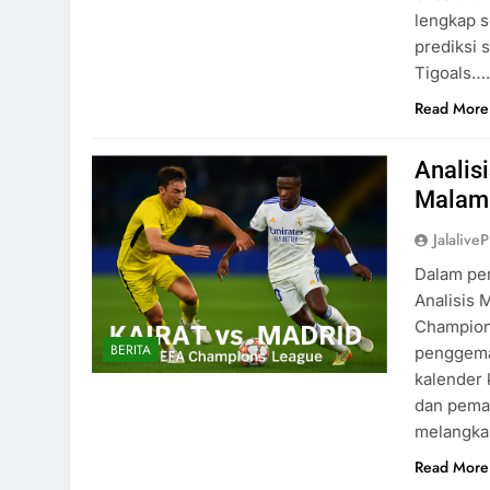
lengkap s
prediksi 
Tigoals…
Read More
Analis
Malam 
Jalaliv
Dalam per
Analisis 
Champions
BERITA
penggemar
kalender 
dan pema
melangka
Read More