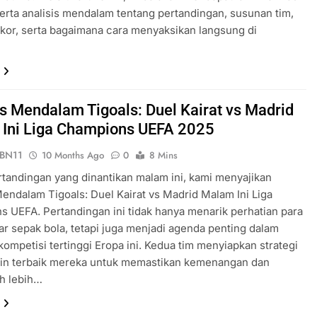
erta analisis mendalam tentang pertandingan, susunan tim,
skor, serta bagaimana cara menyaksikan langsung di
.
is Mendalam Tigoals: Duel Kairat vs Madrid
Ini Liga Champions UEFA 2025
ePBN11
10 Months Ago
0
8 Mins
tandingan yang dinantikan malam ini, kami menyajikan
Mendalam Tigoals: Duel Kairat vs Madrid Malam Ini Liga
 UEFA. Pertandingan ini tidak hanya menarik perhatian para
 sepak bola, tetapi juga menjadi agenda penting dalam
kompetisi tertinggi Eropa ini. Kedua tim menyiapkan strategi
in terbaik mereka untuk memastikan kemenangan dan
h lebih…