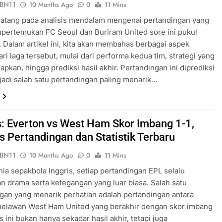
ePBN11
10 Months Ago
0
11 Mins
datang pada analisis mendalam mengenai pertandingan yang
pertemukan FC Seoul dan Buriram United sore ini pukul
. Dalam artikel ini, kita akan membahas berbagai aspek
ari laga tersebut, mulai dari performa kedua tim, strategi yang
rapkan, hingga prediksi hasil akhir. Pertandingan ini diprediksi
adi salah satu pertandingan paling menarik…
s: Everton vs West Ham Skor Imbang 1-1,
is Pertandingan dan Statistik Terbaru
ePBN11
10 Months Ago
0
11 Mins
ia sepakbola Inggris, setiap pertandingan EPL selalu
n drama serta ketegangan yang luar biasa. Salah satu
gan yang menarik perhatian adalah pertandingan antara
melawan West Ham United yang berakhir dengan skor imbang
s ini bukan hanya sekadar hasil akhir, tetapi juga