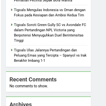
Perhatian Pecinta Sepak Bola Wanita
Tigoals Mengulas Indonesia vs Oman dengan
Fokus pada Kesiapan dan Ambisi Kedua Tim
Tigoals Soroti Green Gully SC vs Avondale FC
dalam Pertandingan NPL Victoria yang
Berpotensi Menyuguhkan Duel Berintensitas
Tinggi
Tigoals Ulas Jalannya Pertandingan dan
Peluang Emas yang Tercipta – Spanyol vs Irak
Berakhir Imbang 1-1
Recent Comments
No comments to show.
Archives