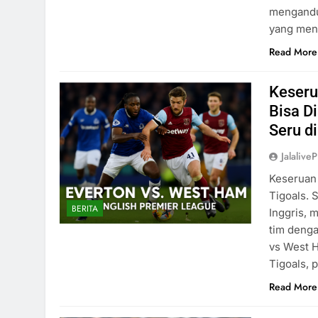
mengandun
yang me
Read More
Keseru
Bisa D
Seru d
Jalaliv
Keseruan 
Tigoals. 
BERITA
Inggris,
tim denga
vs West H
Tigoals,
Read More