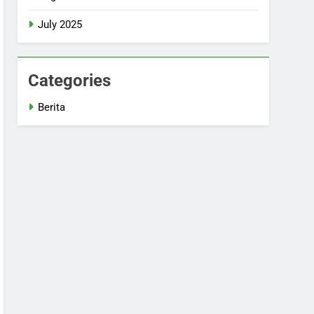
July 2025
Categories
Berita