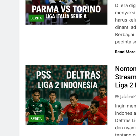
Di era di
menyaksik
BERITA
harus kel
dinanti ad
Berbagai 
pecinta s
Read More
Nonton
Stream
Liga 2
Jalaliv
Ingin men
Indonesia
BERITA
Deltras L
dan nyama
tentang p