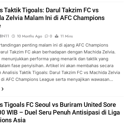
s Taktik Tigoals: Darul Takzim FC vs
a Zelvia Malam Ini di AFC Champions
e
ePBN11
10 Months Ago
0
11 Mins
tandingan penting malam ini di ajang AFC Champions
arul Takzim FC akan berhadapan dengan Machida Zelvia.
 menunjukkan performa yang menarik dan taktik yang
alam fase penyisihan. Artikel ini akan membahas secara
Analisis Taktik Tigoals: Darul Takzim FC vs Machida Zelvia
i di AFC Champions League serta menyajikan wawasan…
is Tigoals FC Seoul vs Buriram United Sore
00 WIB – Duel Seru Penuh Antisipasi di Liga
ons Asia