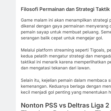
Filosofi Permainan dan Strategi Takti
Game malam ini akan menampilkan strategi 
dikenal dengan gaya permainan menyerang d
pemain sayap untuk membuat peluang. Semen
serangan balik cepat untuk mengejar gol.
Melalui platform streaming seperti Tigoals,
kedua pelatih mengatur strategi dan mengadap
taktikal ini menarik karena memperlihatkan
dan mengatasi tekanan dari lawan.
Selain itu, kejelian pemain dalam membaca s
kemenangan. Keduanya berlaga dengan menta
kecil menjadi gol penting yang menentukan h
Nonton PSS vs Deltras Liga 2