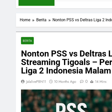
Home
Berita
Nonton PSS vs Deltras Liga 2 Ind
BERITA
Nonton PSS vs Deltras L
Streaming Tigoals – Pe
Liga 2 Indonesia Malam 
0
JalalivePBN11
10 Months Ago
14 Mins