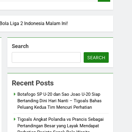
Bola Liga 2 Indonesia Malam Ini!
Search
SEARCH
Recent Posts
Botafogo SP U-20 dan Sao Joao U-20 Siap
Bertanding Dini Hari Nanti – Tigoals Bahas
Peluang Kedua Tim Mencuri Perhatian
Tigoals Angkat Polandia vs Prancis Sebagai
Pertandingan Besar yang Layak Mendapat