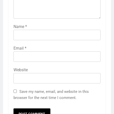
Name
*
Email
*
Website
Save my name, email, and website in this
browser for the next time I comment.