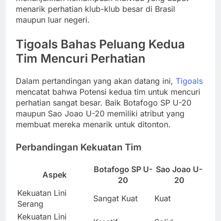
menarik perhatian klub-klub besar di Brasil
maupun luar negeri.
Tigoals Bahas Peluang Kedua
Tim Mencuri Perhatian
Dalam pertandingan yang akan datang ini,
Tigoals
mencatat bahwa Potensi kedua tim untuk mencuri
perhatian sangat besar. Baik Botafogo SP U-20
maupun Sao Joao U-20 memiliki atribut yang
membuat mereka menarik untuk ditonton.
Perbandingan Kekuatan Tim
Botafogo SP U-
Sao Joao U-
Aspek
20
20
Kekuatan Lini
Sangat Kuat
Kuat
Serang
Kekuatan Lini