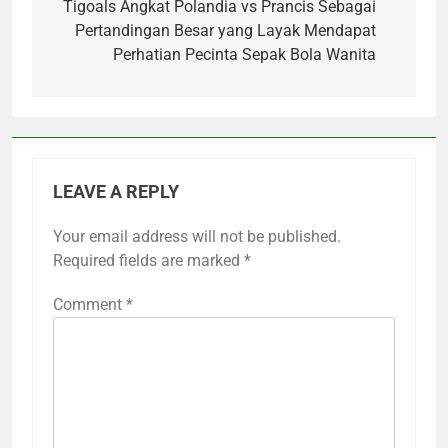
navigation
Tigoals Angkat Polandia vs Prancis Sebagai
Pertandingan Besar yang Layak Mendapat
Perhatian Pecinta Sepak Bola Wanita
LEAVE A REPLY
Your email address will not be published.
Required fields are marked
*
Comment
*