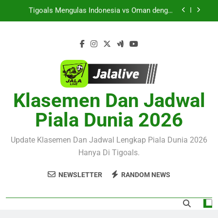
Skip
Perhatian Pecinta Sepak Bola Wanita
Tigoals Mengulas Indonesia vs Oman dengan
to
Fokus pada Kesiapan dan Ambisi Kedua Tim
content
Tigoals Soroti Green Gully SC vs Avondale FC
dalam Pertandingan NPL Victoria yang Berpotensi
Menyuguhkan Duel Berintensitas Tinggi
Botafogo SP U-20 dan Sao Joao U-20 Siap
Bertanding Dini Hari Nanti – Tigoals Bahas
Peluang Kedua Tim Mencuri Perhatian
Tigoals Angkat Polandia vs Prancis Sebagai
Pertandingan Besar yang Layak Mendapat
Perhatian Pecinta Sepak Bola Wanita
Klasemen Dan Jadwal
Tigoals Mengulas Indonesia vs Oman dengan
Fokus pada Kesiapan dan Ambisi Kedua Tim
Piala Dunia 2026
Tigoals Soroti Green Gully SC vs Avondale FC
dalam Pertandingan NPL Victoria yang Berpotensi
Menyuguhkan Duel Berintensitas Tinggi
Update Klasemen Dan Jadwal Lengkap Piala Dunia 2026
Hanya Di Tigoals.
NEWSLETTER
RANDOM NEWS