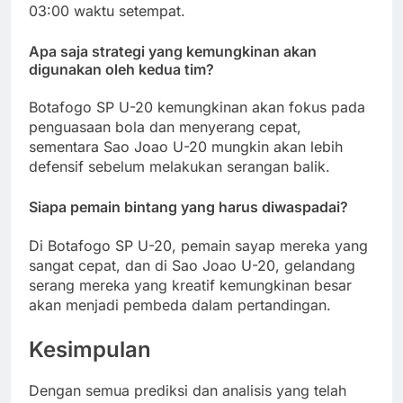
03:00 waktu setempat.
Apa saja strategi yang kemungkinan akan
digunakan oleh kedua tim?
Botafogo SP U-20 kemungkinan akan fokus pada
penguasaan bola dan menyerang cepat,
sementara Sao Joao U-20 mungkin akan lebih
defensif sebelum melakukan serangan balik.
Siapa pemain bintang yang harus diwaspadai?
Di Botafogo SP U-20, pemain sayap mereka yang
sangat cepat, dan di Sao Joao U-20, gelandang
serang mereka yang kreatif kemungkinan besar
akan menjadi pembeda dalam pertandingan.
Kesimpulan
Dengan semua prediksi dan analisis yang telah