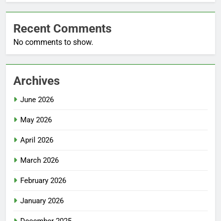
Recent Comments
No comments to show.
Archives
June 2026
May 2026
April 2026
March 2026
February 2026
January 2026
December 2025