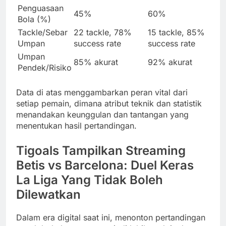
Penguasaan
45%
60%
Bola (%)
Tackle/Sebar
22 tackle, 78%
15 tackle, 85%
Umpan
success rate
success rate
Umpan
85% akurat
92% akurat
Pendek/Risiko
Data di atas menggambarkan peran vital dari
setiap pemain, dimana atribut teknik dan statistik
menandakan keunggulan dan tantangan yang
menentukan hasil pertandingan.
Tigoals Tampilkan Streaming
Betis vs Barcelona: Duel Keras
La Liga Yang Tidak Boleh
Dilewatkan
Dalam era digital saat ini, menonton pertandingan