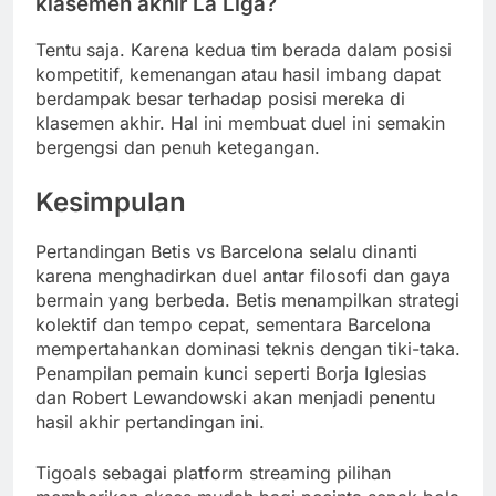
klasemen akhir La Liga?
Tentu saja. Karena kedua tim berada dalam posisi
kompetitif, kemenangan atau hasil imbang dapat
berdampak besar terhadap posisi mereka di
klasemen akhir. Hal ini membuat duel ini semakin
bergengsi dan penuh ketegangan.
Kesimpulan
Pertandingan Betis vs Barcelona selalu dinanti
karena menghadirkan duel antar filosofi dan gaya
bermain yang berbeda. Betis menampilkan strategi
kolektif dan tempo cepat, sementara Barcelona
mempertahankan dominasi teknis dengan tiki-taka.
Penampilan pemain kunci seperti Borja Iglesias
dan Robert Lewandowski akan menjadi penentu
hasil akhir pertandingan ini.
Tigoals sebagai platform streaming pilihan