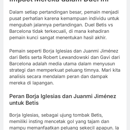
Dalam setiap pertandingan besar, pemain menjadi
pusat perhatian karena kemampuan individu untuk
mengubah jalannya pertandingan. Duel Betis vs
Barcelona tidak terkecuali, di mana kehadiran
pemain kunci sangat menentukan hasil akhir.
Pemain seperti Borja Iglesias dan Juanmi Jiménez
dari Betis serta Robert Lewandowski dan Gavi dari
Barcelona adalah media utama dalam menyusun
strategi dan memperkuat peluang timnya. Mari kita
analisis secara mendalam peran dan dampak
mereka di lapangan.
Peran Borja Iglesias dan Juanmi Jiménez
untuk Betis
Borja Iglesias, sebagai ujung tombak Betis,
memiliki insting mencetak gol yang tajam dan
mampu memanfaatkan peluang sekecil apapun. Ia