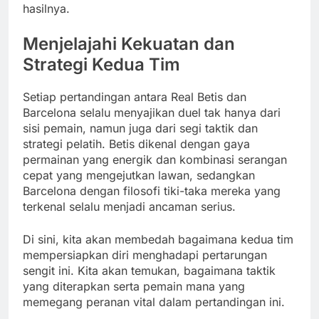
hasilnya.
Menjelajahi Kekuatan dan
Strategi Kedua Tim
Setiap pertandingan antara Real Betis dan
Barcelona selalu menyajikan duel tak hanya dari
sisi pemain, namun juga dari segi taktik dan
strategi pelatih. Betis dikenal dengan gaya
permainan yang energik dan kombinasi serangan
cepat yang mengejutkan lawan, sedangkan
Barcelona dengan filosofi tiki-taka mereka yang
terkenal selalu menjadi ancaman serius.
Di sini, kita akan membedah bagaimana kedua tim
mempersiapkan diri menghadapi pertarungan
sengit ini. Kita akan temukan, bagaimana taktik
yang diterapkan serta pemain mana yang
memegang peranan vital dalam pertandingan ini.