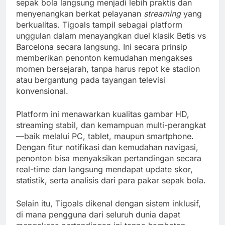
sepak bola langsung menjadi lebih praktis dan
menyenangkan berkat pelayanan
streaming
yang
berkualitas. Tigoals tampil sebagai platform
unggulan dalam menayangkan duel klasik Betis vs
Barcelona secara langsung. Ini secara prinsip
memberikan penonton kemudahan mengakses
momen bersejarah, tanpa harus repot ke stadion
atau bergantung pada tayangan televisi
konvensional.
Platform ini menawarkan kualitas gambar HD,
streaming stabil, dan kemampuan multi-perangkat
—baik melalui PC, tablet, maupun smartphone.
Dengan fitur notifikasi dan kemudahan navigasi,
penonton bisa menyaksikan pertandingan secara
real-time dan langsung mendapat update skor,
statistik, serta analisis dari para pakar sepak bola.
Selain itu, Tigoals dikenal dengan sistem inklusif,
di mana pengguna dari seluruh dunia dapat