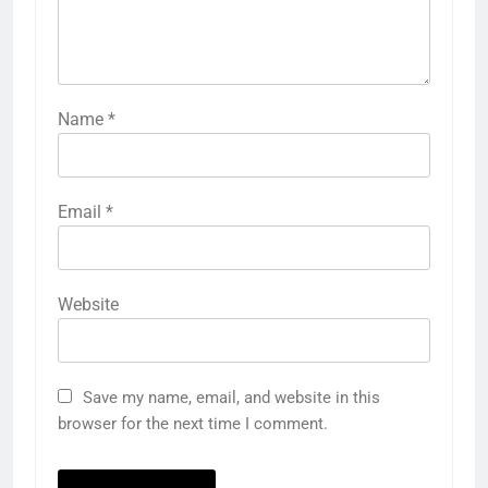
Name
*
Email
*
Website
Save my name, email, and website in this
browser for the next time I comment.