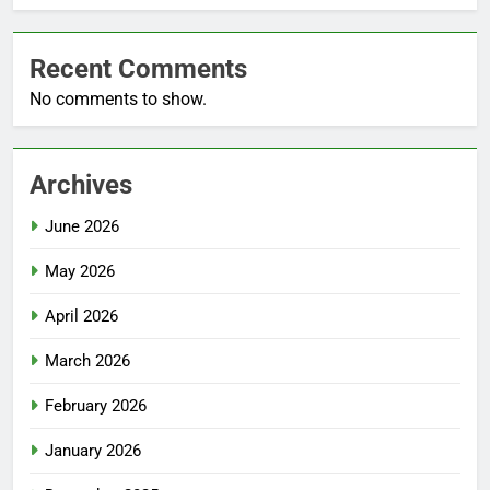
Recent Comments
No comments to show.
Archives
June 2026
May 2026
April 2026
March 2026
February 2026
January 2026