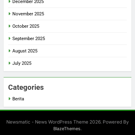
December 2025
November 2025
October 2025
September 2025
August 2025
July 2025
Categories
Berita
Newsmatic - News WordPress Theme 2026. Powered By
.
BlazeThemes