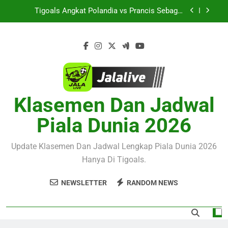
Skip
Peluang Kedua Tim Mencuri Perhatian
Tigoals Angkat Polandia vs Prancis Sebagai
to
Pertandingan Besar yang Layak Mendapat
Perhatian Pecinta Sepak Bola Wanita
content
Tigoals Mengulas Indonesia vs Oman dengan
Fokus pada Kesiapan dan Ambisi Kedua Tim
Tigoals Soroti Green Gully SC vs Avondale FC
dalam Pertandingan NPL Victoria yang Berpotensi
Menyuguhkan Duel Berintensitas Tinggi
Botafogo SP U-20 dan Sao Joao U-20 Siap
Bertanding Dini Hari Nanti – Tigoals Bahas
Peluang Kedua Tim Mencuri Perhatian
Klasemen Dan Jadwal
Tigoals Angkat Polandia vs Prancis Sebagai
Pertandingan Besar yang Layak Mendapat
Perhatian Pecinta Sepak Bola Wanita
Piala Dunia 2026
Tigoals Mengulas Indonesia vs Oman dengan
Fokus pada Kesiapan dan Ambisi Kedua Tim
Tigoals Soroti Green Gully SC vs Avondale FC
Update Klasemen Dan Jadwal Lengkap Piala Dunia 2026
dalam Pertandingan NPL Victoria yang Berpotensi
Hanya Di Tigoals.
Menyuguhkan Duel Berintensitas Tinggi
NEWSLETTER
RANDOM NEWS