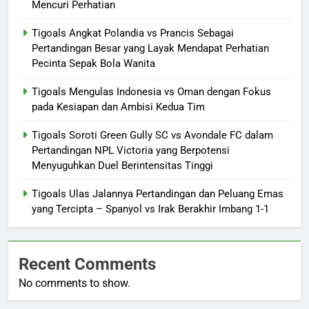
Mencuri Perhatian
Tigoals Angkat Polandia vs Prancis Sebagai
Pertandingan Besar yang Layak Mendapat Perhatian
Pecinta Sepak Bola Wanita
Tigoals Mengulas Indonesia vs Oman dengan Fokus
pada Kesiapan dan Ambisi Kedua Tim
Tigoals Soroti Green Gully SC vs Avondale FC dalam
Pertandingan NPL Victoria yang Berpotensi
Menyuguhkan Duel Berintensitas Tinggi
Tigoals Ulas Jalannya Pertandingan dan Peluang Emas
yang Tercipta – Spanyol vs Irak Berakhir Imbang 1-1
Recent Comments
No comments to show.