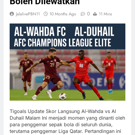
Boleh Dilewatkan
0
JalalivePBN11
10 Months Ago
11 Mins
Tigoals Update Skor Langsung Al-Wahda vs Al
Duhail Malam Ini menjadi momen yang dinanti oleh
para penggemar sepak bola di seluruh dunia,
terutama penggemar Liga Qatar. Pertandingan ini