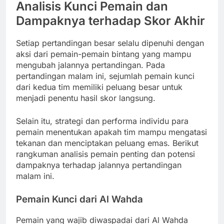
Analisis Kunci Pemain dan
Dampaknya terhadap Skor Akhir
Setiap pertandingan besar selalu dipenuhi dengan
aksi dari pemain-pemain bintang yang mampu
mengubah jalannya pertandingan. Pada
pertandingan malam ini, sejumlah pemain kunci
dari kedua tim memiliki peluang besar untuk
menjadi penentu hasil skor langsung.
Selain itu, strategi dan performa individu para
pemain menentukan apakah tim mampu mengatasi
tekanan dan menciptakan peluang emas. Berikut
rangkuman analisis pemain penting dan potensi
dampaknya terhadap jalannya pertandingan
malam ini.
Pemain Kunci dari Al Wahda
Pemain yang wajib diwaspadai dari Al Wahda