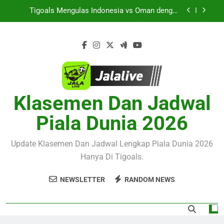
Skip
Perhatian Pecinta Sepak Bola Wanita
Tigoals Mengulas Indonesia vs Oman dengan
to
Fokus pada Kesiapan dan Ambisi Kedua Tim
content
Tigoals Soroti Green Gully SC vs Avondale FC
dalam Pertandingan NPL Victoria yang Berpotensi
Menyuguhkan Duel Berintensitas Tinggi
Botafogo SP U-20 dan Sao Joao U-20 Siap
Bertanding Dini Hari Nanti – Tigoals Bahas
Peluang Kedua Tim Mencuri Perhatian
Tigoals Angkat Polandia vs Prancis Sebagai
Pertandingan Besar yang Layak Mendapat
Perhatian Pecinta Sepak Bola Wanita
Klasemen Dan Jadwal
Tigoals Mengulas Indonesia vs Oman dengan
Fokus pada Kesiapan dan Ambisi Kedua Tim
Piala Dunia 2026
Tigoals Soroti Green Gully SC vs Avondale FC
dalam Pertandingan NPL Victoria yang Berpotensi
Menyuguhkan Duel Berintensitas Tinggi
Update Klasemen Dan Jadwal Lengkap Piala Dunia 2026
Hanya Di Tigoals.
NEWSLETTER
RANDOM NEWS