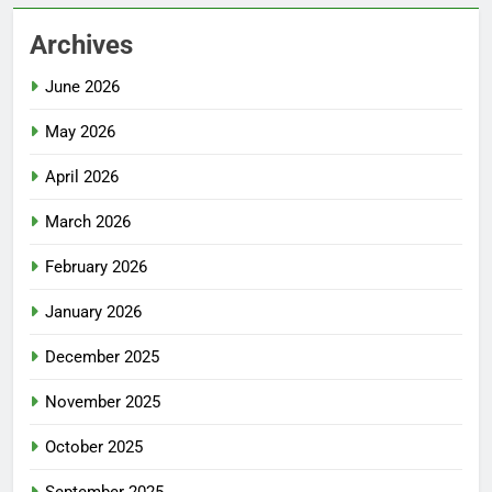
Archives
June 2026
May 2026
April 2026
March 2026
February 2026
January 2026
December 2025
November 2025
October 2025