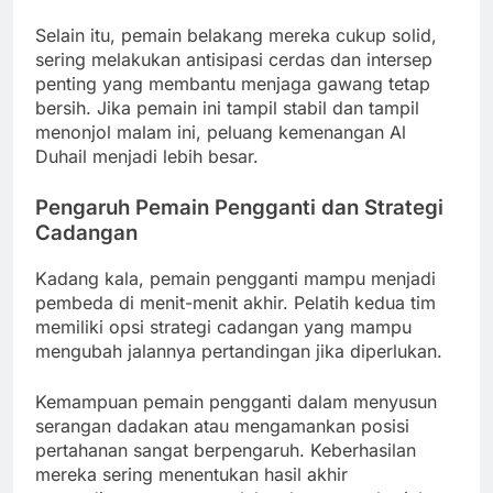
Selain itu, pemain belakang mereka cukup solid,
sering melakukan antisipasi cerdas dan intersep
penting yang membantu menjaga gawang tetap
bersih. Jika pemain ini tampil stabil dan tampil
menonjol malam ini, peluang kemenangan Al
Duhail menjadi lebih besar.
Pengaruh Pemain Pengganti dan Strategi
Cadangan
Kadang kala, pemain pengganti mampu menjadi
pembeda di menit-menit akhir. Pelatih kedua tim
memiliki opsi strategi cadangan yang mampu
mengubah jalannya pertandingan jika diperlukan.
Kemampuan pemain pengganti dalam menyusun
serangan dadakan atau mengamankan posisi
pertahanan sangat berpengaruh. Keberhasilan
mereka sering menentukan hasil akhir