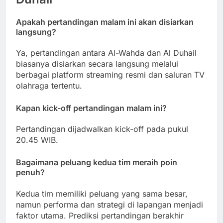
Apakah pertandingan malam ini akan disiarkan
langsung?
Ya, pertandingan antara Al-Wahda dan Al Duhail
biasanya disiarkan secara langsung melalui
berbagai platform streaming resmi dan saluran TV
olahraga tertentu.
Kapan kick-off pertandingan malam ini?
Pertandingan dijadwalkan kick-off pada pukul
20.45 WIB.
Bagaimana peluang kedua tim meraih poin
penuh?
Kedua tim memiliki peluang yang sama besar,
namun performa dan strategi di lapangan menjadi
faktor utama. Prediksi pertandingan berakhir