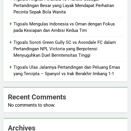
Pertandingan Besar yang Layak Mendapat Perhatian
Pecinta Sepak Bola Wanita
Tigoals Mengulas Indonesia vs Oman dengan Fokus
pada Kesiapan dan Ambisi Kedua Tim
Tigoals Soroti Green Gully SC vs Avondale FC dalam
Pertandingan NPL Victoria yang Berpotensi
Menyuguhkan Duel Berintensitas Tinggi
Tigoals Ulas Jalannya Pertandingan dan Peluang Emas
yang Tercipta – Spanyol vs Irak Berakhir Imbang 1-1
Recent Comments
No comments to show.
Archives