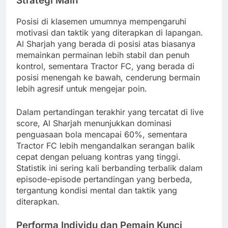
Strategi Main
Posisi di klasemen umumnya mempengaruhi
motivasi dan taktik yang diterapkan di lapangan.
Al Sharjah yang berada di posisi atas biasanya
memainkan permainan lebih stabil dan penuh
kontrol, sementara Tractor FC, yang berada di
posisi menengah ke bawah, cenderung bermain
lebih agresif untuk mengejar poin.
Dalam pertandingan terakhir yang tercatat di live
score, Al Sharjah menunjukkan dominasi
penguasaan bola mencapai 60%, sementara
Tractor FC lebih mengandalkan serangan balik
cepat dengan peluang kontras yang tinggi.
Statistik ini sering kali berbanding terbalik dalam
episode-episode pertandingan yang berbeda,
tergantung kondisi mental dan taktik yang
diterapkan.
Performa Individu dan Pemain Kunci