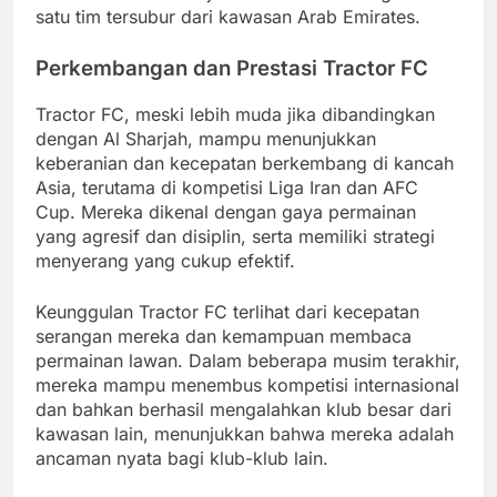
satu tim tersubur dari kawasan Arab Emirates.
Perkembangan dan Prestasi Tractor FC
Tractor FC, meski lebih muda jika dibandingkan
dengan Al Sharjah, mampu menunjukkan
keberanian dan kecepatan berkembang di kancah
Asia, terutama di kompetisi Liga Iran dan AFC
Cup. Mereka dikenal dengan gaya permainan
yang agresif dan disiplin, serta memiliki strategi
menyerang yang cukup efektif.
Keunggulan Tractor FC terlihat dari kecepatan
serangan mereka dan kemampuan membaca
permainan lawan. Dalam beberapa musim terakhir,
mereka mampu menembus kompetisi internasional
dan bahkan berhasil mengalahkan klub besar dari
kawasan lain, menunjukkan bahwa mereka adalah
ancaman nyata bagi klub-klub lain.