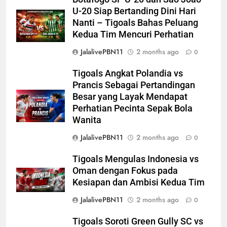
U-20 Siap Bertanding Dini Hari
Nanti – Tigoals Bahas Peluang
Kedua Tim Mencuri Perhatian
JalalivePBN11
2 months ago
0
Tigoals Angkat Polandia vs
Prancis Sebagai Pertandingan
Besar yang Layak Mendapat
Perhatian Pecinta Sepak Bola
Wanita
JalalivePBN11
2 months ago
0
Tigoals Mengulas Indonesia vs
Oman dengan Fokus pada
Kesiapan dan Ambisi Kedua Tim
JalalivePBN11
2 months ago
0
Tigoals Soroti Green Gully SC vs