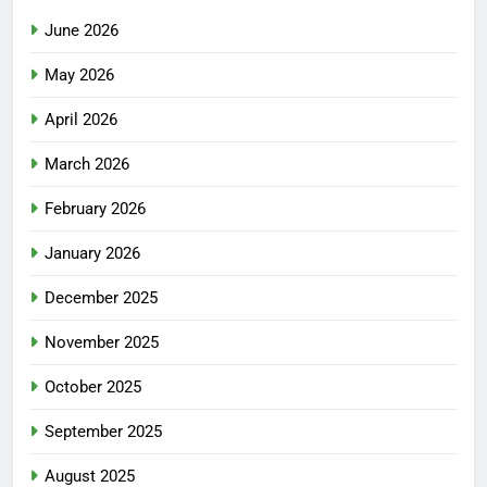
June 2026
May 2026
April 2026
March 2026
February 2026
January 2026
December 2025
November 2025
October 2025
September 2025
August 2025