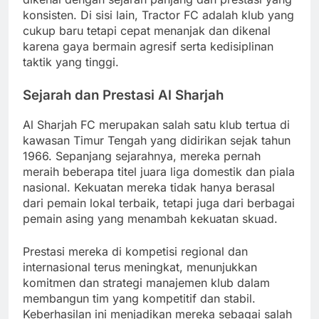
konsisten. Di sisi lain, Tractor FC adalah klub yang
cukup baru tetapi cepat menanjak dan dikenal
karena gaya bermain agresif serta kedisiplinan
taktik yang tinggi.
Sejarah dan Prestasi Al Sharjah
Al Sharjah FC merupakan salah satu klub tertua di
kawasan Timur Tengah yang didirikan sejak tahun
1966. Sepanjang sejarahnya, mereka pernah
meraih beberapa titel juara liga domestik dan piala
nasional. Kekuatan mereka tidak hanya berasal
dari pemain lokal terbaik, tetapi juga dari berbagai
pemain asing yang menambah kekuatan skuad.
Prestasi mereka di kompetisi regional dan
internasional terus meningkat, menunjukkan
komitmen dan strategi manajemen klub dalam
membangun tim yang kompetitif dan stabil.
Keberhasilan ini menjadikan mereka sebagai salah