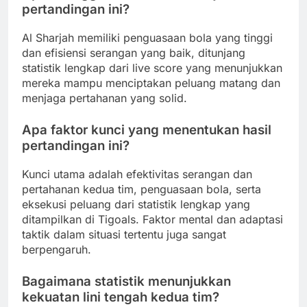
pertandingan ini?
Al Sharjah memiliki penguasaan bola yang tinggi
dan efisiensi serangan yang baik, ditunjang
statistik lengkap dari live score yang menunjukkan
mereka mampu menciptakan peluang matang dan
menjaga pertahanan yang solid.
Apa faktor kunci yang menentukan hasil
pertandingan ini?
Kunci utama adalah efektivitas serangan dan
pertahanan kedua tim, penguasaan bola, serta
eksekusi peluang dari statistik lengkap yang
ditampilkan di Tigoals. Faktor mental dan adaptasi
taktik dalam situasi tertentu juga sangat
berpengaruh.
Bagaimana statistik menunjukkan
kekuatan lini tengah kedua tim?