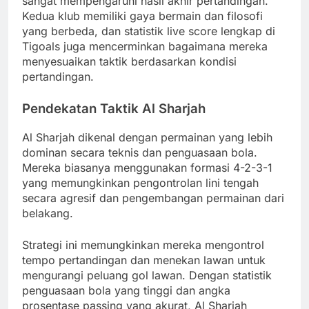
sangat mempengaruhi hasil akhir pertandingan.
Kedua klub memiliki gaya bermain dan filosofi
yang berbeda, dan statistik live score lengkap di
Tigoals juga mencerminkan bagaimana mereka
menyesuaikan taktik berdasarkan kondisi
pertandingan.
Pendekatan Taktik Al Sharjah
Al Sharjah dikenal dengan permainan yang lebih
dominan secara teknis dan penguasaan bola.
Mereka biasanya menggunakan formasi 4-2-3-1
yang memungkinkan pengontrolan lini tengah
secara agresif dan pengembangan permainan dari
belakang.
Strategi ini memungkinkan mereka mengontrol
tempo pertandingan dan menekan lawan untuk
mengurangi peluang gol lawan. Dengan statistik
penguasaan bola yang tinggi dan angka
prosentase passing yang akurat, Al Sharjah