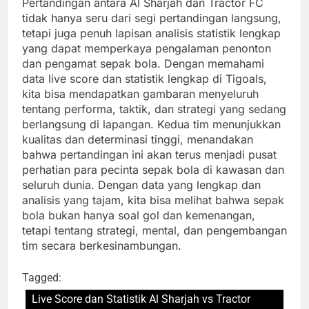
Pertandingan antara Al Sharjah dan Tractor FC
tidak hanya seru dari segi pertandingan langsung,
tetapi juga penuh lapisan analisis statistik lengkap
yang dapat memperkaya pengalaman penonton
dan pengamat sepak bola. Dengan memahami
data live score dan statistik lengkap di Tigoals,
kita bisa mendapatkan gambaran menyeluruh
tentang performa, taktik, dan strategi yang sedang
berlangsung di lapangan. Kedua tim menunjukkan
kualitas dan determinasi tinggi, menandakan
bahwa pertandingan ini akan terus menjadi pusat
perhatian para pecinta sepak bola di kawasan dan
seluruh dunia. Dengan data yang lengkap dan
analisis yang tajam, kita bisa melihat bahwa sepak
bola bukan hanya soal gol dan kemenangan,
tetapi tentang strategi, mental, dan pengembangan
tim secara berkesinambungan.
Tagged:
Live Score dan Statistik Al Sharjah vs Tractor