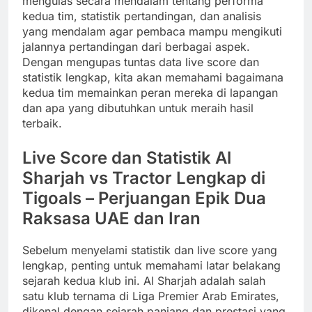
mengulas secara mendalam tentang performa
kedua tim, statistik pertandingan, dan analisis
yang mendalam agar pembaca mampu mengikuti
jalannya pertandingan dari berbagai aspek.
Dengan mengupas tuntas data live score dan
statistik lengkap, kita akan memahami bagaimana
kedua tim memainkan peran mereka di lapangan
dan apa yang dibutuhkan untuk meraih hasil
terbaik.
Live Score dan Statistik Al
Sharjah vs Tractor Lengkap di
Tigoals – Perjuangan Epik Dua
Raksasa UAE dan Iran
Sebelum menyelami statistik dan live score yang
lengkap, penting untuk memahami latar belakang
sejarah kedua klub ini. Al Sharjah adalah salah
satu klub ternama di Liga Premier Arab Emirates,
dikenal dengan sejarah panjang dan prestasi yang