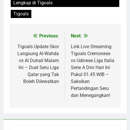
Lengkap di Tigoals
Tigoals
Previous:
Next:
Post
navigation
Tigoals Update Skor
Link Live Streaming
Langsung Al-Wahda
Tigoals Cremonese
vs Al Duhail Malam
vs Udinese Liga Italia
Ini – Duel Seru Liga
Serie A Dini Hari Ini
Qatar yang Tak
Pukul 01.45 WIB –
Boleh Dilewatkan
Saksikan
Pertandingan Seru
dan Menegangkan!