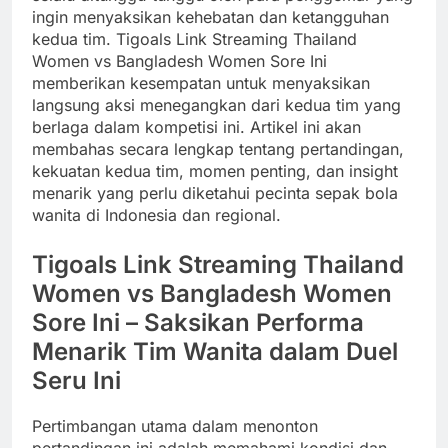
ingin menyaksikan kehebatan dan ketangguhan
kedua tim. Tigoals Link Streaming Thailand
Women vs Bangladesh Women Sore Ini
memberikan kesempatan untuk menyaksikan
langsung aksi menegangkan dari kedua tim yang
berlaga dalam kompetisi ini. Artikel ini akan
membahas secara lengkap tentang pertandingan,
kekuatan kedua tim, momen penting, dan insight
menarik yang perlu diketahui pecinta sepak bola
wanita di Indonesia dan regional.
Tigoals Link Streaming Thailand
Women vs Bangladesh Women
Sore Ini – Saksikan Performa
Menarik Tim Wanita dalam Duel
Seru Ini
Pertimbangan utama dalam menonton