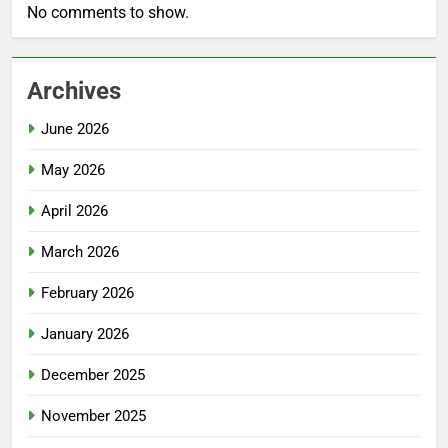
No comments to show.
Archives
June 2026
May 2026
April 2026
March 2026
February 2026
January 2026
December 2025
November 2025