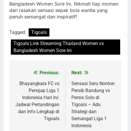
Bangladesh Women Sore Ini. Nikmati tiap momen
dan rasakan sensasi sepak bola wanita yang
penuh semangat dan inspiratif!
Tagged:
Tigoals
Tigoals Link Streaming Thailand Women vs
Bangladesh Women Sore Ini
Previous:
Next:
Post
navigation
Bhayangkara FC vs
Sensasi Seru Nonton
Persijap Liga 1
Persib Bandung vs
Indonesia Hari Ini:
Persis Solo di
Jadwal Pertandingan
Tigoals – Adu
dan Info Lengkap di
Strategi dan
Tigoals
Semangat Liga 1
Indonesia