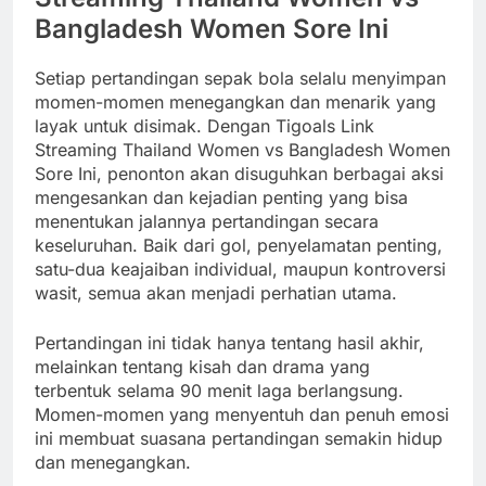
Bangladesh Women Sore Ini
Setiap pertandingan sepak bola selalu menyimpan
momen-momen menegangkan dan menarik yang
layak untuk disimak. Dengan Tigoals Link
Streaming Thailand Women vs Bangladesh Women
Sore Ini, penonton akan disuguhkan berbagai aksi
mengesankan dan kejadian penting yang bisa
menentukan jalannya pertandingan secara
keseluruhan. Baik dari gol, penyelamatan penting,
satu-dua keajaiban individual, maupun kontroversi
wasit, semua akan menjadi perhatian utama.
Pertandingan ini tidak hanya tentang hasil akhir,
melainkan tentang kisah dan drama yang
terbentuk selama 90 menit laga berlangsung.
Momen-momen yang menyentuh dan penuh emosi
ini membuat suasana pertandingan semakin hidup
dan menegangkan.