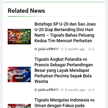
Related News
Botafogo SP U-20 dan Sao Joao
U-20 Siap Bertanding Dini Hari
Nanti – Tigoals Bahas Peluang
Kedua Tim Mencuri Perhatian
JalalivePBN11
2 months ago
0
Tigoals Angkat Polandia vs
Prancis Sebagai Pertandingan
Besar yang Layak Mendapat
Perhatian Pecinta Sepak Bola
Wanita
JalalivePBN11
2 months ago
0
Tigoals Mengulas Indonesia vs
Oman dengan Fokus pada