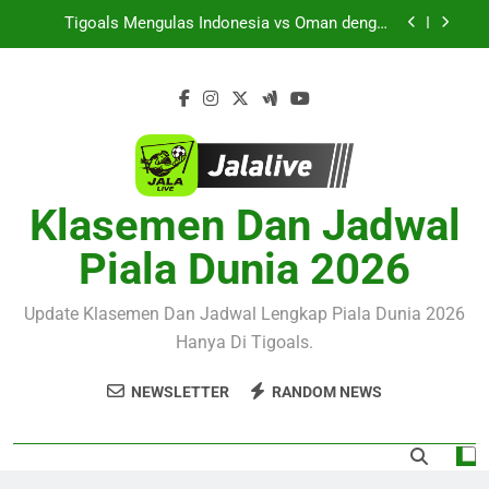
Skip
Perhatian Pecinta Sepak Bola Wanita
Tigoals Mengulas Indonesia vs Oman dengan
to
Fokus pada Kesiapan dan Ambisi Kedua Tim
content
Tigoals Soroti Green Gully SC vs Avondale FC
dalam Pertandingan NPL Victoria yang Berpotensi
Menyuguhkan Duel Berintensitas Tinggi
Botafogo SP U-20 dan Sao Joao U-20 Siap
Bertanding Dini Hari Nanti – Tigoals Bahas
Peluang Kedua Tim Mencuri Perhatian
Tigoals Angkat Polandia vs Prancis Sebagai
Pertandingan Besar yang Layak Mendapat
Perhatian Pecinta Sepak Bola Wanita
Klasemen Dan Jadwal
Tigoals Mengulas Indonesia vs Oman dengan
Fokus pada Kesiapan dan Ambisi Kedua Tim
Piala Dunia 2026
Tigoals Soroti Green Gully SC vs Avondale FC
dalam Pertandingan NPL Victoria yang Berpotensi
Menyuguhkan Duel Berintensitas Tinggi
Update Klasemen Dan Jadwal Lengkap Piala Dunia 2026
Hanya Di Tigoals.
NEWSLETTER
RANDOM NEWS