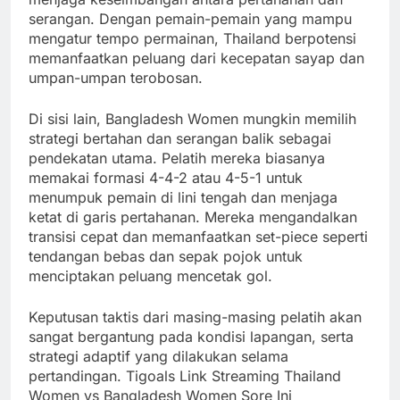
serangan. Dengan pemain-pemain yang mampu
mengatur tempo permainan, Thailand berpotensi
memanfaatkan peluang dari kecepatan sayap dan
umpan-umpan terobosan.
Di sisi lain, Bangladesh Women mungkin memilih
strategi bertahan dan serangan balik sebagai
pendekatan utama. Pelatih mereka biasanya
memakai formasi 4-4-2 atau 4-5-1 untuk
menumpuk pemain di lini tengah dan menjaga
ketat di garis pertahanan. Mereka mengandalkan
transisi cepat dan memanfaatkan set-piece seperti
tendangan bebas dan sepak pojok untuk
menciptakan peluang mencetak gol.
Keputusan taktis dari masing-masing pelatih akan
sangat bergantung pada kondisi lapangan, serta
strategi adaptif yang dilakukan selama
pertandingan. Tigoals Link Streaming Thailand
Women vs Bangladesh Women Sore Ini