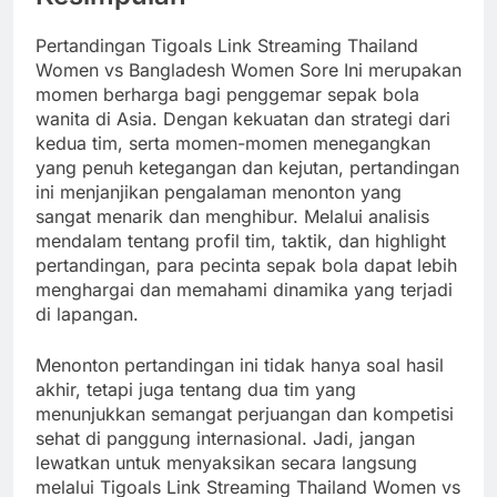
Pertandingan Tigoals Link Streaming Thailand
Women vs Bangladesh Women Sore Ini merupakan
momen berharga bagi penggemar sepak bola
wanita di Asia. Dengan kekuatan dan strategi dari
kedua tim, serta momen-momen menegangkan
yang penuh ketegangan dan kejutan, pertandingan
ini menjanjikan pengalaman menonton yang
sangat menarik dan menghibur. Melalui analisis
mendalam tentang profil tim, taktik, dan highlight
pertandingan, para pecinta sepak bola dapat lebih
menghargai dan memahami dinamika yang terjadi
di lapangan.
Menonton pertandingan ini tidak hanya soal hasil
akhir, tetapi juga tentang dua tim yang
menunjukkan semangat perjuangan dan kompetisi
sehat di panggung internasional. Jadi, jangan
lewatkan untuk menyaksikan secara langsung
melalui Tigoals Link Streaming Thailand Women vs