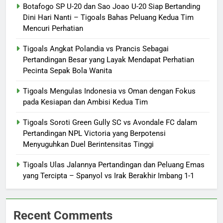
Botafogo SP U-20 dan Sao Joao U-20 Siap Bertanding
Dini Hari Nanti – Tigoals Bahas Peluang Kedua Tim
Mencuri Perhatian
Tigoals Angkat Polandia vs Prancis Sebagai
Pertandingan Besar yang Layak Mendapat Perhatian
Pecinta Sepak Bola Wanita
Tigoals Mengulas Indonesia vs Oman dengan Fokus
pada Kesiapan dan Ambisi Kedua Tim
Tigoals Soroti Green Gully SC vs Avondale FC dalam
Pertandingan NPL Victoria yang Berpotensi
Menyuguhkan Duel Berintensitas Tinggi
Tigoals Ulas Jalannya Pertandingan dan Peluang Emas
yang Tercipta – Spanyol vs Irak Berakhir Imbang 1-1
Recent Comments