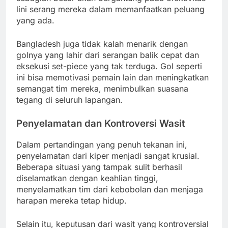
lini serang mereka dalam memanfaatkan peluang
yang ada.
Bangladesh juga tidak kalah menarik dengan
golnya yang lahir dari serangan balik cepat dan
eksekusi set-piece yang tak terduga. Gol seperti
ini bisa memotivasi pemain lain dan meningkatkan
semangat tim mereka, menimbulkan suasana
tegang di seluruh lapangan.
Penyelamatan dan Kontroversi Wasit
Dalam pertandingan yang penuh tekanan ini,
penyelamatan dari kiper menjadi sangat krusial.
Beberapa situasi yang tampak sulit berhasil
diselamatkan dengan keahlian tinggi,
menyelamatkan tim dari kebobolan dan menjaga
harapan mereka tetap hidup.
Selain itu, keputusan dari wasit yang kontroversial