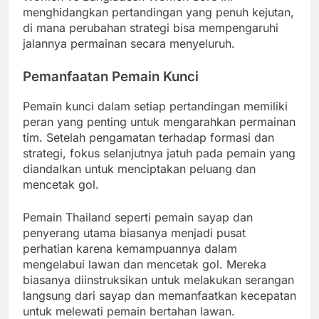
menghidangkan pertandingan yang penuh kejutan,
di mana perubahan strategi bisa mempengaruhi
jalannya permainan secara menyeluruh.
Pemanfaatan Pemain Kunci
Pemain kunci dalam setiap pertandingan memiliki
peran yang penting untuk mengarahkan permainan
tim. Setelah pengamatan terhadap formasi dan
strategi, fokus selanjutnya jatuh pada pemain yang
diandalkan untuk menciptakan peluang dan
mencetak gol.
Pemain Thailand seperti pemain sayap dan
penyerang utama biasanya menjadi pusat
perhatian karena kemampuannya dalam
mengelabui lawan dan mencetak gol. Mereka
biasanya diinstruksikan untuk melakukan serangan
langsung dari sayap dan memanfaatkan kecepatan
untuk melewati pemain bertahan lawan.