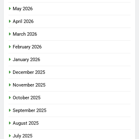
May 2026
April 2026
March 2026
February 2026
January 2026
December 2025
November 2025
October 2025
September 2025
August 2025
July 2025