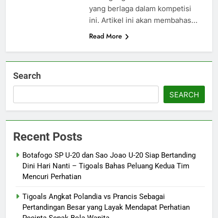
yang berlaga dalam kompetisi
ini. Artikel ini akan membahas…
Read More
Search
SEARCH
Recent Posts
Botafogo SP U-20 dan Sao Joao U-20 Siap Bertanding
Dini Hari Nanti – Tigoals Bahas Peluang Kedua Tim
Mencuri Perhatian
Tigoals Angkat Polandia vs Prancis Sebagai
Pertandingan Besar yang Layak Mendapat Perhatian