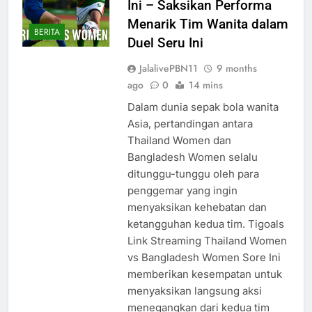
Ini – Saksikan Performa
Menarik Tim Wanita dalam
BERITA
Duel Seru Ini
JalalivePBN11
9 months
ago
0
14 mins
Dalam dunia sepak bola wanita
Asia, pertandingan antara
Thailand Women dan
Bangladesh Women selalu
ditunggu-tunggu oleh para
penggemar yang ingin
menyaksikan kehebatan dan
ketangguhan kedua tim. Tigoals
Link Streaming Thailand Women
vs Bangladesh Women Sore Ini
memberikan kesempatan untuk
menyaksikan langsung aksi
menegangkan dari kedua tim