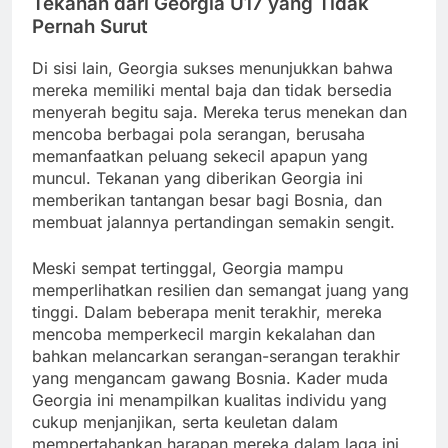
Tekanan dari Georgia U17 yang Tidak
Pernah Surut
Di sisi lain, Georgia sukses menunjukkan bahwa
mereka memiliki mental baja dan tidak bersedia
menyerah begitu saja. Mereka terus menekan dan
mencoba berbagai pola serangan, berusaha
memanfaatkan peluang sekecil apapun yang
muncul. Tekanan yang diberikan Georgia ini
memberikan tantangan besar bagi Bosnia, dan
membuat jalannya pertandingan semakin sengit.
Meski sempat tertinggal, Georgia mampu
memperlihatkan resilien dan semangat juang yang
tinggi. Dalam beberapa menit terakhir, mereka
mencoba memperkecil margin kekalahan dan
bahkan melancarkan serangan-serangan terakhir
yang mengancam gawang Bosnia. Kader muda
Georgia ini menampilkan kualitas individu yang
cukup menjanjikan, serta keuletan dalam
mempertahankan harapan mereka dalam laga ini.