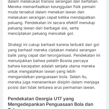
dalam melakukan transisi serangan dan bertahan.
Mereka memanfaatkan keunggulan fisik pemain
muda tersebut dalam menekan lawan dan
melakukan serangan cepat ketika mendapatkan
peluang. Pendekatan ini secara efektif menutup
peluang lawan dari berbagai sisi, serta
menciptakan peluang mencetak gol.
Strategi ini cukup berhasil karena terbukti dari gol
yang berhasil mereka ciptakan melalui serangan
balik yang cepat dan terorganisasi. Pendekatan ini
menunjukkan bahwa pelatih Bosnia percaya
bahwa kecepatan adalah senjata utama mereka
untuk mengalahkan lawan yang lebih
mengandalkan penguasaan bola. Selain itu,
mereka juga menanamkan disiplin dalam menjaga
posisi dan tidak terbawa arus permainan lawan.
Pendekatan Georgia U17 yang
Mengedepankan Penguasaan Bola dan