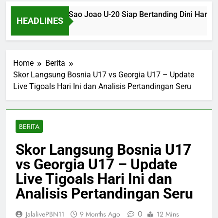
go SP U-20 dan Sao Joao U-20 Siap Bertanding Dini Hari Nant
HEADLINES
s Ago
Home
Berita
Skor Langsung Bosnia U17 vs Georgia U17 – Update
Live Tigoals Hari Ini dan Analisis Pertandingan Seru
BERITA
Skor Langsung Bosnia U17
vs Georgia U17 – Update
Live Tigoals Hari Ini dan
Analisis Pertandingan Seru
0
JalalivePBN11
9 Months Ago
12 Mins