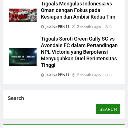
Tigoals Mengulas Indonesia vs
Oman dengan Fokus pada
Kesiapan dan Ambisi Kedua Tim
JalalivePBN11
2 months ago
0
Tigoals Soroti Green Gully SC vs
Avondale FC dalam Pertandingan
NPL Victoria yang Berpotensi
Menyuguhkan Duel Berintensitas
Tinggi
JalalivePBN11
2 months ago
0
Search
SEARCH