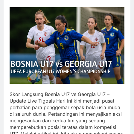
Skor Langsung Bosnia U17 vs Georgia U17 –
Update Live Tigoals Hari Ini kini menjadi pusat
perhatian para penggemar sepak bola usia muda
di seluruh dunia. Pertandingan ini menyajikan aksi
mengesankan dari kedua tim yang sedang
memperebutkan posisi teratas dalam kompetisi
U17. Melalui artikel ini, kita akan menyelami secara