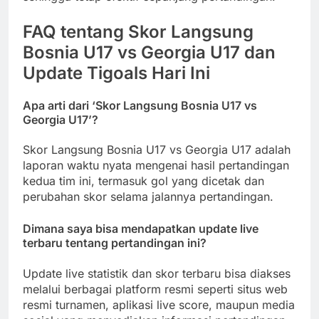
FAQ tentang Skor Langsung
Bosnia U17 vs Georgia U17 dan
Update Tigoals Hari Ini
Apa arti dari ‘Skor Langsung Bosnia U17 vs
Georgia U17’?
Skor Langsung Bosnia U17 vs Georgia U17 adalah
laporan waktu nyata mengenai hasil pertandingan
kedua tim ini, termasuk gol yang dicetak dan
perubahan skor selama jalannya pertandingan.
Dimana saya bisa mendapatkan update live
terbaru tentang pertandingan ini?
Update live statistik dan skor terbaru bisa diakses
melalui berbagai platform resmi seperti situs web
resmi turnamen, aplikasi live score, maupun media