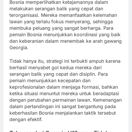
Bosnia memperlihatkan ketajamannya dalam
melakukan serangan balik yang cepat dan
terorganisasi. Mereka memanfaatkan kelemahan
lawan yang terlalu fokus menyerang, sehingga
membuka peluang yang sangat berharga. Para
pemain Bosnia menunjukkan koordinasi yang baik
dan keberanian dalam menembak ke arah gawang
Georgia.
Tidak hanya itu, strategi ini terbukti ampuh karena
berhasil menyabet gol kedua mereka dari
serangan balik yang cepat dan disiplin. Para
pemain menunjukkan kecepatan dan
keprofesionalan dalam menjaga formasi, bahkan
ketika situasi menuntut mereka untuk beradaptasi
dengan perubahan permainan lawan. Kemenangan
dalam pertandingan ini sangat bergantung pada
keberhasilan Bosnia menjalankan taktik tersebut
dengan efektif.