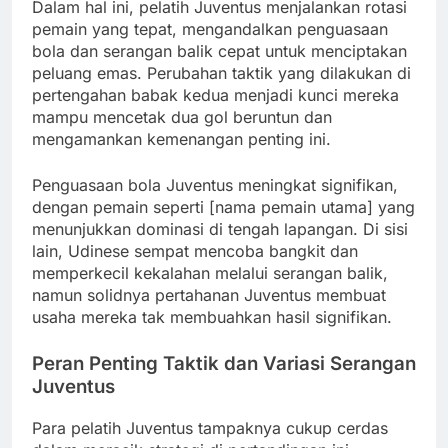
Dalam hal ini, pelatih Juventus menjalankan rotasi
pemain yang tepat, mengandalkan penguasaan
bola dan serangan balik cepat untuk menciptakan
peluang emas. Perubahan taktik yang dilakukan di
pertengahan babak kedua menjadi kunci mereka
mampu mencetak dua gol beruntun dan
mengamankan kemenangan penting ini.
Penguasaan bola Juventus meningkat signifikan,
dengan pemain seperti [nama pemain utama] yang
menunjukkan dominasi di tengah lapangan. Di sisi
lain, Udinese sempat mencoba bangkit dan
memperkecil kekalahan melalui serangan balik,
namun solidnya pertahanan Juventus membuat
usaha mereka tak membuahkan hasil signifikan.
Peran Penting Taktik dan Variasi Serangan
Juventus
Para pelatih Juventus tampaknya cukup cerdas