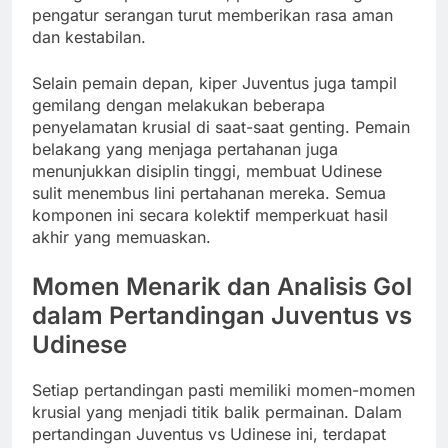
pengatur serangan turut memberikan rasa aman
dan kestabilan.
Selain pemain depan, kiper Juventus juga tampil
gemilang dengan melakukan beberapa
penyelamatan krusial di saat-saat genting. Pemain
belakang yang menjaga pertahanan juga
menunjukkan disiplin tinggi, membuat Udinese
sulit menembus lini pertahanan mereka. Semua
komponen ini secara kolektif memperkuat hasil
akhir yang memuaskan.
Momen Menarik dan Analisis Gol
dalam Pertandingan Juventus vs
Udinese
Setiap pertandingan pasti memiliki momen-momen
krusial yang menjadi titik balik permainan. Dalam
pertandingan Juventus vs Udinese ini, terdapat