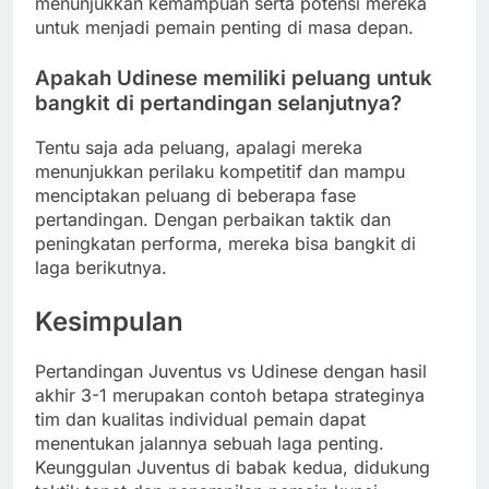
menunjukkan kemampuan serta potensi mereka
untuk menjadi pemain penting di masa depan.
Apakah Udinese memiliki peluang untuk
bangkit di pertandingan selanjutnya?
Tentu saja ada peluang, apalagi mereka
menunjukkan perilaku kompetitif dan mampu
menciptakan peluang di beberapa fase
pertandingan. Dengan perbaikan taktik dan
peningkatan performa, mereka bisa bangkit di
laga berikutnya.
Kesimpulan
Pertandingan Juventus vs Udinese dengan hasil
akhir 3-1 merupakan contoh betapa strateginya
tim dan kualitas individual pemain dapat
menentukan jalannya sebuah laga penting.
Keunggulan Juventus di babak kedua, didukung