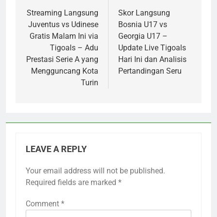
navigation
Streaming Langsung
Skor Langsung
Juventus vs Udinese
Bosnia U17 vs
Gratis Malam Ini via
Georgia U17 –
Tigoals – Adu
Update Live Tigoals
Prestasi Serie A yang
Hari Ini dan Analisis
Mengguncang Kota
Pertandingan Seru
Turin
LEAVE A REPLY
Your email address will not be published.
Required fields are marked
*
Comment
*