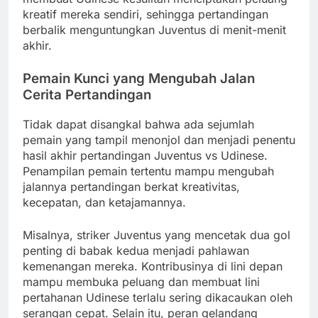
kreatif mereka sendiri, sehingga pertandingan
berbalik menguntungkan Juventus di menit-menit
akhir.
Pemain Kunci yang Mengubah Jalan
Cerita Pertandingan
Tidak dapat disangkal bahwa ada sejumlah
pemain yang tampil menonjol dan menjadi penentu
hasil akhir pertandingan Juventus vs Udinese.
Penampilan pemain tertentu mampu mengubah
jalannya pertandingan berkat kreativitas,
kecepatan, dan ketajamannya.
Misalnya, striker Juventus yang mencetak dua gol
penting di babak kedua menjadi pahlawan
kemenangan mereka. Kontribusinya di lini depan
mampu membuka peluang dan membuat lini
pertahanan Udinese terlalu sering dikacaukan oleh
serangan cepat. Selain itu, peran gelandang