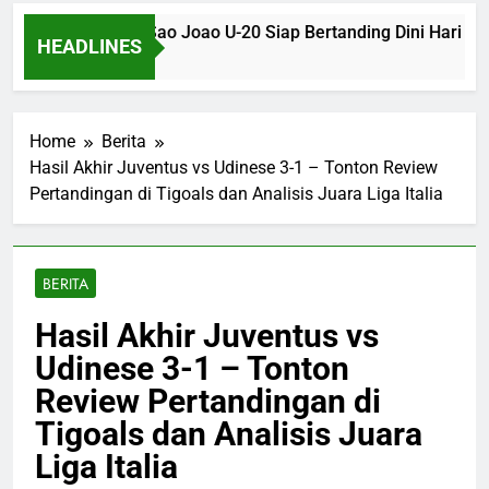
ogo SP U-20 dan Sao Joao U-20 Siap Bertanding Dini Hari Nant
HEADLINES
s Ago
Home
Berita
Hasil Akhir Juventus vs Udinese 3-1 – Tonton Review
Pertandingan di Tigoals dan Analisis Juara Liga Italia
BERITA
Hasil Akhir Juventus vs
Udinese 3-1 – Tonton
Review Pertandingan di
Tigoals dan Analisis Juara
Liga Italia