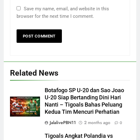
Save my name, email, and website in this
browser for the next time I comment.
Related News
Botafogo SP U-20 dan Sao Joao
U-20 Siap Bertanding Dini Hari
Nanti – Tigoals Bahas Peluang
Kedua Tim Mencuri Perhatian
JalalivePBN11
2 months ago
0
Tigoals Angkat Polandia vs