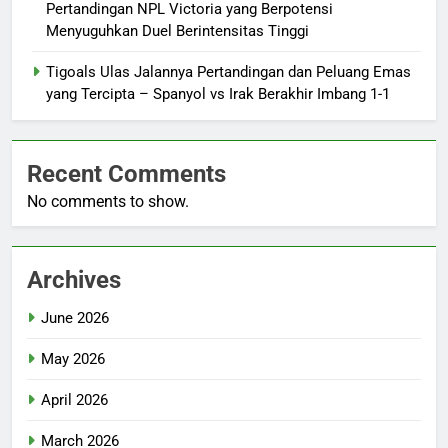
Pertandingan NPL Victoria yang Berpotensi
Menyuguhkan Duel Berintensitas Tinggi
Tigoals Ulas Jalannya Pertandingan dan Peluang Emas
yang Tercipta – Spanyol vs Irak Berakhir Imbang 1-1
Recent Comments
No comments to show.
Archives
June 2026
May 2026
April 2026
March 2026