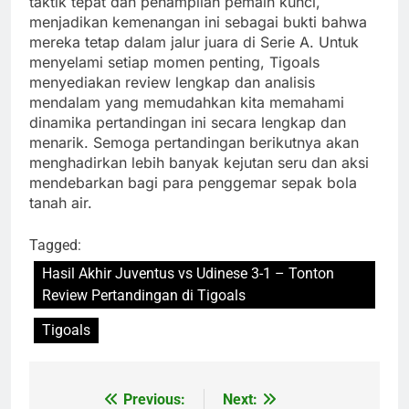
taktik tepat dan penampilan pemain kunci,
menjadikan kemenangan ini sebagai bukti bahwa
mereka tetap dalam jalur juara di Serie A. Untuk
menyelami setiap momen penting, Tigoals
menyediakan review lengkap dan analisis
mendalam yang memudahkan kita memahami
dinamika pertandingan ini secara lengkap dan
menarik. Semoga pertandingan berikutnya akan
menghadirkan lebih banyak kejutan seru dan aksi
mendebarkan bagi para penggemar sepak bola
tanah air.
Tagged:
Hasil Akhir Juventus vs Udinese 3-1 – Tonton
Review Pertandingan di Tigoals
Tigoals
Previous:
Next:
Post