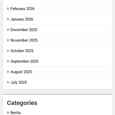
February 2026
January 2026
December 2025
November 2025
October 2025
September 2025
August 2025
July 2025
Categories
Berita