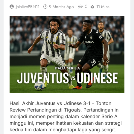
0
JalalivePBN11
9 Months Ago
11 Mins
Hasil Akhir Juventus vs Udinese 3-1 – Tonton
Review Pertandingan di Tigoals. Pertandingan ini
menjadi momen penting dalam kalender Serie A
minggu ini, memperlihatkan kekuatan dan strategi
kedua tim dalam menghadapi laga yang sengit.