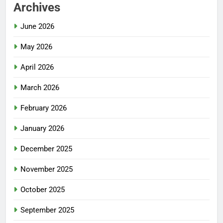
Archives
June 2026
May 2026
April 2026
March 2026
February 2026
January 2026
December 2025
November 2025
October 2025
September 2025