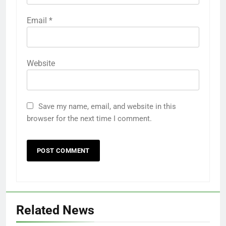
Email
*
Website
Save my name, email, and website in this
browser for the next time I comment.
Related News