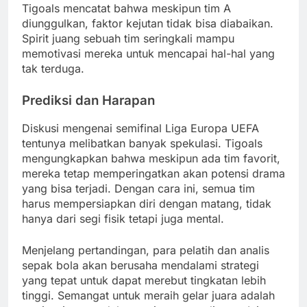
Tigoals mencatat bahwa meskipun tim A
diunggulkan, faktor kejutan tidak bisa diabaikan.
Spirit juang sebuah tim seringkali mampu
memotivasi mereka untuk mencapai hal-hal yang
tak terduga.
Prediksi dan Harapan
Diskusi mengenai semifinal Liga Europa UEFA
tentunya melibatkan banyak spekulasi. Tigoals
mengungkapkan bahwa meskipun ada tim favorit,
mereka tetap memperingatkan akan potensi drama
yang bisa terjadi. Dengan cara ini, semua tim
harus mempersiapkan diri dengan matang, tidak
hanya dari segi fisik tetapi juga mental.
Menjelang pertandingan, para pelatih dan analis
sepak bola akan berusaha mendalami strategi
yang tepat untuk dapat merebut tingkatan lebih
tinggi. Semangat untuk meraih gelar juara adalah