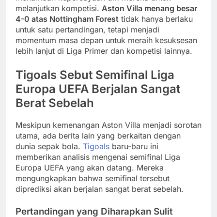
melanjutkan kompetisi.
Aston Villa menang besar
4-0 atas Nottingham Forest
tidak hanya berlaku
untuk satu pertandingan, tetapi menjadi
momentum masa depan untuk meraih kesuksesan
lebih lanjut di Liga Primer dan kompetisi lainnya.
Tigoals Sebut Semifinal Liga
Europa UEFA Berjalan Sangat
Berat Sebelah
Meskipun kemenangan Aston Villa menjadi sorotan
utama, ada berita lain yang berkaitan dengan
dunia sepak bola.
Tigoals
baru-baru ini
memberikan analisis mengenai semifinal Liga
Europa UEFA yang akan datang. Mereka
mengungkapkan bahwa semifinal tersebut
diprediksi akan berjalan sangat berat sebelah.
Pertandingan yang Diharapkan Sulit