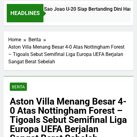
ogo SP U-20 dan Sao Joao U-20 Siap Bertanding Dini Hari Nan
HEADLINES
hs Ago
Home
Berita
Aston Villa Menang Besar 4-0 Atas Nottingham Forest
– Tigoals Sebut Semifinal Liga Europa UEFA Berjalan
Sangat Berat Sebelah
BERITA
Aston Villa Menang Besar 4-
0 Atas Nottingham Forest –
Tigoals Sebut Semifinal Liga
Europa UEFA Berjalan