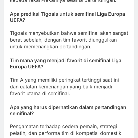
kepada rekan-rekannya selama pertandingan.
Apa prediksi Tigoals untuk semifinal Liga Europa
UEFA?
Tigoals menyebutkan bahwa semifinal akan sangat
berat sebelah, dengan tim favorit diunggulkan
untuk memenangkan pertandingan.
Tim mana yang menjadi favorit di semifinal Liga
Europa UEFA?
Tim A yang memiliki peringkat tertinggi saat ini
dan catatan kemenangan yang baik menjadi
favorit utama di semifinal.
Apa yang harus diperhatikan dalam pertandingan
semifinal?
Pengamatan terhadap cedera pemain, strategi
pelatih, dan performa tim di kompetisi domestik