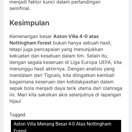
menjadi faktor kunci dalam pertandingan
semifinal.
Kesimpulan
Kemenangan besar
Aston Villa 4-0 atas
Nottingham Forest
bukan hanya sebuah hasil,
tetapi juga pencapaian yang menunjukkan
kekuatan dan kesatuan dalam tim. Selain itu,
dengan segala keseruan di Liga Europa UEFA, kita
menunggu hasil akhirnya. Dengan analisis yang
mendalam dari Tigoals, kita diingatkan kembali
bagaimana keseruan dan ketidakpastian dalam
sepak bola menjadi daya tarik utama dari olahraga
ini. Mari kita saksikan aksi selanjutnya di lapangan
hijau!
Tagged:
Aston Villa Menang Besar 4-0 Atas Nottingham
Forest