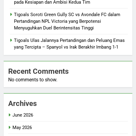
pada Kesiapan dan Ambisi Kedua Tim
Tigoals Soroti Green Gully SC vs Avondale FC dalam
Pertandingan NPL Victoria yang Berpotensi
Menyuguhkan Duel Berintensitas Tinggi
Tigoals Ulas Jalannya Pertandingan dan Peluang Emas
yang Tercipta – Spanyol vs Irak Berakhir Imbang 1-1
Recent Comments
No comments to show.
Archives
June 2026
May 2026