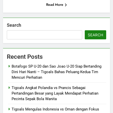
Read More
Search
SEARCH
Recent Posts
Botafogo SP U-20 dan Sao Joao U-20 Siap Bertanding
Dini Hari Nanti – Tigoals Bahas Peluang Kedua Tim
Mencuri Perhatian
Tigoals Angkat Polandia vs Prancis Sebagai
Pertandingan Besar yang Layak Mendapat Perhatian
Pecinta Sepak Bola Wanita
Tigoals Mengulas Indonesia vs Oman dengan Fokus