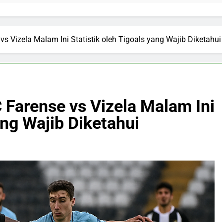
s Vizela Malam Ini Statistik oleh Tigoals yang Wajib Diketahui
 Farense vs Vizela Malam Ini
ang Wajib Diketahui