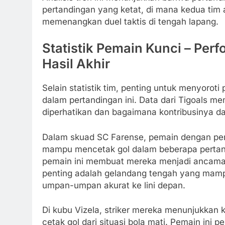
pertandingan yang ketat, di mana kedua tim
memenangkan duel taktis di tengah lapang.
Statistik Pemain Kunci – Pe
Hasil Akhir
Selain statistik tim, penting untuk menyorot
dalam pertandingan ini. Data dari Tigoals m
diperhatikan dan bagaimana kontribusinya 
Dalam skuad SC Farense, pemain dengan per
mampu mencetak gol dalam beberapa pertand
pemain ini membuat mereka menjadi ancaman 
penting adalah gelandang tengah yang mam
umpan-umpan akurat ke lini depan.
Di kubu Vizela, striker mereka menunjukkan 
cetak gol dari situasi bola mati. Pemain ini 