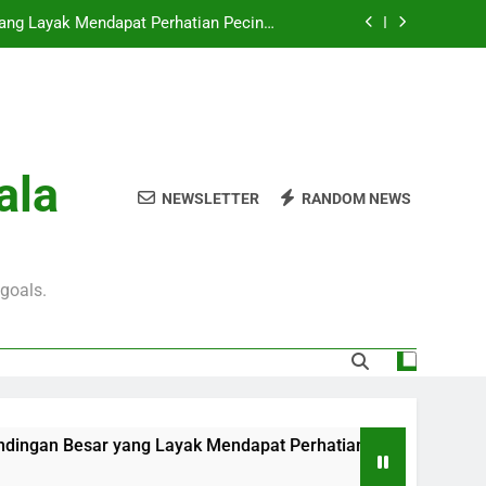
 pada Kesiapan dan Ambisi Kedua Tim
andingan NPL Victoria yang Berpotensi
enyuguhkan Duel Berintensitas Tinggi
nti – Tigoals Bahas Peluang Kedua Tim
Mencuri Perhatian
yang Layak Mendapat Perhatian Pecinta
ala
Sepak Bola Wanita
NEWSLETTER
RANDOM NEWS
 pada Kesiapan dan Ambisi Kedua Tim
andingan NPL Victoria yang Berpotensi
enyuguhkan Duel Berintensitas Tinggi
goals.
ng Layak Mendapat Perhatian Pecinta Sepak Bola Wanita