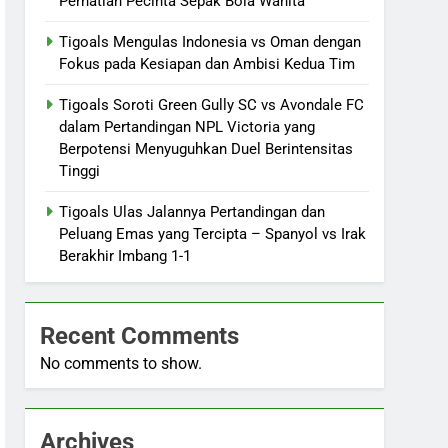
Perhatian Pecinta Sepak Bola Wanita
Tigoals Mengulas Indonesia vs Oman dengan
Fokus pada Kesiapan dan Ambisi Kedua Tim
Tigoals Soroti Green Gully SC vs Avondale FC
dalam Pertandingan NPL Victoria yang
Berpotensi Menyuguhkan Duel Berintensitas
Tinggi
Tigoals Ulas Jalannya Pertandingan dan
Peluang Emas yang Tercipta – Spanyol vs Irak
Berakhir Imbang 1-1
Recent Comments
No comments to show.
Archives