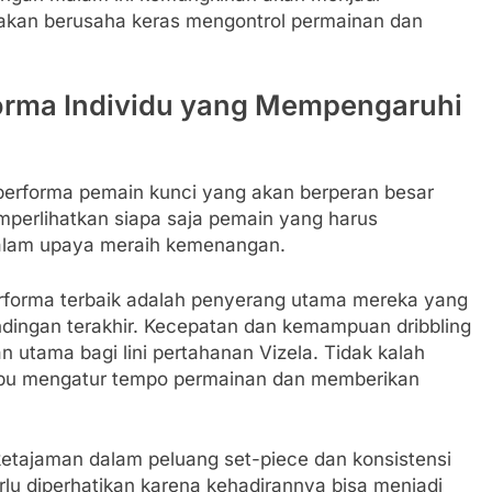
 akan berusaha keras mengontrol permainan dan
rforma Individu yang Mempengaruhi
i performa pemain kunci yang akan berperan besar
emperlihatkan siapa saja pemain yang harus
dalam upaya meraih kemenangan.
forma terbaik adalah penyerang utama mereka yang
ingan terakhir. Kecepatan dan kemampuan dribbling
utama bagi lini pertahanan Vizela. Tidak kalah
pu mengatur tempo permainan dan memberikan
ketajaman dalam peluang set-piece dan konsistensi
perlu diperhatikan karena kehadirannya bisa menjadi