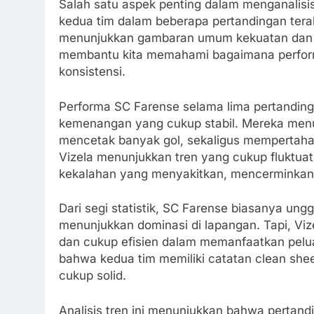
Salah satu aspek penting dalam menganalisis 
kedua tim dalam beberapa pertandingan terakhi
menunjukkan gambaran umum kekuatan dan k
membantu kita memahami bagaimana perform
konsistensi.
Performa SC Farense selama lima pertanding
kemenangan yang cukup stabil. Mereka menu
mencetak banyak gol, sekaligus mempertahan
Vizela menunjukkan tren yang cukup fluktua
kekalahan yang menyakitkan, mencerminkan k
Dari segi statistik, SC Farense biasanya un
menunjukkan dominasi di lapangan. Tapi, Vi
dan cukup efisien dalam memanfaatkan peluan
bahwa kedua tim memiliki catatan clean she
cukup solid.
Analisis tren ini menunjukkan bahwa pertan