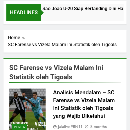
tafogo SP U-20 dan Sao Joao U-20 Siap Bertanding Dini Hari 
HEADLINES
onths Ago
Home
SC Farense vs Vizela Malam Ini Statistik oleh Tigoals
SC Farense vs Vizela Malam Ini
Statistik oleh Tigoals
Analisis Mendalam – SC
Farense vs Vizela Malam
Ini Statistik oleh Tigoals
yang Wajib Diketahui
JalalivePBN11
8 months
BERITA