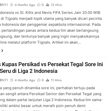
ePBN11
4 Months Ago
0
13 Mins
donesia vs St. Kitts and Nevis FIFA Series Jam 20.00 WIB
 di Tigoals menjadi topik utama yang banyak dicari pecinta
 Indonesia dan penggemar sepakbola internasional. Pada
, pertandingan panas antara kedua tim akan berlangsung
ngsung, dan tentunya banyak yang ingin menyaksikannya
line melalui platform Tigoals. Artikel ini akan…
s Kupas Persikad vs Persekat Tegal Sore Ini
Seru di Liga 2 Indonesia
ePBN11
4 Months Ago
0
11 Mins
a yang penuh dinamika sore ini, perhatian tertuju pada
an sengit antara Persikad Senior dan Persekat Tegal yang
ng dalam partai lanjutan Liga 2 Indonesia. Kedua tim sama-
liki ambisi besar untuk meraih poin penuh demi