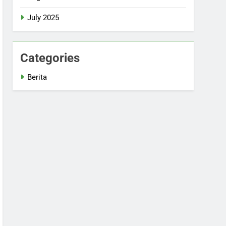
July 2025
Categories
Berita