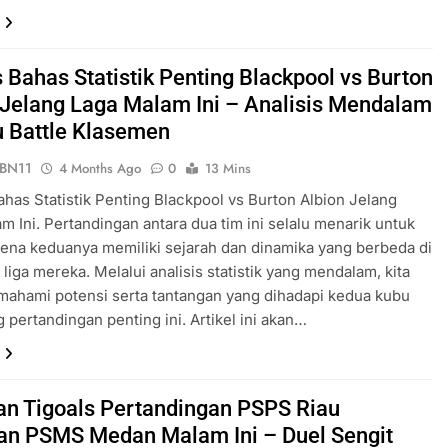
s Bahas Statistik Penting Blackpool vs Burton
 Jelang Laga Malam Ini – Analisis Mendalam
 Battle Klasemen
ePBN11
4 Months Ago
0
13 Mins
ahas Statistik Penting Blackpool vs Burton Albion Jelang
m Ini. Pertandingan antara dua tim ini selalu menarik untuk
arena keduanya memiliki sejarah dan dinamika yang berbeda di
 liga mereka. Melalui analisis statistik yang mendalam, kita
ahami potensi serta tantangan yang dihadapi kedua kubu
 pertandingan penting ini. Artikel ini akan…
an Tigoals Pertandingan PSPS Riau
n PSMS Medan Malam Ini – Duel Sengit