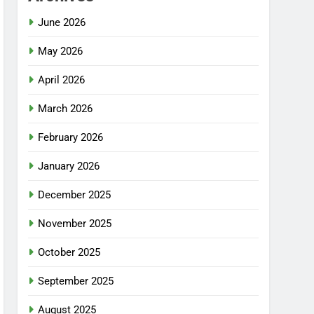
June 2026
May 2026
April 2026
March 2026
February 2026
January 2026
December 2025
November 2025
October 2025
September 2025
August 2025