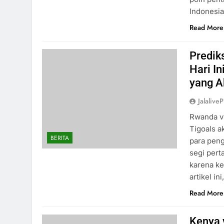
Indonesi
Read More
Predik
Hari In
yang A
Jalaliv
Rwanda vs
Tigoals a
BERITA
para peng
segi pert
karena ke
artikel in
Read More
Kenya 