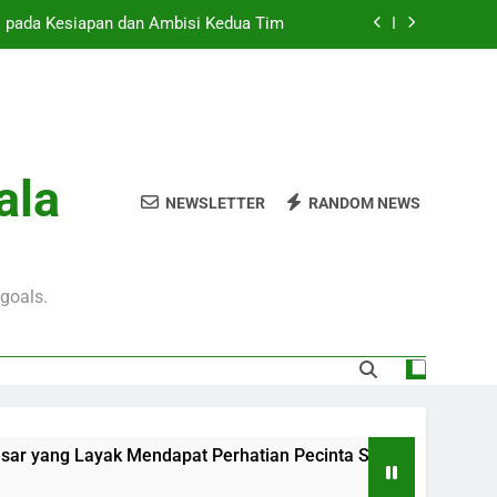
 pada Kesiapan dan Ambisi Kedua Tim
andingan NPL Victoria yang Berpotensi
enyuguhkan Duel Berintensitas Tinggi
nti – Tigoals Bahas Peluang Kedua Tim
Mencuri Perhatian
yang Layak Mendapat Perhatian Pecinta
ala
Sepak Bola Wanita
NEWSLETTER
RANDOM NEWS
 pada Kesiapan dan Ambisi Kedua Tim
andingan NPL Victoria yang Berpotensi
enyuguhkan Duel Berintensitas Tinggi
goals.
Layak Mendapat Perhatian Pecinta Sepak Bola Wanita
T
2 