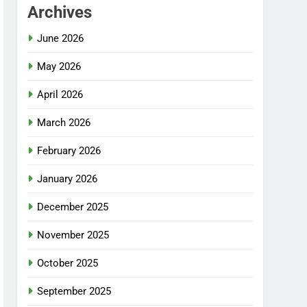
Archives
June 2026
May 2026
April 2026
March 2026
February 2026
January 2026
December 2025
November 2025
October 2025
September 2025