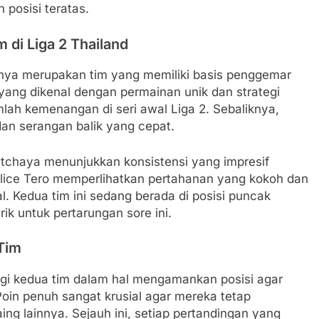
 posisi teratas.
 di Liga 2 Thailand
nya merupakan tim yang memiliki basis penggemar
yang dikenal dengan permainan unik dan strategi
ah kemenangan di seri awal Liga 2. Sebaliknya,
dan serangan balik yang cepat.
itchaya menunjukkan konsistensi yang impresif
lice Tero memperlihatkan pertahanan yang kokoh dan
. Kedua tim ini sedang berada di posisi puncak
 untuk pertarungan sore ini.
 Tim
gi kedua tim dalam hal mengamankan posisi agar
Poin penuh sangat krusial agar mereka tetap
ing lainnya. Sejauh ini, setiap pertandingan yang