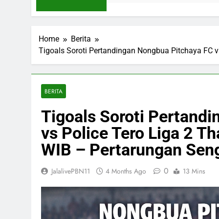
Home
Berita
Tigoals Soroti Pertandingan Nongbua Pitchaya FC v
BERITA
Tigoals Soroti Pertand
vs Police Tero Liga 2 Th
WIB – Pertarungan Sen
0
JalalivePBN11
4 Months Ago
13 Mins