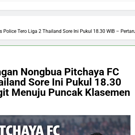
s Police Tero Liga 2 Thailand Sore Ini Pukul 18.30 WIB – Per
ingan Nongbua Pitchaya FC
ailand Sore Ini Pukul 18.30
git Menuju Puncak Klasemen