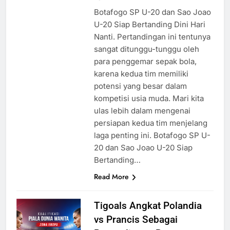
Botafogo SP U-20 dan Sao Joao
U-20 Siap Bertanding Dini Hari
Nanti. Pertandingan ini tentunya
sangat ditunggu-tunggu oleh
para penggemar sepak bola,
karena kedua tim memiliki
potensi yang besar dalam
kompetisi usia muda. Mari kita
ulas lebih dalam mengenai
persiapan kedua tim menjelang
laga penting ini. Botafogo SP U-
20 dan Sao Joao U-20 Siap
Bertanding…
Read More
Tigoals Angkat Polandia
vs Prancis Sebagai