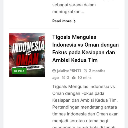
sebagai sarana dalam
meningkatkan…
Read More
Tigoals Mengulas
Indonesia vs Oman dengan
Fokus pada Kesiapan dan
Ambisi Kedua Tim
JalalivePBN11
2 months
BERITA
ago
0
10 mins
Tigoals Mengulas Indonesia vs
Oman dengan Fokus pada
Kesiapan dan Ambisi Kedua Tim.
Pertandingan mendatang antara
timnas Indonesia dan Oman akan
menjadi sorotan utama bagi
penggemar sepak bola di tanah