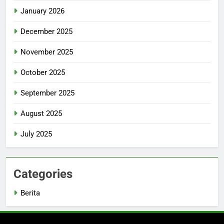
January 2026
December 2025
November 2025
October 2025
September 2025
August 2025
July 2025
Categories
Berita