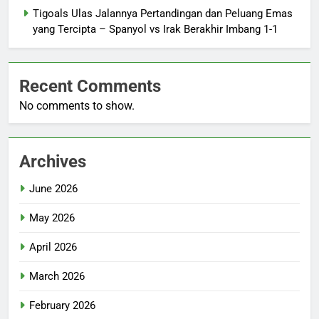
Tigoals Ulas Jalannya Pertandingan dan Peluang Emas
yang Tercipta – Spanyol vs Irak Berakhir Imbang 1-1
Recent Comments
No comments to show.
Archives
June 2026
May 2026
April 2026
March 2026
February 2026