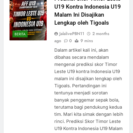
U19 Kontra Indonesia U19
Malam Ini Disajikan
Lengkap oleh Tigoals
JalalivePBN11
2 months
BERITA
ago
0
9 mins
Dalam artikel kali ini, akan
dibahas secara mendalam
mengenai prediksi skor Timor
Leste U19 kontra Indonesia U19
malam ini disajikan lengkap oleh
Tigoals. Pertandingan ini
tentunya menjadi sorotan
banyak penggemar sepak bola,
terutama bagi pendukung kedua
tim. Mari kita simak dengan lebih
rinci. Prediksi Skor Timor Leste
U19 Kontra Indonesia U19 Malam