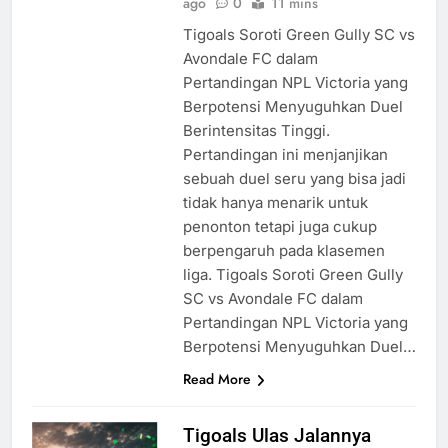
ago
0
11 mins
Tigoals Soroti Green Gully SC vs
Avondale FC dalam
Pertandingan NPL Victoria yang
Berpotensi Menyuguhkan Duel
Berintensitas Tinggi.
Pertandingan ini menjanjikan
sebuah duel seru yang bisa jadi
tidak hanya menarik untuk
penonton tetapi juga cukup
berpengaruh pada klasemen
liga. Tigoals Soroti Green Gully
SC vs Avondale FC dalam
Pertandingan NPL Victoria yang
Berpotensi Menyuguhkan Duel…
Read More
Tigoals Ulas Jalannya