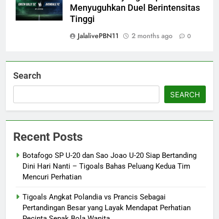
Menyuguhkan Duel Berintensitas
Tinggi
JalalivePBN11
2 months ago
0
Search
SEARCH
Recent Posts
Botafogo SP U-20 dan Sao Joao U-20 Siap Bertanding
Dini Hari Nanti – Tigoals Bahas Peluang Kedua Tim
Mencuri Perhatian
Tigoals Angkat Polandia vs Prancis Sebagai
Pertandingan Besar yang Layak Mendapat Perhatian
Pecinta Sepak Bola Wanita