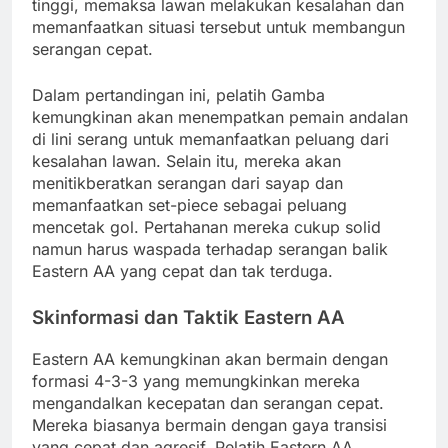
tinggi, memaksa lawan melakukan kesalahan dan
memanfaatkan situasi tersebut untuk membangun
serangan cepat.
Dalam pertandingan ini, pelatih Gamba
kemungkinan akan menempatkan pemain andalan
di lini serang untuk memanfaatkan peluang dari
kesalahan lawan. Selain itu, mereka akan
menitikberatkan serangan dari sayap dan
memanfaatkan set-piece sebagai peluang
mencetak gol. Pertahanan mereka cukup solid
namun harus waspada terhadap serangan balik
Eastern AA yang cepat dan tak terduga.
Skinformasi dan Taktik Eastern AA
Eastern AA kemungkinan akan bermain dengan
formasi 4-3-3 yang memungkinkan mereka
mengandalkan kecepatan dan serangan cepat.
Mereka biasanya bermain dengan gaya transisi
yang cepat dan agresif. Pelatih Eastern AA