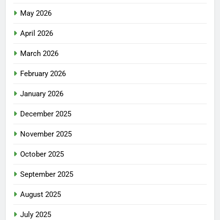
May 2026
April 2026
March 2026
February 2026
January 2026
December 2025
November 2025
October 2025
September 2025
August 2025
July 2025