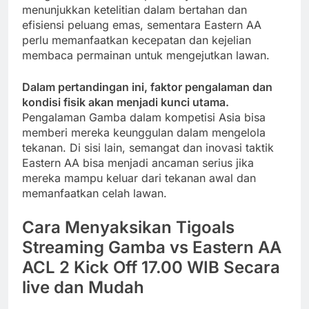
menunjukkan ketelitian dalam bertahan dan
efisiensi peluang emas, sementara Eastern AA
perlu memanfaatkan kecepatan dan kejelian
membaca permainan untuk mengejutkan lawan.
Dalam pertandingan ini, faktor pengalaman dan
kondisi fisik akan menjadi kunci utama.
Pengalaman Gamba dalam kompetisi Asia bisa
memberi mereka keunggulan dalam mengelola
tekanan. Di sisi lain, semangat dan inovasi taktik
Eastern AA bisa menjadi ancaman serius jika
mereka mampu keluar dari tekanan awal dan
memanfaatkan celah lawan.
Cara Menyaksikan Tigoals
Streaming Gamba vs Eastern AA
ACL 2 Kick Off 17.00 WIB Secara
live dan Mudah