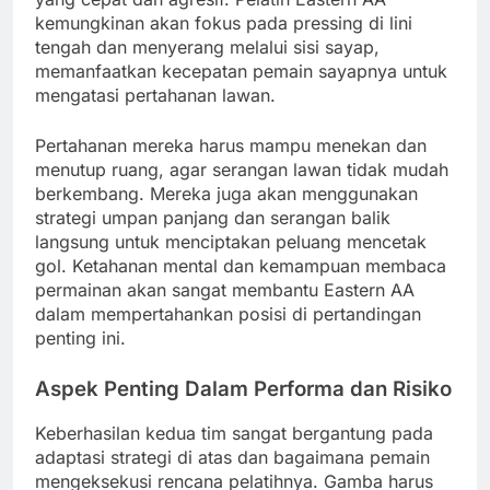
kemungkinan akan fokus pada pressing di lini
tengah dan menyerang melalui sisi sayap,
memanfaatkan kecepatan pemain sayapnya untuk
mengatasi pertahanan lawan.
Pertahanan mereka harus mampu menekan dan
menutup ruang, agar serangan lawan tidak mudah
berkembang. Mereka juga akan menggunakan
strategi umpan panjang dan serangan balik
langsung untuk menciptakan peluang mencetak
gol. Ketahanan mental dan kemampuan membaca
permainan akan sangat membantu Eastern AA
dalam mempertahankan posisi di pertandingan
penting ini.
Aspek Penting Dalam Performa dan Risiko
Keberhasilan kedua tim sangat bergantung pada
adaptasi strategi di atas dan bagaimana pemain
mengeksekusi rencana pelatihnya. Gamba harus