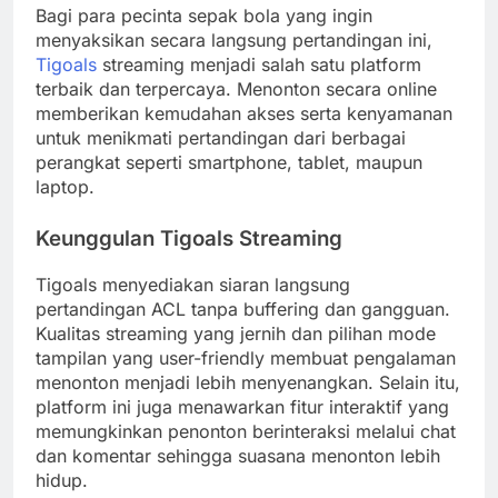
Bagi para pecinta sepak bola yang ingin
menyaksikan secara langsung pertandingan ini,
Tigoals
streaming menjadi salah satu platform
terbaik dan terpercaya. Menonton secara online
memberikan kemudahan akses serta kenyamanan
untuk menikmati pertandingan dari berbagai
perangkat seperti smartphone, tablet, maupun
laptop.
Keunggulan Tigoals Streaming
Tigoals menyediakan siaran langsung
pertandingan ACL tanpa buffering dan gangguan.
Kualitas streaming yang jernih dan pilihan mode
tampilan yang user-friendly membuat pengalaman
menonton menjadi lebih menyenangkan. Selain itu,
platform ini juga menawarkan fitur interaktif yang
memungkinkan penonton berinteraksi melalui chat
dan komentar sehingga suasana menonton lebih
hidup.