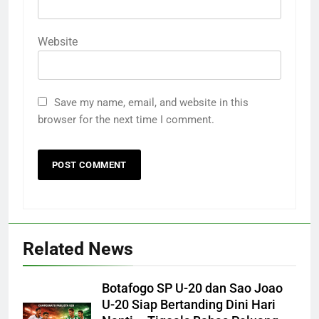
Website
Save my name, email, and website in this
browser for the next time I comment.
Related News
Botafogo SP U-20 dan Sao Joao
U-20 Siap Bertanding Dini Hari