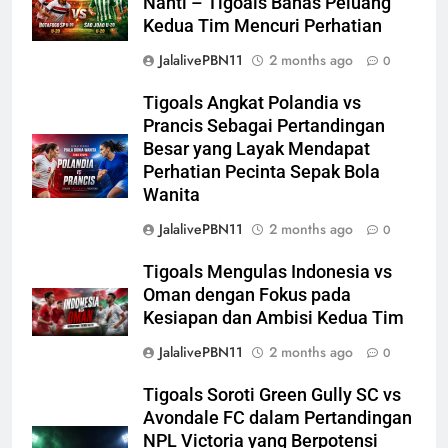
Nanti – Tigoals Bahas Peluang
Kedua Tim Mencuri Perhatian
JalalivePBN11
2 months ago
0
Tigoals Angkat Polandia vs
Prancis Sebagai Pertandingan
Besar yang Layak Mendapat
Perhatian Pecinta Sepak Bola
Wanita
JalalivePBN11
2 months ago
0
Tigoals Mengulas Indonesia vs
Oman dengan Fokus pada
Kesiapan dan Ambisi Kedua Tim
JalalivePBN11
2 months ago
0
Tigoals Soroti Green Gully SC vs
Avondale FC dalam Pertandingan
NPL Victoria yang Berpotensi