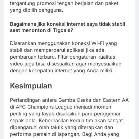
tergantung promosi tengah berjalan dan paket
yang dipilih pengguna.
Bagaimana jika koneksi internet saya tidak stabil
saat menonton di Tigoals?
Disarankan menggunakan koneksi Wi-Fi yang
stabil dan memperbarui aplikasi jika ada
pembaruan terbaru. Fitur pengaturan kualitas
video juga bisa disesuaikan agar menyesuaikan
dengan kecepatan internet yang Anda miliki.
Kesimpulan
Pertandingan antara Gamba Osaka dan Eastern AA
di AFC Champions League menjadi momen
penting yang layak disaksikan para penggemar
sepak bola. Keberhasilan kedua tim akan sangat
dipengaruhi oleh taktik yang diterapkan dan
performa pemain di lapangan. Bagi Anda yang