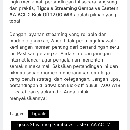
ingin menikmati pertandingan ini secara langsung
dan praktis,
Tigoals Streaming Gamba vs Eastern
AA ACL 2 Kick Off 17.00 WIB
adalah pilihan yang
tepat.
Dengan layanan streaming yang reliable dan
mudah digunakan, Anda tidak perlu lagi khawatir
kehilangan momen penting dari pertandingan seru
ini. Pastikan perangkat Anda siap dan jaringan
internet lancar agar pengalaman menonton
semakin maksimal. Saksikan pertandingan ini dan
nikmati setiap momen menegangkan dari laga
yang penuh strategi dan ketegangan. Jangan lupa,
pertandingan dijadwalkan kick-off pukul 17.00 WIB
— catat dan siapkan diri Anda untuk
menyaksikannya!
Tagged:
Tigoals
Tigoals Streaming Gamba vs Eastern AA ACL 2