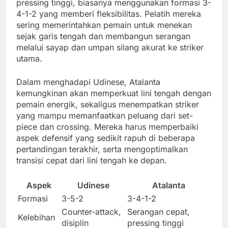
pressing tinggi, biasanya menggunakan formasi 3-
4-1-2 yang memberi fleksibilitas. Pelatih mereka
sering memerintahkan pemain untuk menekan
sejak garis tengah dan membangun serangan
melalui sayap dan umpan silang akurat ke striker
utama.
Dalam menghadapi Udinese, Atalanta
kemungkinan akan memperkuat lini tengah dengan
pemain energik, sekaligus menempatkan striker
yang mampu memanfaatkan peluang dari set-
piece dan crossing. Mereka harus memperbaiki
aspek defensif yang sedikit rapuh di beberapa
pertandingan terakhir, serta mengoptimalkan
transisi cepat dari lini tengah ke depan.
Aspek
Udinese
Atalanta
Formasi
3-5-2
3-4-1-2
Counter-attack,
Serangan cepat,
Kelebihan
disiplin
pressing tinggi