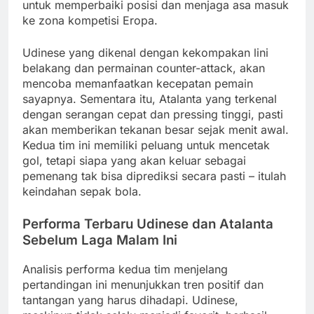
untuk memperbaiki posisi dan menjaga asa masuk
ke zona kompetisi Eropa.
Udinese yang dikenal dengan kekompakan lini
belakang dan permainan counter-attack, akan
mencoba memanfaatkan kecepatan pemain
sayapnya. Sementara itu, Atalanta yang terkenal
dengan serangan cepat dan pressing tinggi, pasti
akan memberikan tekanan besar sejak menit awal.
Kedua tim ini memiliki peluang untuk mencetak
gol, tetapi siapa yang akan keluar sebagai
pemenang tak bisa diprediksi secara pasti – itulah
keindahan sepak bola.
Performa Terbaru Udinese dan Atalanta
Sebelum Laga Malam Ini
Analisis performa kedua tim menjelang
pertandingan ini menunjukkan tren positif dan
tantangan yang harus dihadapi. Udinese,