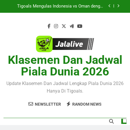
Skip
Perhatian Pecinta Sepak Bola Wanita
Tigoals Mengulas Indonesia vs Oman dengan
to
Fokus pada Kesiapan dan Ambisi Kedua Tim
content
Tigoals Soroti Green Gully SC vs Avondale FC
dalam Pertandingan NPL Victoria yang Berpotensi
Menyuguhkan Duel Berintensitas Tinggi
Botafogo SP U-20 dan Sao Joao U-20 Siap
Bertanding Dini Hari Nanti – Tigoals Bahas
Peluang Kedua Tim Mencuri Perhatian
Tigoals Angkat Polandia vs Prancis Sebagai
Pertandingan Besar yang Layak Mendapat
Perhatian Pecinta Sepak Bola Wanita
Klasemen Dan Jadwal
Tigoals Mengulas Indonesia vs Oman dengan
Fokus pada Kesiapan dan Ambisi Kedua Tim
Piala Dunia 2026
Tigoals Soroti Green Gully SC vs Avondale FC
dalam Pertandingan NPL Victoria yang Berpotensi
Menyuguhkan Duel Berintensitas Tinggi
Update Klasemen Dan Jadwal Lengkap Piala Dunia 2026
Hanya Di Tigoals.
NEWSLETTER
RANDOM NEWS