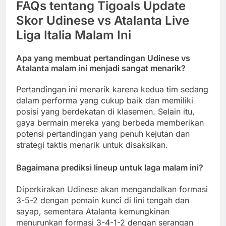
FAQs tentang Tigoals Update
Skor Udinese vs Atalanta Live
Liga Italia Malam Ini
Apa yang membuat pertandingan Udinese vs
Atalanta malam ini menjadi sangat menarik?
Pertandingan ini menarik karena kedua tim sedang
dalam performa yang cukup baik dan memiliki
posisi yang berdekatan di klasemen. Selain itu,
gaya bermain mereka yang berbeda memberikan
potensi pertandingan yang penuh kejutan dan
strategi taktis menarik untuk disaksikan.
Bagaimana prediksi lineup untuk laga malam ini?
Diperkirakan Udinese akan mengandalkan formasi
3-5-2 dengan pemain kunci di lini tengah dan
sayap, sementara Atalanta kemungkinan
menurunkan formasi 3-4-1-2 dengan serangan