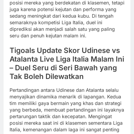
posisi mereka yang berdekatan di klasemen, tetapi
juga karena potensi kejutan dan performa yang
sedang meningkat dari kedua kubu. Di tengah
semaraknya kompetisi Liga Italia, duel ini
diprediksi akan menjadi salah satu yang paling
seru dan penuh kejutan malam ini.
Tigoals Update Skor Udinese vs
Atalanta Live Liga Italia Malam Ini
– Duel Seru di Seri Bawah yang
Tak Boleh Dilewatkan
Pertandingan antara Udinese dan Atalanta selalu
menyajikan dinamika menarik di lapangan. Kedua
tim memiliki gaya bermain yang khas dan strategi
yang berbeda, membuat pertandingan ini layaknya
pertarungan taktik dan kecepatan. Mengingat
posisi mereka saat ini di klasemen sementara Liga
Italia, kemenangan dalam laga ini sangat penting