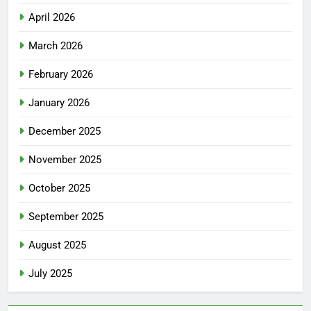
April 2026
March 2026
February 2026
January 2026
December 2025
November 2025
October 2025
September 2025
August 2025
July 2025