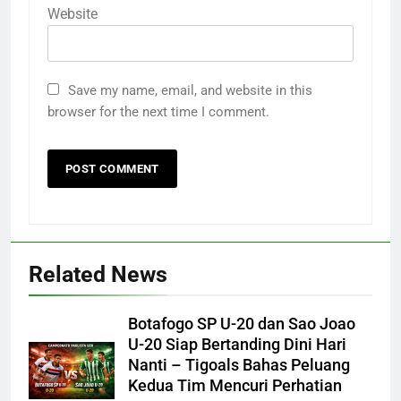
Website
Save my name, email, and website in this
browser for the next time I comment.
Related News
Botafogo SP U-20 dan Sao Joao
U-20 Siap Bertanding Dini Hari
Nanti – Tigoals Bahas Peluang
Kedua Tim Mencuri Perhatian