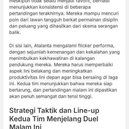
meskipun tidak selalu menjadi favorit, berhasil
menunjukkan konsistensi di beberapa
pertandingan terakhirnya. Mereka mampu mencuri
poin dari lawan tangguh berkat permainan disiplin
dan peluang yang dihasilkan dari skema serangan
balik.
Di sisi lain, Atalanta mengalami flicker performa,
dengan sejumlah kemenangan dan kekalahan yang
menimbulkan kekhawatiran di kalangan
pendukung mereka. Mereka harus memperbaiki
aspek lini belakang dan meningkatkan
produktivitas lini depan agar bisa bersaing di laga
ini. Kedua tim menunjukkan bahwa mereka siap
bertarung, dan pertandingan malam ini dipastikan
akan penuh semangat dan tensi tinggi.
Strategi Taktik dan Line-up
Kedua Tim Menjelang Duel
Malam Ini