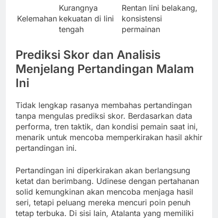
Kurangnya
Rentan lini belakang,
Kelemahan
kekuatan di lini
konsistensi
tengah
permainan
Prediksi Skor dan Analisis
Menjelang Pertandingan Malam
Ini
Tidak lengkap rasanya membahas pertandingan
tanpa mengulas prediksi skor. Berdasarkan data
performa, tren taktik, dan kondisi pemain saat ini,
menarik untuk mencoba memperkirakan hasil akhir
pertandingan ini.
Pertandingan ini diperkirakan akan berlangsung
ketat dan berimbang. Udinese dengan pertahanan
solid kemungkinan akan mencoba menjaga hasil
seri, tetapi peluang mereka mencuri poin penuh
tetap terbuka. Di sisi lain, Atalanta yang memiliki