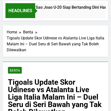
ogo SP U-20 dan Sao Joao U-20 Siap Bertanding Dini Hari Nan
HEADLINES
hs Ago
Home
Berita
Tigoals Update Skor Udinese vs Atalanta Live Liga Italia
Malam Ini – Duel Seru di Seri Bawah yang Tak Boleh
Dilewatkan
BERITA
Tigoals Update Skor
Udinese vs Atalanta Live
Liga Italia Malam Ini – Duel
Seru di Seri Bawah yang Tak