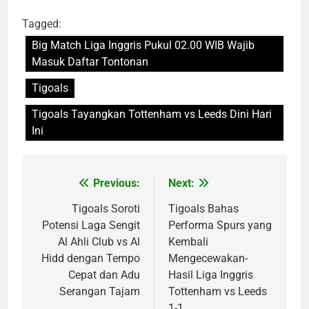
Tagged:
Big Match Liga Inggris Pukul 02.00 WIB Wajib
Masuk Daftar Tontonan
Tigoals
Tigoals Tayangkan Tottenham vs Leeds Dini Hari
Ini
Previous:
Next:
Post
navigation
Tigoals Soroti
Tigoals Bahas
Potensi Laga Sengit
Performa Spurs yang
Al Ahli Club vs Al
Kembali
Hidd dengan Tempo
Mengecewakan-
Cepat dan Adu
Hasil Liga Inggris
Serangan Tajam
Tottenham vs Leeds
1-1