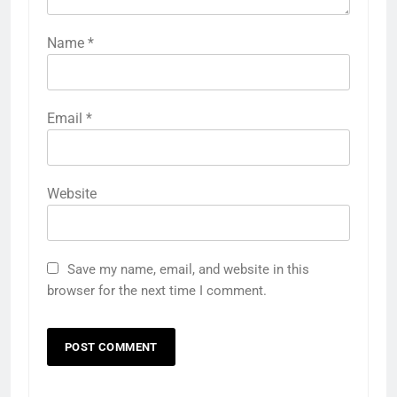
Name
*
Email
*
Website
Save my name, email, and website in this
browser for the next time I comment.