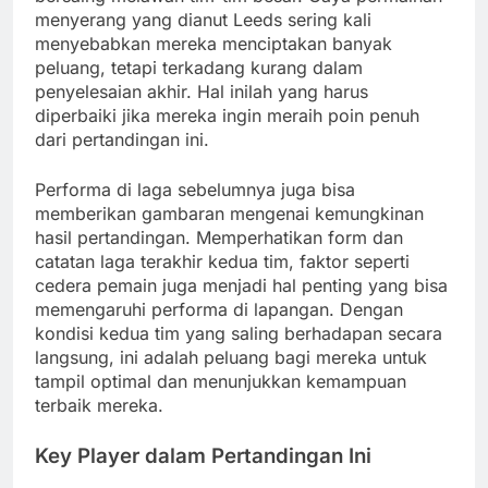
menyerang yang dianut Leeds sering kali
menyebabkan mereka menciptakan banyak
peluang, tetapi terkadang kurang dalam
penyelesaian akhir. Hal inilah yang harus
diperbaiki jika mereka ingin meraih poin penuh
dari pertandingan ini.
Performa di laga sebelumnya juga bisa
memberikan gambaran mengenai kemungkinan
hasil pertandingan. Memperhatikan form dan
catatan laga terakhir kedua tim, faktor seperti
cedera pemain juga menjadi hal penting yang bisa
memengaruhi performa di lapangan. Dengan
kondisi kedua tim yang saling berhadapan secara
langsung, ini adalah peluang bagi mereka untuk
tampil optimal dan menunjukkan kemampuan
terbaik mereka.
Key Player dalam Pertandingan Ini