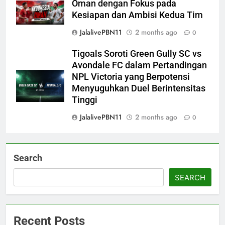
Oman dengan Fokus pada
Kesiapan dan Ambisi Kedua Tim
JalalivePBN11
2 months ago
0
Tigoals Soroti Green Gully SC vs
Avondale FC dalam Pertandingan
NPL Victoria yang Berpotensi
Menyuguhkan Duel Berintensitas
Tinggi
JalalivePBN11
2 months ago
0
Search
SEARCH
Recent Posts