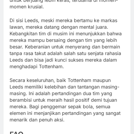
untuk berjuang lebih keras, terutama di momen-
momen krusial.
Di sisi Leeds, meski mereka bertamu ke markas
lawan, mereka datang dengan mental juara.
Kebangkitan tim di musim ini menunjukkan bahwa
mereka mampu bersaing dengan tim yang lebih
besar. Keberanian untuk menyerang dan bermain
tanpa rasa takut adalah salah satu senjata rahasia
Leeds dan bisa jadi kunci sukses mereka dalam
menghadapi Tottenham.
Secara keseluruhan, baik Tottenham maupun
Leeds memiliki kelebihan dan tantangan masing-
masing. Ini adalah pertandingan dua tim yang
berambisi untuk meraih hasil positif demi tujuan
mereka. Bagi penggemar sepak bola, semua
elemen ini menjanjikan pertandingan yang sangat
menarik dan penuh aksi.