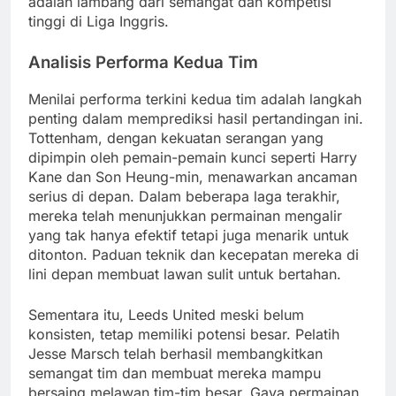
adalah lambang dari semangat dan kompetisi
tinggi di Liga Inggris.
Analisis Performa Kedua Tim
Menilai performa terkini kedua tim adalah langkah
penting dalam memprediksi hasil pertandingan ini.
Tottenham, dengan kekuatan serangan yang
dipimpin oleh pemain-pemain kunci seperti Harry
Kane dan Son Heung-min, menawarkan ancaman
serius di depan. Dalam beberapa laga terakhir,
mereka telah menunjukkan permainan mengalir
yang tak hanya efektif tetapi juga menarik untuk
ditonton. Paduan teknik dan kecepatan mereka di
lini depan membuat lawan sulit untuk bertahan.
Sementara itu, Leeds United meski belum
konsisten, tetap memiliki potensi besar. Pelatih
Jesse Marsch telah berhasil membangkitkan
semangat tim dan membuat mereka mampu
bersaing melawan tim-tim besar. Gaya permainan