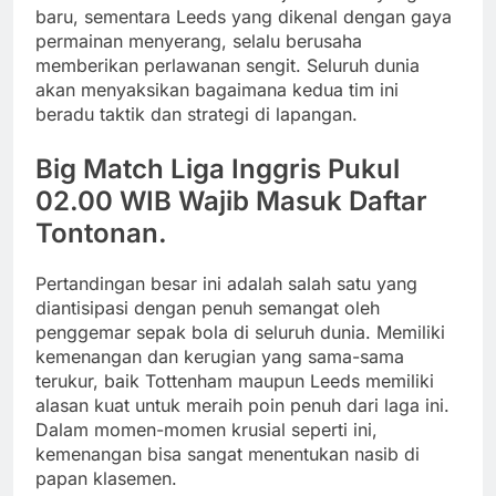
baru, sementara Leeds yang dikenal dengan gaya
permainan menyerang, selalu berusaha
memberikan perlawanan sengit. Seluruh dunia
akan menyaksikan bagaimana kedua tim ini
beradu taktik dan strategi di lapangan.
Big Match Liga Inggris Pukul
02.00 WIB Wajib Masuk Daftar
Tontonan.
Pertandingan besar ini adalah salah satu yang
diantisipasi dengan penuh semangat oleh
penggemar sepak bola di seluruh dunia. Memiliki
kemenangan dan kerugian yang sama-sama
terukur, baik Tottenham maupun Leeds memiliki
alasan kuat untuk meraih poin penuh dari laga ini.
Dalam momen-momen krusial seperti ini,
kemenangan bisa sangat menentukan nasib di
papan klasemen.