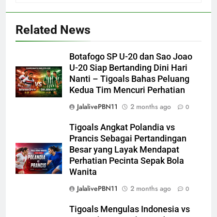
Related News
Botafogo SP U-20 dan Sao Joao
U-20 Siap Bertanding Dini Hari
Nanti – Tigoals Bahas Peluang
Kedua Tim Mencuri Perhatian
JalalivePBN11
2 months ago
0
Tigoals Angkat Polandia vs
Prancis Sebagai Pertandingan
Besar yang Layak Mendapat
Perhatian Pecinta Sepak Bola
Wanita
JalalivePBN11
2 months ago
0
Tigoals Mengulas Indonesia vs