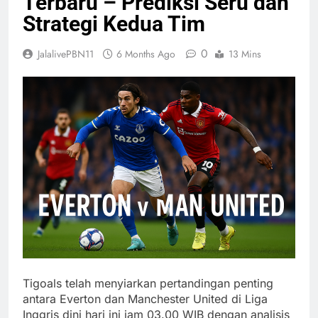
Terbaru – Prediksi Seru dan
Strategi Kedua Tim
0
JalalivePBN11
6 Months Ago
13 Mins
Tigoals telah menyiarkan pertandingan penting
antara Everton dan Manchester United di Liga
Inggris dini hari ini jam 03.00 WIB dengan analisis