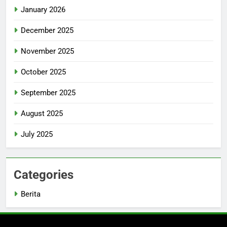
January 2026
December 2025
November 2025
October 2025
September 2025
August 2025
July 2025
Categories
Berita