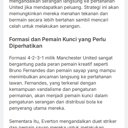
mengandalkan serangan langsung ke pertahanan
United jika mendapatkan peluang. Strategi ini akan
memungkinkan mereka menahan tekanan dan
bermain secara lebih bertahan sambil mencari
celah untuk melakukan serangan.
Formasi dan Pemain Kunci yang Perlu
Diperhatikan
Formasi 4-2-3-1 milik Manchester United sangat
bergantung pada peran pemain kreatif seperti
Bruno Fernandes dan pemain sayap yang mampu
menimbulkan ancaman langsung ke pertahanan
lawan. Fernandes, yang terkenal dengan
kemampuan vandalisme dan pengaturan
permainan, akan menjadi pemain kunci dalam
pengaturan serangan dan distribusi bola ke
penyerang utama mereka.
Sementara itu, Everton mengandalkan duet striker
dan pemain sayap mereka untuk melakukan