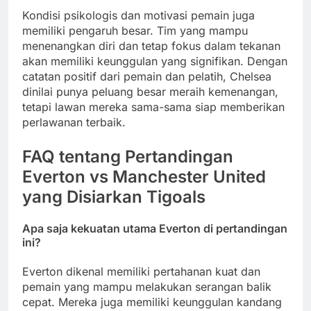
Kondisi psikologis dan motivasi pemain juga
memiliki pengaruh besar. Tim yang mampu
menenangkan diri dan tetap fokus dalam tekanan
akan memiliki keunggulan yang signifikan. Dengan
catatan positif dari pemain dan pelatih, Chelsea
dinilai punya peluang besar meraih kemenangan,
tetapi lawan mereka sama-sama siap memberikan
perlawanan terbaik.
FAQ tentang Pertandingan
Everton vs Manchester United
yang Disiarkan Tigoals
Apa saja kekuatan utama Everton di pertandingan
ini?
Everton dikenal memiliki pertahanan kuat dan
pemain yang mampu melakukan serangan balik
cepat. Mereka juga memiliki keunggulan kandang