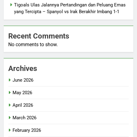
Tigoals Ulas Jalannya Pertandingan dan Peluang Emas
yang Tercipta – Spanyol vs Irak Berakhir Imbang 1-1
Recent Comments
No comments to show.
Archives
June 2026
May 2026
April 2026
March 2026
February 2026