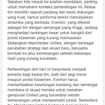
Sebelum kita masuk ke analisis mendalam, penting
untuk memahami konteks pertandingan ini. Kedua
tim memiliki sejarah panjang dan basis dukungan
yang kuat, namun performa terkini menunjukkan
dinamika yang berbeda. Everton, yang dikenal
sebagai tim dengan semangat juang tinggi, sedang
menghadapi tantangan besar untuk bangkit dari
posisi klasemen yang kurang memuaskan.
Sedangkan Manchester United, dengan berbagai
perubahan strategi dan skuad baru, berusaha
kembali ke jalur kemenangan setelah beberapa
hasil yang kurang konsisten.
Pertandingan dini hari ini berpotensi menjadi
penentu bagi kedua tim, baik dari segi moral
maupun posisi klasemen. Everton harus
memanfaatkan keuntungan kandang dan semangat
membara di skuad mereka untuk menahan
gempuran United yang berambisi meraih
kemenangan untuk memperbaiki posisi. Sementara