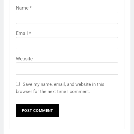
Name
*
Email
*
Website
Save my name, email, and website in this
browser for the next time I comment.