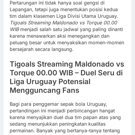
Pertarungan ini tidak hanya soal gengsi di
Lapangan, tetapi juga menentukan posisi kedua
tim dalam klasemen Liga Divisi Utama Uruguay.
Tigoals Streaming Maldonado vs Torque 00.00
WIB
menjadi salah satu jadwal yang paling dinanti
karena menawarkan aksi menegangkan dan
peluang besar untuk menyaksikan momen-momen
bersejarah secara langsung.
Tigoals Streaming Maldonado vs
Torque 00.00 WIB – Duel Seru di
Liga Uruguay Potensial
Mengguncang Fans
Bagi para penggemar sepak bola Uruguay,
pertandingan ini menjadi perbincangan hangat
karena menyajikan duel dua tim papan atas yang
sedang menunjukkan peningkatan kualitas
permainan. Banyak yang bertanya-tanya tentang