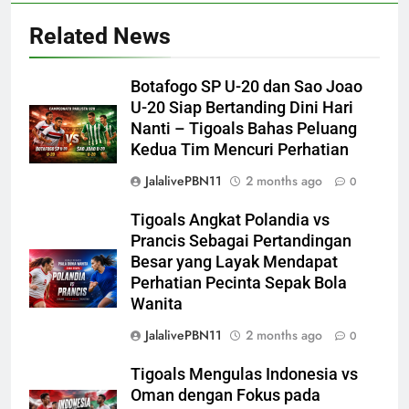
Related News
Botafogo SP U-20 dan Sao Joao
U-20 Siap Bertanding Dini Hari
Nanti – Tigoals Bahas Peluang
Kedua Tim Mencuri Perhatian
JalalivePBN11
2 months ago
0
Tigoals Angkat Polandia vs
Prancis Sebagai Pertandingan
Besar yang Layak Mendapat
Perhatian Pecinta Sepak Bola
Wanita
JalalivePBN11
2 months ago
0
Tigoals Mengulas Indonesia vs
Oman dengan Fokus pada