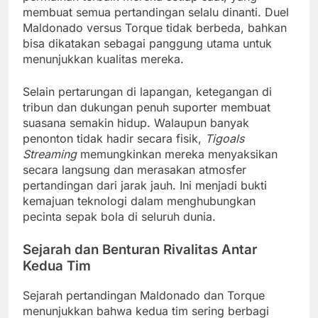
membuat semua pertandingan selalu dinanti. Duel
Maldonado versus Torque tidak berbeda, bahkan
bisa dikatakan sebagai panggung utama untuk
menunjukkan kualitas mereka.
Selain pertarungan di lapangan, ketegangan di
tribun dan dukungan penuh suporter membuat
suasana semakin hidup. Walaupun banyak
penonton tidak hadir secara fisik,
Tigoals
Streaming
memungkinkan mereka menyaksikan
secara langsung dan merasakan atmosfer
pertandingan dari jarak jauh. Ini menjadi bukti
kemajuan teknologi dalam menghubungkan
pecinta sepak bola di seluruh dunia.
Sejarah dan Benturan Rivalitas Antar
Kedua Tim
Sejarah pertandingan Maldonado dan Torque
menunjukkan bahwa kedua tim sering berbagi