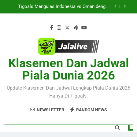
Skip
Perhatian Pecinta Sepak Bola Wanita
Tigoals Mengulas Indonesia vs Oman dengan
to
Fokus pada Kesiapan dan Ambisi Kedua Tim
content
Tigoals Soroti Green Gully SC vs Avondale FC
dalam Pertandingan NPL Victoria yang Berpotensi
Menyuguhkan Duel Berintensitas Tinggi
Botafogo SP U-20 dan Sao Joao U-20 Siap
Bertanding Dini Hari Nanti – Tigoals Bahas
Peluang Kedua Tim Mencuri Perhatian
Tigoals Angkat Polandia vs Prancis Sebagai
Pertandingan Besar yang Layak Mendapat
Perhatian Pecinta Sepak Bola Wanita
Klasemen Dan Jadwal
Tigoals Mengulas Indonesia vs Oman dengan
Fokus pada Kesiapan dan Ambisi Kedua Tim
Piala Dunia 2026
Tigoals Soroti Green Gully SC vs Avondale FC
dalam Pertandingan NPL Victoria yang Berpotensi
Menyuguhkan Duel Berintensitas Tinggi
Update Klasemen Dan Jadwal Lengkap Piala Dunia 2026
Hanya Di Tigoals.
NEWSLETTER
RANDOM NEWS