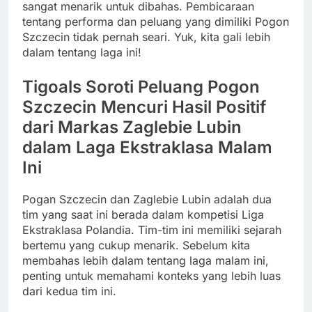
sangat menarik untuk dibahas. Pembicaraan
tentang performa dan peluang yang dimiliki Pogon
Szczecin tidak pernah seari. Yuk, kita gali lebih
dalam tentang laga ini!
Tigoals Soroti Peluang Pogon
Szczecin Mencuri Hasil Positif
dari Markas Zaglebie Lubin
dalam Laga Ekstraklasa Malam
Ini
Pogan Szczecin dan Zaglebie Lubin adalah dua
tim yang saat ini berada dalam kompetisi Liga
Ekstraklasa Polandia. Tim-tim ini memiliki sejarah
bertemu yang cukup menarik. Sebelum kita
membahas lebih dalam tentang laga malam ini,
penting untuk memahami konteks yang lebih luas
dari kedua tim ini.