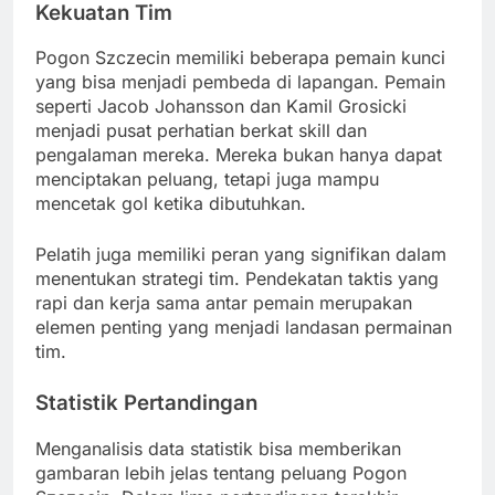
Kekuatan Tim
Pogon Szczecin memiliki beberapa pemain kunci
yang bisa menjadi pembeda di lapangan. Pemain
seperti Jacob Johansson dan Kamil Grosicki
menjadi pusat perhatian berkat skill dan
pengalaman mereka. Mereka bukan hanya dapat
menciptakan peluang, tetapi juga mampu
mencetak gol ketika dibutuhkan.
Pelatih juga memiliki peran yang signifikan dalam
menentukan strategi tim. Pendekatan taktis yang
rapi dan kerja sama antar pemain merupakan
elemen penting yang menjadi landasan permainan
tim.
Statistik Pertandingan
Menganalisis data statistik bisa memberikan
gambaran lebih jelas tentang peluang Pogon