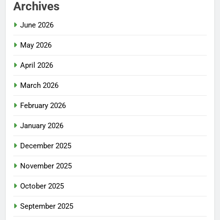
Archives
June 2026
May 2026
April 2026
March 2026
February 2026
January 2026
December 2025
November 2025
October 2025
September 2025