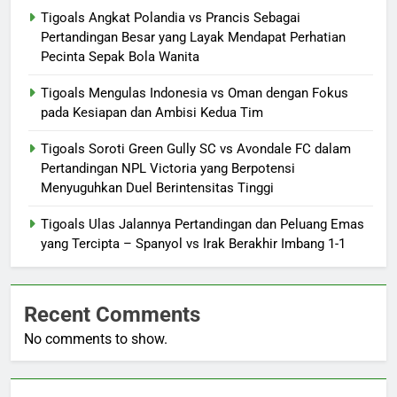
Tigoals Angkat Polandia vs Prancis Sebagai
Pertandingan Besar yang Layak Mendapat Perhatian
Pecinta Sepak Bola Wanita
Tigoals Mengulas Indonesia vs Oman dengan Fokus
pada Kesiapan dan Ambisi Kedua Tim
Tigoals Soroti Green Gully SC vs Avondale FC dalam
Pertandingan NPL Victoria yang Berpotensi
Menyuguhkan Duel Berintensitas Tinggi
Tigoals Ulas Jalannya Pertandingan dan Peluang Emas
yang Tercipta – Spanyol vs Irak Berakhir Imbang 1-1
Recent Comments
No comments to show.