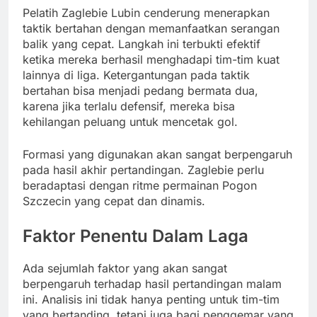
Pelatih Zaglebie Lubin cenderung menerapkan
taktik bertahan dengan memanfaatkan serangan
balik yang cepat. Langkah ini terbukti efektif
ketika mereka berhasil menghadapi tim-tim kuat
lainnya di liga. Ketergantungan pada taktik
bertahan bisa menjadi pedang bermata dua,
karena jika terlalu defensif, mereka bisa
kehilangan peluang untuk mencetak gol.
Formasi yang digunakan akan sangat berpengaruh
pada hasil akhir pertandingan. Zaglebie perlu
beradaptasi dengan ritme permainan Pogon
Szczecin yang cepat dan dinamis.
Faktor Penentu Dalam Laga
Ada sejumlah faktor yang akan sangat
berpengaruh terhadap hasil pertandingan malam
ini. Analisis ini tidak hanya penting untuk tim-tim
yang bertanding, tetapi juga bagi penggemar yang