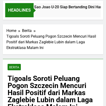
ogo SP U-20 dan Sao Joao U-20 Siap Bertanding Dini Hari Nan
HEADLINES
hs Ago
Home
Berita
Tigoals Soroti Peluang Pogon Szczecin Mencuri Hasil
Positif dari Markas Zaglebie Lubin dalam Laga
Ekstraklasa Malam Ini
BERITA
Tigoals Soroti Peluang
Pogon Szczecin Mencuri
Hasil Positif dari Markas
Zaglebie Lubin dalam Laga