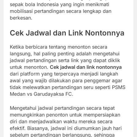
sepak bola Indonesia yang ingin menikmati
mobilisasi pertandingan secara lengkap dan
berkesan.
Cek Jadwal dan Link Nontonnya
Ketika berbicara tentang menonton secara
langsung, hal paling penting adalah mengetahui
jadwal pertandingan serta link yang dapat diklik
untuk menonton.
Cek jadwal dan link nontonnya
dari platform yang terpercaya menjadi langkah
awal yang wajib dilakukan para penggemar agar
tidak melewatkan pertandingan seru seperti PSMS
Medan vs Garudayaksa FC.
Mengetahui jadwal pertandingan secara tepat
memungkinkan penonton untuk mempersiapkan
diri dan menjadwalkan waktu mereka secara
efektif. Biasanya, jadwal ini diumumkan jauh hari
sebelum pertandingan berlangsung, sehingga