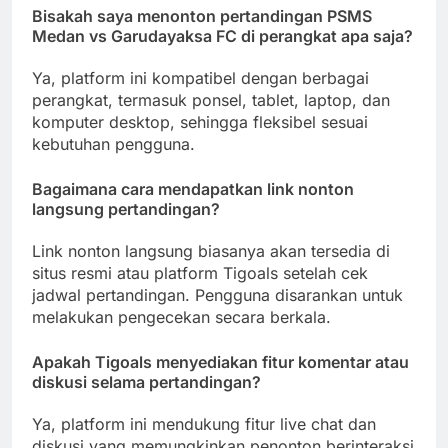
Bisakah saya menonton pertandingan PSMS
Medan vs Garudayaksa FC di perangkat apa saja?
Ya, platform ini kompatibel dengan berbagai
perangkat, termasuk ponsel, tablet, laptop, dan
komputer desktop, sehingga fleksibel sesuai
kebutuhan pengguna.
Bagaimana cara mendapatkan link nonton
langsung pertandingan?
Link nonton langsung biasanya akan tersedia di
situs resmi atau platform Tigoals setelah cek
jadwal pertandingan. Pengguna disarankan untuk
melakukan pengecekan secara berkala.
Apakah Tigoals menyediakan fitur komentar atau
diskusi selama pertandingan?
Ya, platform ini mendukung fitur live chat dan
diskusi yang memungkinkan penonton berinteraksi