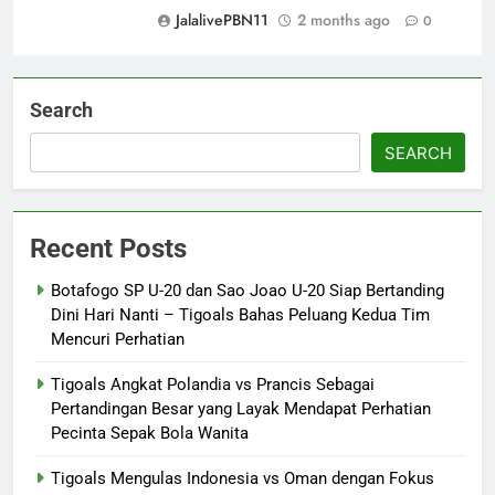
JalalivePBN11
2 months ago
0
Search
SEARCH
Recent Posts
Botafogo SP U-20 dan Sao Joao U-20 Siap Bertanding
Dini Hari Nanti – Tigoals Bahas Peluang Kedua Tim
Mencuri Perhatian
Tigoals Angkat Polandia vs Prancis Sebagai
Pertandingan Besar yang Layak Mendapat Perhatian
Pecinta Sepak Bola Wanita
Tigoals Mengulas Indonesia vs Oman dengan Fokus