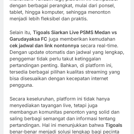
dengan berbagai perangkat, mulai dari ponsel,
tablet, hingga komputer, sehingga menonton
menjadi lebih fleksibel dan praktis.
Selain itu,
Tigoals Siarkan Live PSMS Medan vs
Garudayaksa FC
juga memberikan kemudahan
cek jadwal dan link nontonnya
secara real-time.
Dengan update otomatis dan jadwal yang lengkap,
penggemar tidak perlu takut ketinggalan
pertandingan penting. Bahkan, di platform ini,
tersedia berbagai pilihan kualitas streaming yang
bisa disesuaikan dengan kecepatan internet
pengguna.
Secara keseluruhan, platform ini tidak hanya
menyediakan tayangan live, tetapi juga
membangun komunitas penonton yang solid dan
saling berbagi semangat dan informasi tentang
pertandingan. Hal ini menunjukkan bahwa
Tigoals
benar-benar menjadi solusi lengkap bagi pecinta