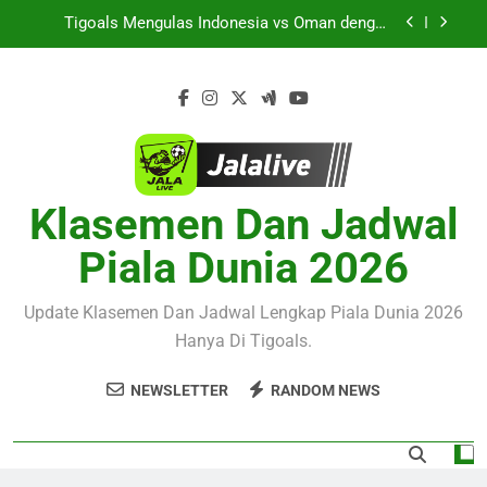
Skip
Perhatian Pecinta Sepak Bola Wanita
Tigoals Mengulas Indonesia vs Oman dengan
to
Fokus pada Kesiapan dan Ambisi Kedua Tim
content
Tigoals Soroti Green Gully SC vs Avondale FC
dalam Pertandingan NPL Victoria yang Berpotensi
Menyuguhkan Duel Berintensitas Tinggi
Botafogo SP U-20 dan Sao Joao U-20 Siap
Bertanding Dini Hari Nanti – Tigoals Bahas
Peluang Kedua Tim Mencuri Perhatian
Tigoals Angkat Polandia vs Prancis Sebagai
Pertandingan Besar yang Layak Mendapat
Perhatian Pecinta Sepak Bola Wanita
Klasemen Dan Jadwal
Tigoals Mengulas Indonesia vs Oman dengan
Fokus pada Kesiapan dan Ambisi Kedua Tim
Piala Dunia 2026
Tigoals Soroti Green Gully SC vs Avondale FC
dalam Pertandingan NPL Victoria yang Berpotensi
Menyuguhkan Duel Berintensitas Tinggi
Update Klasemen Dan Jadwal Lengkap Piala Dunia 2026
Hanya Di Tigoals.
NEWSLETTER
RANDOM NEWS