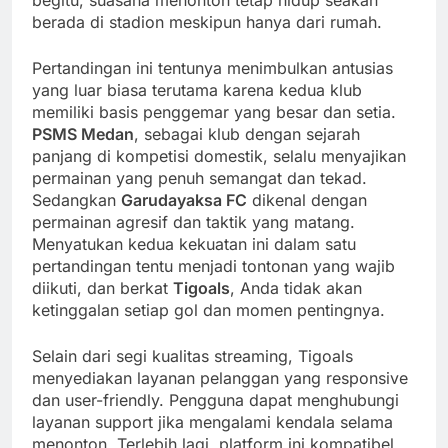
begitu, suasana menonton tetap hidup seakan
berada di stadion meskipun hanya dari rumah.
Pertandingan ini tentunya menimbulkan antusias
yang luar biasa terutama karena kedua klub
memiliki basis penggemar yang besar dan setia.
PSMS Medan
, sebagai klub dengan sejarah
panjang di kompetisi domestik, selalu menyajikan
permainan yang penuh semangat dan tekad.
Sedangkan
Garudayaksa FC
dikenal dengan
permainan agresif dan taktik yang matang.
Menyatukan kedua kekuatan ini dalam satu
pertandingan tentu menjadi tontonan yang wajib
diikuti, dan berkat
Tigoals
, Anda tidak akan
ketinggalan setiap gol dan momen pentingnya.
Selain dari segi kualitas streaming, Tigoals
menyediakan layanan pelanggan yang responsive
dan user-friendly. Pengguna dapat menghubungi
layanan support jika mengalami kendala selama
menonton. Terlebih lagi, platform ini kompatibel