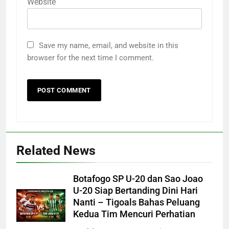
Website
Save my name, email, and website in this
browser for the next time I comment.
Related News
Botafogo SP U-20 dan Sao Joao
U-20 Siap Bertanding Dini Hari
Nanti – Tigoals Bahas Peluang
Kedua Tim Mencuri Perhatian