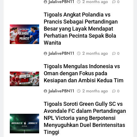
JalalivePBN11
2 months ago
0
Tigoals Angkat Polandia vs
Prancis Sebagai Pertandingan
Besar yang Layak Mendapat
Perhatian Pecinta Sepak Bola
Wanita
JalalivePBN11
2 months ago
0
Tigoals Mengulas Indonesia vs
Oman dengan Fokus pada
Kesiapan dan Ambisi Kedua Tim
JalalivePBN11
2 months ago
0
Tigoals Soroti Green Gully SC vs
Avondale FC dalam Pertandingan
NPL Victoria yang Berpotensi
Menyuguhkan Duel Berintensitas
Tinggi