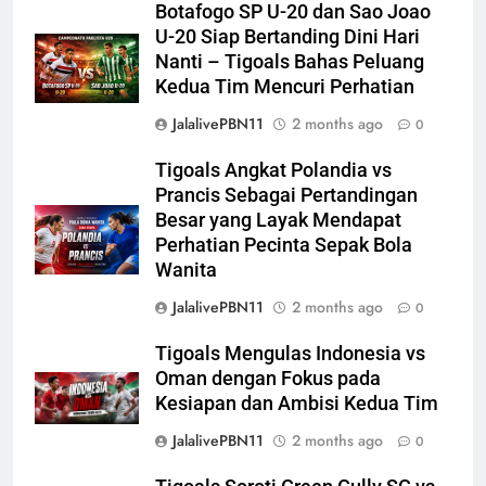
Botafogo SP U-20 dan Sao Joao
U-20 Siap Bertanding Dini Hari
Nanti – Tigoals Bahas Peluang
Kedua Tim Mencuri Perhatian
JalalivePBN11
2 months ago
0
Tigoals Angkat Polandia vs
Prancis Sebagai Pertandingan
Besar yang Layak Mendapat
Perhatian Pecinta Sepak Bola
Wanita
JalalivePBN11
2 months ago
0
Tigoals Mengulas Indonesia vs
Oman dengan Fokus pada
Kesiapan dan Ambisi Kedua Tim
JalalivePBN11
2 months ago
0