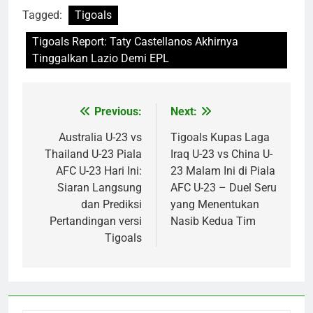
Tagged:
Tigoals
Tigoals Report: Taty Castellanos Akhirnya
Tinggalkan Lazio Demi EPL
Previous:
Next:
Post
navigation
Australia U-23 vs
Tigoals Kupas Laga
Thailand U-23 Piala
Iraq U-23 vs China U-
AFC U-23 Hari Ini:
23 Malam Ini di Piala
Siaran Langsung
AFC U-23 – Duel Seru
dan Prediksi
yang Menentukan
Pertandingan versi
Nasib Kedua Tim
Tigoals