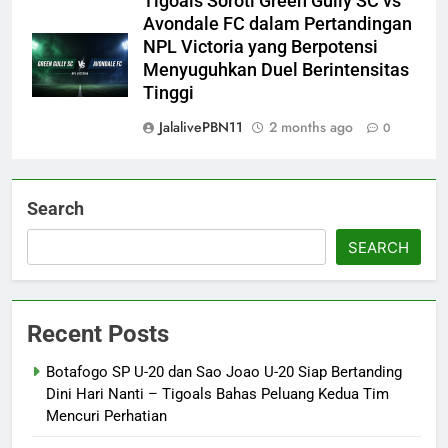
Tigoals Soroti Green Gully SC vs
Avondale FC dalam Pertandingan
NPL Victoria yang Berpotensi
Menyuguhkan Duel Berintensitas
Tinggi
JalalivePBN11
2 months ago
0
Search
SEARCH
Recent Posts
Botafogo SP U-20 dan Sao Joao U-20 Siap Bertanding
Dini Hari Nanti – Tigoals Bahas Peluang Kedua Tim
Mencuri Perhatian