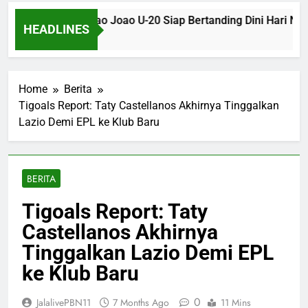
o SP U-20 dan Sao Joao U-20 Siap Bertanding Dini Hari Nanti
HEADLINES
Ago
Home
Berita
Tigoals Report: Taty Castellanos Akhirnya Tinggalkan
Lazio Demi EPL ke Klub Baru
BERITA
Tigoals Report: Taty
Castellanos Akhirnya
Tinggalkan Lazio Demi EPL
ke Klub Baru
0
JalalivePBN11
7 Months Ago
11 Mins