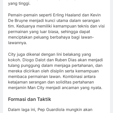
yang tinggi.
Pemain-pemain seperti Erling Haaland dan Kevin
De Bruyne menjadi kunci utama dalam serangan
tim. Keduanya memiliki kemampuan teknis dan visi
permainan yang luar biasa, sehingga dapat
menciptakan peluang berbahaya bagi lawan-
lawannya.
City juga dikenal dengan lini belakang yang
kokoh. Diogo Dalot dan Ruben Dias akan menjadi
tulang punggung dalam menjaga pertahanan, dan
mereka dicirikan oleh disiplin serta kemampuan
membaca permainan lawan. Kombinasi antara
ketajaman serangan dan soliditas pertahanan
menjamin Man City menjadi ancaman yang nyata.
Formasi dan Taktik
Dalam laga ini, Pep Guardiola mungkin akan