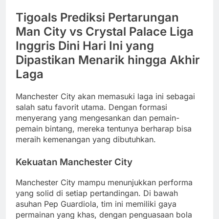
Tigoals Prediksi Pertarungan
Man City vs Crystal Palace Liga
Inggris Dini Hari Ini yang
Dipastikan Menarik hingga Akhir
Laga
Manchester City akan memasuki laga ini sebagai
salah satu favorit utama. Dengan formasi
menyerang yang mengesankan dan pemain-
pemain bintang, mereka tentunya berharap bisa
meraih kemenangan yang dibutuhkan.
Kekuatan Manchester City
Manchester City mampu menunjukkan performa
yang solid di setiap pertandingan. Di bawah
asuhan Pep Guardiola, tim ini memiliki gaya
permainan yang khas, dengan penguasaan bola