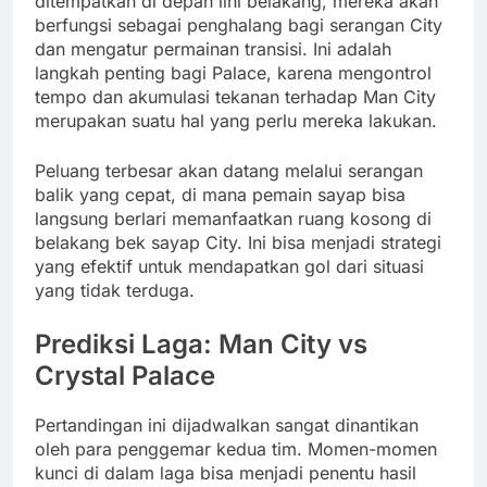
ditempatkan di depan lini belakang, mereka akan
berfungsi sebagai penghalang bagi serangan City
dan mengatur permainan transisi. Ini adalah
langkah penting bagi Palace, karena mengontrol
tempo dan akumulasi tekanan terhadap Man City
merupakan suatu hal yang perlu mereka lakukan.
Peluang terbesar akan datang melalui serangan
balik yang cepat, di mana pemain sayap bisa
langsung berlari memanfaatkan ruang kosong di
belakang bek sayap City. Ini bisa menjadi strategi
yang efektif untuk mendapatkan gol dari situasi
yang tidak terduga.
Prediksi Laga: Man City vs
Crystal Palace
Pertandingan ini dijadwalkan sangat dinantikan
oleh para penggemar kedua tim. Momen-momen
kunci di dalam laga bisa menjadi penentu hasil