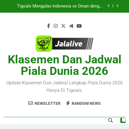
Skip
Perhatian Pecinta Sepak Bola Wanita
Tigoals Mengulas Indonesia vs Oman dengan
to
Fokus pada Kesiapan dan Ambisi Kedua Tim
content
Tigoals Soroti Green Gully SC vs Avondale FC
dalam Pertandingan NPL Victoria yang Berpotensi
Menyuguhkan Duel Berintensitas Tinggi
Botafogo SP U-20 dan Sao Joao U-20 Siap
Bertanding Dini Hari Nanti – Tigoals Bahas
Peluang Kedua Tim Mencuri Perhatian
Tigoals Angkat Polandia vs Prancis Sebagai
Pertandingan Besar yang Layak Mendapat
Perhatian Pecinta Sepak Bola Wanita
Klasemen Dan Jadwal
Tigoals Mengulas Indonesia vs Oman dengan
Fokus pada Kesiapan dan Ambisi Kedua Tim
Piala Dunia 2026
Tigoals Soroti Green Gully SC vs Avondale FC
dalam Pertandingan NPL Victoria yang Berpotensi
Menyuguhkan Duel Berintensitas Tinggi
Update Klasemen Dan Jadwal Lengkap Piala Dunia 2026
Hanya Di Tigoals.
NEWSLETTER
RANDOM NEWS