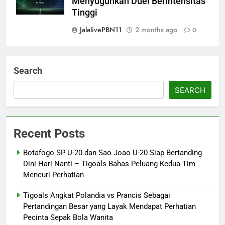
Menyuguhkan Duel Berintensitas
Tinggi
JalalivePBN11
2 months ago
0
Search
SEARCH
Recent Posts
Botafogo SP U-20 dan Sao Joao U-20 Siap Bertanding
Dini Hari Nanti – Tigoals Bahas Peluang Kedua Tim
Mencuri Perhatian
Tigoals Angkat Polandia vs Prancis Sebagai
Pertandingan Besar yang Layak Mendapat Perhatian
Pecinta Sepak Bola Wanita