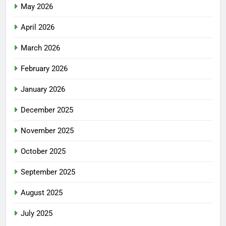
May 2026
April 2026
March 2026
February 2026
January 2026
December 2025
November 2025
October 2025
September 2025
August 2025
July 2025