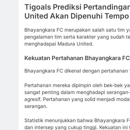
Tigoals Prediksi Pertanding
United Akan Dipenuhi Tempo 
Bhayangkara FC merupakan salah satu tim ya
pengalaman tim serta karakter yang sudah te
menghadapai Madura United.
Kekuatan Pertahanan Bhayangkara FC
Bhayangkara FC dikenal dengan pertahanan y
Pertahanan mereka dipimpin oleh bek-bek ya
sangat penting dalam menghadapi serangan-
agresif. Pertahanan yang solid menjadi mod
serangan.
Statistik menunjukkan bahwa Bhayangkara F
dan intersep yang cukup tinggi. Kekuatan ini