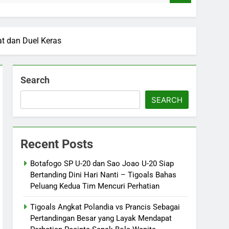
t dan Duel Keras
Search
SEARCH
Recent Posts
Botafogo SP U-20 dan Sao Joao U-20 Siap
Bertanding Dini Hari Nanti – Tigoals Bahas
Peluang Kedua Tim Mencuri Perhatian
Tigoals Angkat Polandia vs Prancis Sebagai
Pertandingan Besar yang Layak Mendapat