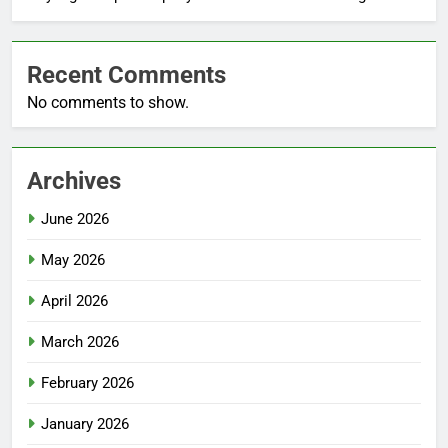
Recent Comments
No comments to show.
Archives
June 2026
May 2026
April 2026
March 2026
February 2026
January 2026