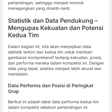
pertandingan, sehingga menjadi momok
menegangkan yang dinanti-nanti.
Statistik dan Data Pendukung –
Mengupas Kekuatan dan Potensi
Kedua Tim
Dalam bagian ini, kita akan menyajikan data
statistik terkini dari kedua tim untuk memberi
gambaran komprehensif tentang kekuatan, posisi,
dan performa mereka dalam kompetisi ini. Dengan
data yang tepat, analisis menjadi lebih akurat dan
mendalam.
Data Performa dan Posisi di Peringkat
Grup
Berikut ini adalah tabel data performa kedua tim
dalam kompetisi sebelum pertandingan ini