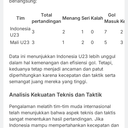
berlangsung:
Total
Gol
Tim
Menang
Seri
Kalah
pertandingan
Masuk
Ke
Indonesia
3
2
1
0
7
2
U23
Mali U23
3
1
2
0
5
3
Data ini menunjukkan Indonesia U23 lebih unggul
dalam hal kemenangan dan efisiensi gol. Tetapi,
keduanya tetap menjadi ancaman dan patut
diperhitungkan karena kecepatan dan taktik serta
semangat juang mereka yang tinggi.
Analisis Kekuatan Teknis dan Taktik
Pengalaman melatih tim-tim muda internasional
telah menunjukkan bahwa aspek teknis dan taktis
sangat menentukan hasil pertandingan. Jika
Indonesia mampu mempertahankan kecepatan dan