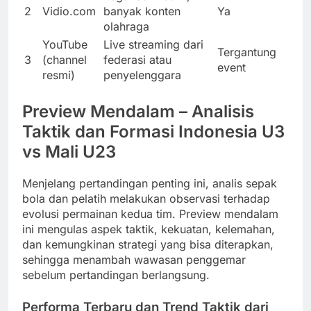
2
Vidio.com
banyak konten
Ya
olahraga
YouTube
Live streaming dari
Tergantung
3
(channel
federasi atau
event
resmi)
penyelenggara
Preview Mendalam – Analisis
Taktik dan Formasi Indonesia U3
vs Mali U23
Menjelang pertandingan penting ini, analis sepak
bola dan pelatih melakukan observasi terhadap
evolusi permainan kedua tim. Preview mendalam
ini mengulas aspek taktik, kekuatan, kelemahan,
dan kemungkinan strategi yang bisa diterapkan,
sehingga menambah wawasan penggemar
sebelum pertandingan berlangsung.
Performa Terbaru dan Trend Taktik dari