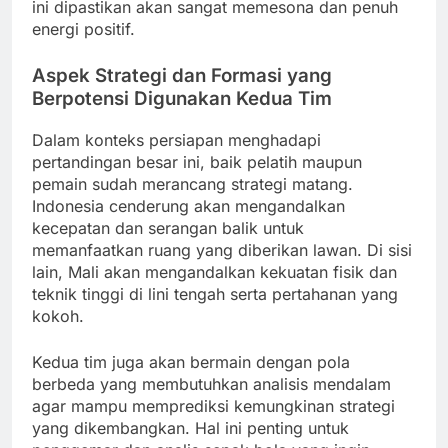
ini dipastikan akan sangat memesona dan penuh
energi positif.
Aspek Strategi dan Formasi yang
Berpotensi Digunakan Kedua Tim
Dalam konteks persiapan menghadapi
pertandingan besar ini, baik pelatih maupun
pemain sudah merancang strategi matang.
Indonesia cenderung akan mengandalkan
kecepatan dan serangan balik untuk
memanfaatkan ruang yang diberikan lawan. Di sisi
lain, Mali akan mengandalkan kekuatan fisik dan
teknik tinggi di lini tengah serta pertahanan yang
kokoh.
Kedua tim juga akan bermain dengan pola
berbeda yang membutuhkan analisis mendalam
agar mampu memprediksi kemungkinan strategi
yang dikembangkan. Hal ini penting untuk