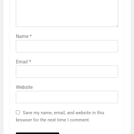
Name
*
Email
*
Website
Save my name, email, and website in this
browser for the next time I comment.