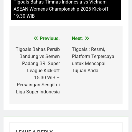
Tigoals Bahas Timnas Indonesia vs Vietnam
ASEAN Womens Championship 2025 Kick-off
19.30 WIB
Previous:
Next:
Post
navigation
Tigoals Bahas Persib
Tigoals : Resmi,
Bandung vs Semen
Platform Terpercaya
Padang BRI Super
untuk Mencapai
League Kick-off
Tujuan Anda!
15.30 WIB –
Persaingan Sengit di
Liga Super Indonesia