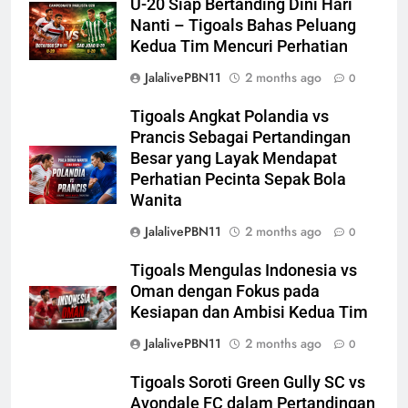
U-20 Siap Bertanding Dini Hari
Nanti – Tigoals Bahas Peluang
Kedua Tim Mencuri Perhatian
JalalivePBN11
2 months ago
0
Tigoals Angkat Polandia vs
Prancis Sebagai Pertandingan
Besar yang Layak Mendapat
Perhatian Pecinta Sepak Bola
Wanita
JalalivePBN11
2 months ago
0
Tigoals Mengulas Indonesia vs
Oman dengan Fokus pada
Kesiapan dan Ambisi Kedua Tim
JalalivePBN11
2 months ago
0
Tigoals Soroti Green Gully SC vs
Avondale FC dalam Pertandingan