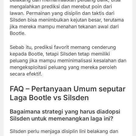
mengalahkan prediksi dan merebut poin dari
lawan. Permainan yang disiplin dan taktis dari
Silsden bisa menimbulkan kejutan besar, terutama
jika mereka mampu menahan tekanan awal dari
Bootle.
Sebab itu, prediksi favorit memang cenderung
kepada Bootle, tetapi Silsden tetap memiliki
peluang jika mampu meminimalisasi kesalahan dan
mengeksploitasi peluang yang mereka peroleh
secara efektif.
FAQ – Pertanyaan Umum seputar
Laga Bootle vs Silsden
Bagaimana strategi yang harus diadopsi
Silsden untuk memenangkan laga ini?
Silsden perlu menjaga disiplin lini belakang dan