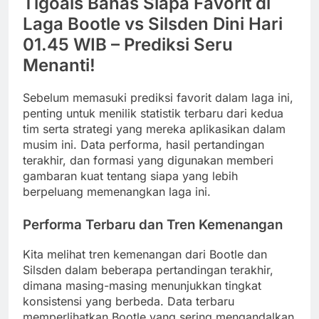
Tigoals Bahas Siapa Favorit di
Laga Bootle vs Silsden Dini Hari
01.45 WIB – Prediksi Seru
Menanti!
Sebelum memasuki prediksi favorit dalam laga ini,
penting untuk menilik statistik terbaru dari kedua
tim serta strategi yang mereka aplikasikan dalam
musim ini. Data performa, hasil pertandingan
terakhir, dan formasi yang digunakan memberi
gambaran kuat tentang siapa yang lebih
berpeluang memenangkan laga ini.
Performa Terbaru dan Tren Kemenangan
Kita melihat tren kemenangan dari Bootle dan
Silsden dalam beberapa pertandingan terakhir,
dimana masing-masing menunjukkan tingkat
konsistensi yang berbeda. Data terbaru
memperlihatkan Bootle yang sering mengandalkan