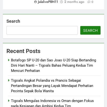
JalalivePBN11
2 months ago
0
Search
SEARCH
Recent Posts
Botafogo SP U-20 dan Sao Joao U-20 Siap Bertanding
Dini Hari Nanti – Tigoals Bahas Peluang Kedua Tim
Mencuri Perhatian
Tigoals Angkat Polandia vs Prancis Sebagai
Pertandingan Besar yang Layak Mendapat Perhatian
Pecinta Sepak Bola Wanita
Tigoals Mengulas Indonesia vs Oman dengan Fokus
pada Kesiapan dan Ambisi Kedua Tim