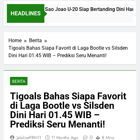
ogo SP U-20 dan Sao Joao U-20 Siap Bertanding Dini Hari Nan
HEADLINES
hs Ago
Home
Berita
Tigoals Bahas Siapa Favorit di Laga Bootle vs Silsden
Dini Hari 01.45 WIB – Prediksi Seru Menanti!
BERITA
Tigoals Bahas Siapa Favorit
di Laga Bootle vs Silsden
Dini Hari 01.45 WIB –
Prediksi Seru Menanti!
0
JalalivePBN11
11 Months Ago
8 Mins