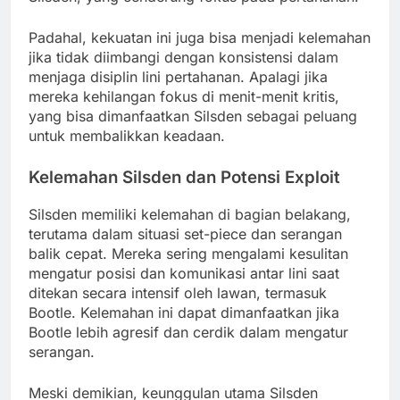
Padahal, kekuatan ini juga bisa menjadi kelemahan
jika tidak diimbangi dengan konsistensi dalam
menjaga disiplin lini pertahanan. Apalagi jika
mereka kehilangan fokus di menit-menit kritis,
yang bisa dimanfaatkan Silsden sebagai peluang
untuk membalikkan keadaan.
Kelemahan Silsden dan Potensi Exploit
Silsden memiliki kelemahan di bagian belakang,
terutama dalam situasi set-piece dan serangan
balik cepat. Mereka sering mengalami kesulitan
mengatur posisi dan komunikasi antar lini saat
ditekan secara intensif oleh lawan, termasuk
Bootle. Kelemahan ini dapat dimanfaatkan jika
Bootle lebih agresif dan cerdik dalam mengatur
serangan.
Meski demikian, keunggulan utama Silsden