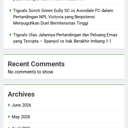
Tigoals Soroti Green Gully SC vs Avondale FC dalam
Pertandingan NPL Victoria yang Berpotensi
Menyuguhkan Duel Berintensitas Tinggi
Tigoals Ulas Jalannya Pertandingan dan Peluang Emas
yang Tercipta – Spanyol vs Irak Berakhir Imbang 1-1
Recent Comments
No comments to show.
Archives
June 2026
May 2026