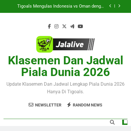
Skip
Perhatian Pecinta Sepak Bola Wanita
Tigoals Mengulas Indonesia vs Oman dengan
to
Fokus pada Kesiapan dan Ambisi Kedua Tim
content
Tigoals Soroti Green Gully SC vs Avondale FC
dalam Pertandingan NPL Victoria yang Berpotensi
Menyuguhkan Duel Berintensitas Tinggi
Botafogo SP U-20 dan Sao Joao U-20 Siap
Bertanding Dini Hari Nanti – Tigoals Bahas
Peluang Kedua Tim Mencuri Perhatian
Tigoals Angkat Polandia vs Prancis Sebagai
Pertandingan Besar yang Layak Mendapat
Perhatian Pecinta Sepak Bola Wanita
Klasemen Dan Jadwal
Tigoals Mengulas Indonesia vs Oman dengan
Fokus pada Kesiapan dan Ambisi Kedua Tim
Piala Dunia 2026
Tigoals Soroti Green Gully SC vs Avondale FC
dalam Pertandingan NPL Victoria yang Berpotensi
Menyuguhkan Duel Berintensitas Tinggi
Update Klasemen Dan Jadwal Lengkap Piala Dunia 2026
Hanya Di Tigoals.
NEWSLETTER
RANDOM NEWS