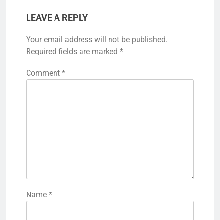
LEAVE A REPLY
Your email address will not be published.
Required fields are marked
*
Comment
*
Name
*