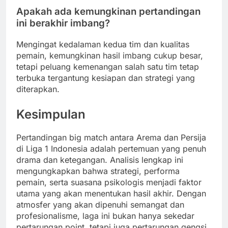
Apakah ada kemungkinan pertandingan
ini berakhir imbang?
Mengingat kedalaman kedua tim dan kualitas
pemain, kemungkinan hasil imbang cukup besar,
tetapi peluang kemenangan salah satu tim tetap
terbuka tergantung kesiapan dan strategi yang
diterapkan.
Kesimpulan
Pertandingan big match antara Arema dan Persija
di Liga 1 Indonesia adalah pertemuan yang penuh
drama dan ketegangan. Analisis lengkap ini
mengungkapkan bahwa strategi, performa
pemain, serta suasana psikologis menjadi faktor
utama yang akan menentukan hasil akhir. Dengan
atmosfer yang akan dipenuhi semangat dan
profesionalisme, laga ini bukan hanya sekedar
pertarungan point, tetapi juga pertarungan gengsi