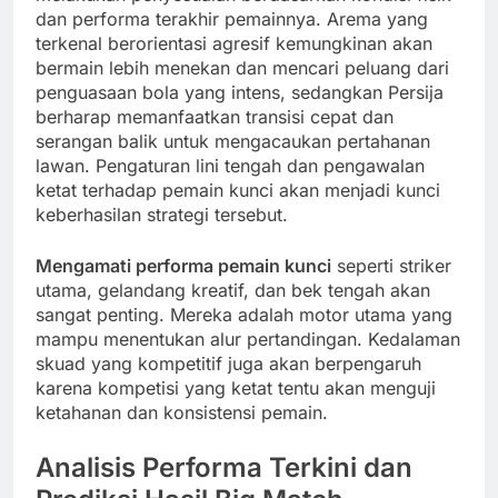
dan performa terakhir pemainnya. Arema yang
terkenal berorientasi agresif kemungkinan akan
bermain lebih menekan dan mencari peluang dari
penguasaan bola yang intens, sedangkan Persija
berharap memanfaatkan transisi cepat dan
serangan balik untuk mengacaukan pertahanan
lawan. Pengaturan lini tengah dan pengawalan
ketat terhadap pemain kunci akan menjadi kunci
keberhasilan strategi tersebut.
Mengamati performa pemain kunci
seperti striker
utama, gelandang kreatif, dan bek tengah akan
sangat penting. Mereka adalah motor utama yang
mampu menentukan alur pertandingan. Kedalaman
skuad yang kompetitif juga akan berpengaruh
karena kompetisi yang ketat tentu akan menguji
ketahanan dan konsistensi pemain.
Analisis Performa Terkini dan