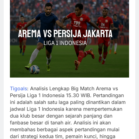
Tigoals
: Analisis Lengkap Big Match Arema vs
Persija Liga 1 Indonesia 15.30 WIB. Pertandingan
ini adalah salah satu laga paling dinantikan dalam
jadwal Liga 1 Indonesia karena mempertemukan
dua klub besar dengan sejarah panjang dan
fanbase besar di tanah air. Analisis ini akan
membahas berbagai aspek pertandingan mulai
dari strategi kedua tim, pemain kunci, hingga