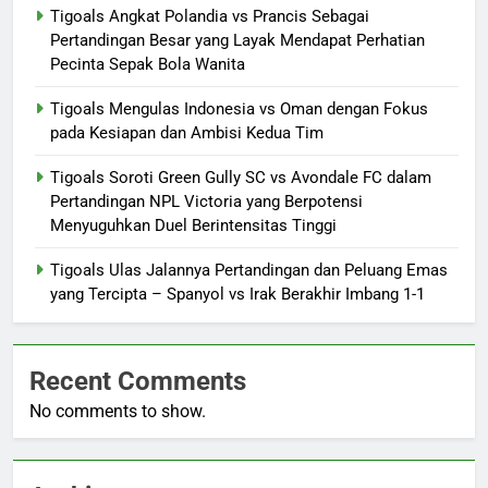
Tigoals Angkat Polandia vs Prancis Sebagai
Pertandingan Besar yang Layak Mendapat Perhatian
Pecinta Sepak Bola Wanita
Tigoals Mengulas Indonesia vs Oman dengan Fokus
pada Kesiapan dan Ambisi Kedua Tim
Tigoals Soroti Green Gully SC vs Avondale FC dalam
Pertandingan NPL Victoria yang Berpotensi
Menyuguhkan Duel Berintensitas Tinggi
Tigoals Ulas Jalannya Pertandingan dan Peluang Emas
yang Tercipta – Spanyol vs Irak Berakhir Imbang 1-1
Recent Comments
No comments to show.