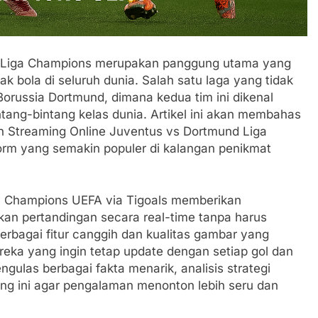
an Liga Champions merupakan panggung utama yang
ak bola di seluruh dunia. Salah satu laga yang tidak
orussia Dortmund, dimana kedua tim ini dikenal
tang-bintang kelas dunia. Artikel ini akan membahas
 Streaming Online Juventus vs Dortmund Liga
orm yang semakin populer di kalangan penikmat
a Champions UEFA via Tigoals memberikan
n pertandingan secara real-time tanpa harus
bagai fitur canggih dan kualitas gambar yang
reka yang ingin tetap update dengan setiap gol dan
engulas berbagai fakta menarik, analisis strategi
sung ini agar pengalaman menonton lebih seru dan