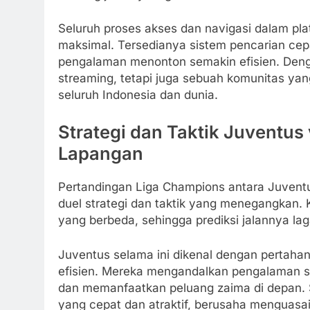
Seluruh proses akses dan navigasi dalam pl
maksimal. Tersedianya sistem pencarian ce
pengalaman menonton semakin efisien. Dengan
streaming, tetapi juga sebuah komunitas y
seluruh Indonesia dan dunia.
Strategi dan Taktik Juventus
Lapangan
Pertandingan Liga Champions antara Juvent
duel strategi dan taktik yang menegangkan. 
yang berbeda, sehingga prediksi jalannya la
Juventus selama ini dikenal dengan pertaha
efisien. Mereka mengandalkan pengalaman se
dan memanfaatkan peluang zaima di depan. 
yang cepat dan atraktif, berusaha menguasa