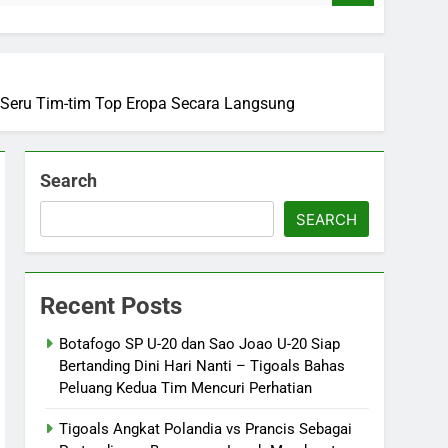
Seru Tim-tim Top Eropa Secara Langsung
Search
SEARCH
Recent Posts
Botafogo SP U-20 dan Sao Joao U-20 Siap
Bertanding Dini Hari Nanti – Tigoals Bahas
Peluang Kedua Tim Mencuri Perhatian
Tigoals Angkat Polandia vs Prancis Sebagai