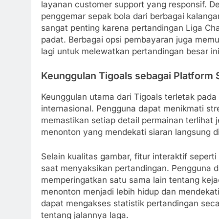
layanan customer support yang responsif. De
penggemar sepak bola dari berbagai kalanga
sangat penting karena pertandingan Liga Ch
padat. Berbagai opsi pembayaran juga memu
lagi untuk melewatkan pertandingan besar ini
Keunggulan Tigoals sebagai Platform 
Keunggulan utama dari Tigoals terletak pada
internasional. Pengguna dapat menikmati str
memastikan setiap detail permainan terlihat
menonton yang mendekati siaran langsung di
Selain kualitas gambar, fitur interaktif sep
saat menyaksikan pertandingan. Pengguna d
memperingatkan satu sama lain tentang kejadi
menonton menjadi lebih hidup dan mendekati 
dapat mengakses statistik pertandingan s
tentang jalannya laga.