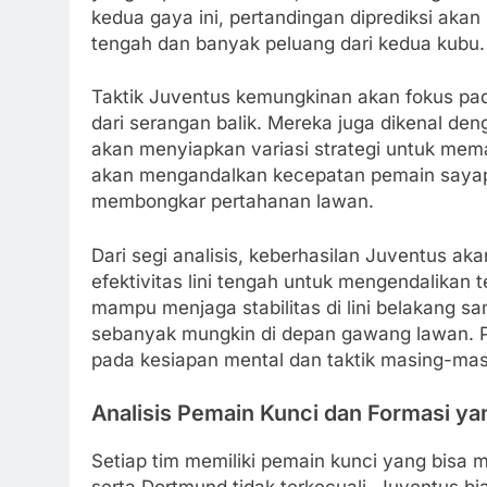
kedua gaya ini, pertandingan diprediksi akan b
tengah dan banyak peluang dari kedua kubu.
Taktik Juventus kemungkinan akan fokus pa
dari serangan balik. Mereka juga dikenal de
akan menyiapkan variasi strategi untuk mem
akan mengandalkan kecepatan pemain sayap 
membongkar pertahanan lawan.
Dari segi analisis, keberhasilan Juventus aka
efektivitas lini tengah untuk mengendalika
mampu menjaga stabilitas di lini belakang 
sebanyak mungkin di depan gawang lawan. Pr
pada kesiapan mental dan taktik masing-mas
Analisis Pemain Kunci dan Formasi y
Setiap tim memiliki pemain kunci yang bisa 
serta Dortmund tidak terkecuali. Juventus b