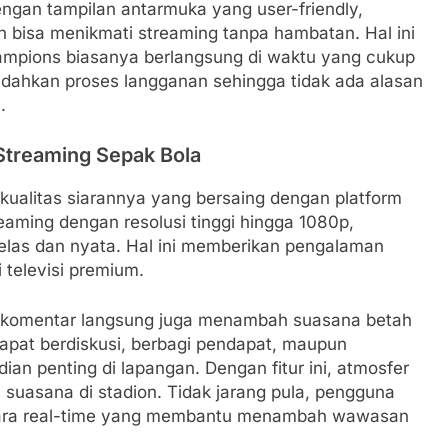
ngan tampilan antarmuka yang user-friendly,
n bisa menikmati streaming tanpa hambatan. Hal ini
ampions biasanya berlangsung di waktu yang cukup
dahkan proses langganan sehingga tidak ada alasan
.
Streaming Sepak Bola
 kualitas siarannya yang bersaing dengan platform
eaming dengan resolusi tinggi hingga 1080p,
 jelas dan nyata. Hal ini memberikan pengalaman
 televisi premium.
erti komentar langsung juga menambah suasana betah
apat berdiskusi, berbagi pendapat, maupun
an penting di lapangan. Dengan fitur ini, atmosfer
suasana di stadion. Tidak jarang pula, pengguna
ecara real-time yang membantu menambah wawasan