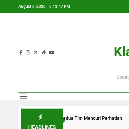
Skip
August 6, 2026
6:13:49 PM
to
content
Kl
Updat
ahas Peluang Kedua Tim Mencuri Perhatian
Tigoals Angka
2 Months Ago
HEADLINES