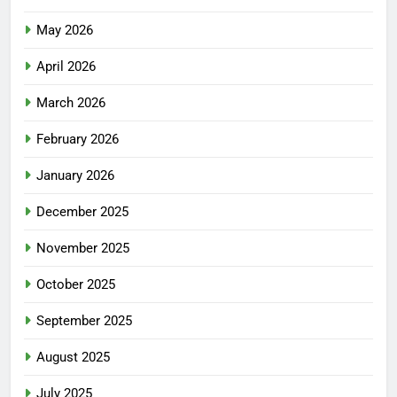
May 2026
April 2026
March 2026
February 2026
January 2026
December 2025
November 2025
October 2025
September 2025
August 2025
July 2025