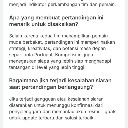
menjadi indikator perkembangan tim dan pemain.
Apa yang membuat pertandingan ini
menarik untuk disaksikan?
Selain karena kedua tim menampilkan pemain
muda berbakat, pertandingan ini memperlihatkan
strategi, kreativitas, dan potensi masa depan
sepak bola Portugal. Kompetisi ini juga
menegaskan siapa yang lebih siap menghadapi
tantangan di level yang lebih tinggi.
Bagaimana jika terjadi kesalahan siaran
saat pertandingan berlangsung?
Jika terjadi gangguan atau kesalahan siaran,
disarankan untuk menunggu konfirmasi dari
penyelenggara dan memantau akun resmi Tigoals
untuk update terbaru dan solusi terbaik.