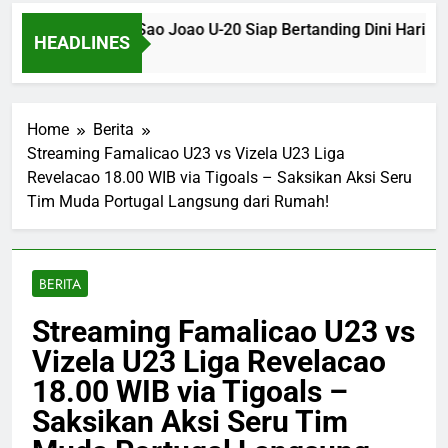
go SP U-20 dan Sao Joao U-20 Siap Bertanding Dini Hari Nant
HEADLINES
s Ago
Home
Berita
Streaming Famalicao U23 vs Vizela U23 Liga
Revelacao 18.00 WIB via Tigoals – Saksikan Aksi Seru
Tim Muda Portugal Langsung dari Rumah!
BERITA
Streaming Famalicao U23 vs
Vizela U23 Liga Revelacao
18.00 WIB via Tigoals –
Saksikan Aksi Seru Tim