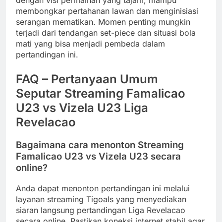
dengan visi permainan yang tajam, mampu
membongkar pertahanan lawan dan menginisiasi
serangan mematikan. Momen penting mungkin
terjadi dari tendangan set-piece dan situasi bola
mati yang bisa menjadi pembeda dalam
pertandingan ini.
FAQ – Pertanyaan Umum
Seputar Streaming Famalicao
U23 vs Vizela U23 Liga
Revelacao
Bagaimana cara menonton Streaming
Famalicao U23 vs Vizela U23 secara
online?
Anda dapat menonton pertandingan ini melalui
layanan streaming Tigoals yang menyediakan
siaran langsung pertandingan Liga Revelacao
secara online. Pastikan koneksi internet stabil agar