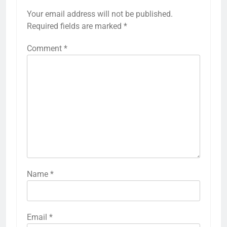
Your email address will not be published.
Required fields are marked
*
Comment
*
Name
*
Email
*