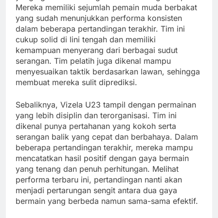
Mereka memiliki sejumlah pemain muda berbakat
yang sudah menunjukkan performa konsisten
dalam beberapa pertandingan terakhir. Tim ini
cukup solid di lini tengah dan memiliki
kemampuan menyerang dari berbagai sudut
serangan. Tim pelatih juga dikenal mampu
menyesuaikan taktik berdasarkan lawan, sehingga
membuat mereka sulit diprediksi.
Sebaliknya, Vizela U23 tampil dengan permainan
yang lebih disiplin dan terorganisasi. Tim ini
dikenal punya pertahanan yang kokoh serta
serangan balik yang cepat dan berbahaya. Dalam
beberapa pertandingan terakhir, mereka mampu
mencatatkan hasil positif dengan gaya bermain
yang tenang dan penuh perhitungan. Melihat
performa terbaru ini, pertandingan nanti akan
menjadi pertarungan sengit antara dua gaya
bermain yang berbeda namun sama-sama efektif.