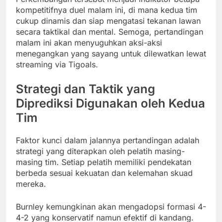
kompetitifnya duel malam ini, di mana kedua tim
cukup dinamis dan siap mengatasi tekanan lawan
secara taktikal dan mental. Semoga, pertandingan
malam ini akan menyuguhkan aksi-aksi
menegangkan yang sayang untuk dilewatkan lewat
streaming via Tigoals.
Strategi dan Taktik yang
Diprediksi Digunakan oleh Kedua
Tim
Faktor kunci dalam jalannya pertandingan adalah
strategi yang diterapkan oleh pelatih masing-
masing tim. Setiap pelatih memiliki pendekatan
berbeda sesuai kekuatan dan kelemahan skuad
mereka.
Burnley kemungkinan akan mengadopsi formasi 4-
4-2 yang konservatif namun efektif di kandang.