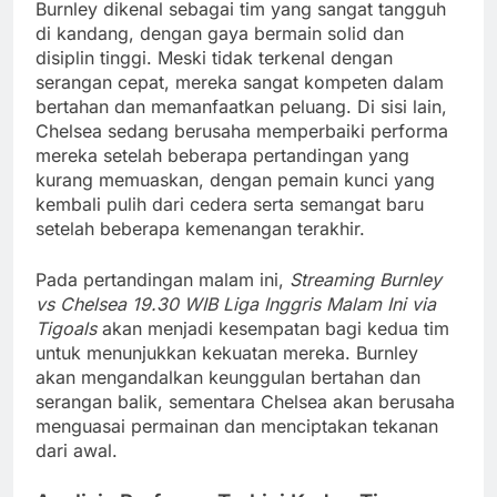
Burnley dikenal sebagai tim yang sangat tangguh
di kandang, dengan gaya bermain solid dan
disiplin tinggi. Meski tidak terkenal dengan
serangan cepat, mereka sangat kompeten dalam
bertahan dan memanfaatkan peluang. Di sisi lain,
Chelsea sedang berusaha memperbaiki performa
mereka setelah beberapa pertandingan yang
kurang memuaskan, dengan pemain kunci yang
kembali pulih dari cedera serta semangat baru
setelah beberapa kemenangan terakhir.
Pada pertandingan malam ini,
Streaming Burnley
vs Chelsea 19.30 WIB Liga Inggris Malam Ini via
Tigoals
akan menjadi kesempatan bagi kedua tim
untuk menunjukkan kekuatan mereka. Burnley
akan mengandalkan keunggulan bertahan dan
serangan balik, sementara Chelsea akan berusaha
menguasai permainan dan menciptakan tekanan
dari awal.