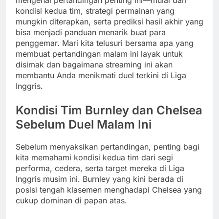
mengenai pertandingan penting ini—mulai dari
kondisi kedua tim, strategi permainan yang
mungkin diterapkan, serta prediksi hasil akhir yang
bisa menjadi panduan menarik buat para
penggemar. Mari kita telusuri bersama apa yang
membuat pertandingan malam ini layak untuk
disimak dan bagaimana streaming ini akan
membantu Anda menikmati duel terkini di Liga
Inggris.
Kondisi Tim Burnley dan Chelsea
Sebelum Duel Malam Ini
Sebelum menyaksikan pertandingan, penting bagi
kita memahami kondisi kedua tim dari segi
performa, cedera, serta target mereka di Liga
Inggris musim ini. Burnley yang kini berada di
posisi tengah klasemen menghadapi Chelsea yang
cukup dominan di papan atas.