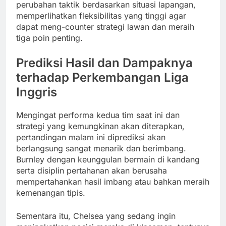
perubahan taktik berdasarkan situasi lapangan,
memperlihatkan fleksibilitas yang tinggi agar
dapat meng-counter strategi lawan dan meraih
tiga poin penting.
Prediksi Hasil dan Dampaknya
terhadap Perkembangan Liga
Inggris
Mengingat performa kedua tim saat ini dan
strategi yang kemungkinan akan diterapkan,
pertandingan malam ini diprediksi akan
berlangsung sangat menarik dan berimbang.
Burnley dengan keunggulan bermain di kandang
serta disiplin pertahanan akan berusaha
mempertahankan hasil imbang atau bahkan meraih
kemenangan tipis.
Sementara itu, Chelsea yang sedang ingin