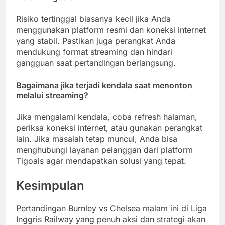
Risiko tertinggal biasanya kecil jika Anda
menggunakan platform resmi dan koneksi internet
yang stabil. Pastikan juga perangkat Anda
mendukung format streaming dan hindari
gangguan saat pertandingan berlangsung.
Bagaimana jika terjadi kendala saat menonton
melalui streaming?
Jika mengalami kendala, coba refresh halaman,
periksa koneksi internet, atau gunakan perangkat
lain. Jika masalah tetap muncul, Anda bisa
menghubungi layanan pelanggan dari platform
Tigoals agar mendapatkan solusi yang tepat.
Kesimpulan
Pertandingan Burnley vs Chelsea malam ini di Liga
Inggris Railway yang penuh aksi dan strategi akan