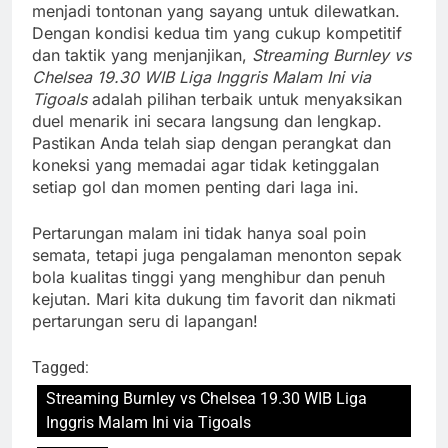
menjadi tontonan yang sayang untuk dilewatkan.
Dengan kondisi kedua tim yang cukup kompetitif
dan taktik yang menjanjikan,
Streaming Burnley vs
Chelsea 19.30 WIB Liga Inggris Malam Ini via
Tigoals
adalah pilihan terbaik untuk menyaksikan
duel menarik ini secara langsung dan lengkap.
Pastikan Anda telah siap dengan perangkat dan
koneksi yang memadai agar tidak ketinggalan
setiap gol dan momen penting dari laga ini.
Pertarungan malam ini tidak hanya soal poin
semata, tetapi juga pengalaman menonton sepak
bola kualitas tinggi yang menghibur dan penuh
kejutan. Mari kita dukung tim favorit dan nikmati
pertarungan seru di lapangan!
Tagged:
Streaming Burnley vs Chelsea 19.30 WIB Liga
Inggris Malam Ini via Tigoals