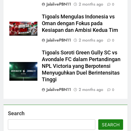
JalalivePBN11
2 months ago
0
Tigoals Mengulas Indonesia vs
Oman dengan Fokus pada
Kesiapan dan Ambisi Kedua Tim
JalalivePBN11
2 months ago
0
Tigoals Soroti Green Gully SC vs
Avondale FC dalam Pertandingan
NPL Victoria yang Berpotensi
Menyuguhkan Duel Berintensitas
Tinggi
JalalivePBN11
2 months ago
0
Search
SEARCH