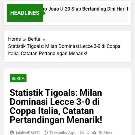
o SP U-20 dan Sao Joao U-20 Siap Bertanding Dini Hari Nanti
HEADLINES
Ago
Home
Berita
Statistik Tigoals: Milan Dominasi Lecce 3-0 di Coppa
Italia, Catatan Pertandingan Menarik!
BERITA
Statistik Tigoals: Milan
Dominasi Lecce 3-0 di
Coppa Italia, Catatan
Pertandingan Menarik!
0
JalalivePBN11
11 Months Ago
10 Mins