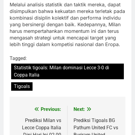
Melalui analisis statistik dan taktik mereka, dapat
disimpulkan bahwa kekuatan mereka terletak pada
kombinasi disiplin kolektif dan performa individu
yang bersinergi dengan baik. Kedepannya, Milan
harus mempertahankan momentum ini dan terus
mengasah strategi untuk mencapai target yang
lebih tinggi dalam kompetisi nasional dan Eropa.
Tagged:
Statistik tigoals: Milan dominasi Lecce 3-0 di
Coppa Italia
Tigoals
Previous:
Next:
Post
navigation
Prediksi Milan vs
Prediksi Tigoals BG
Lecce Coppa Italia
Pathum United FC vs
Dini Hari Ini 02.00
Buriram United