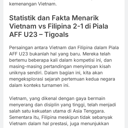
kemenangan Vietnam.
Statistik dan Fakta Menarik
Vietnam vs Filipina 2-1 di Piala
AFF U23 – Tigoals
Persaingan antara Vietnam dan Filipina dalam Piala
AFF U23 bukanlah hal yang baru. Mereka telah
bertemu beberapa kali dalam kompetisi ini, dan
masing-masing pertandingan menyimpan kisah
uniknya sendiri. Dalam bagian ini, kita akan
mengeksplorasi sejarah pertemuan kedua negara
dalam konteks turnamen ini.
Vietnam, yang dikenal dengan gaya bermain
menyerang dan disiplin yang tinggi, telah menjadi
salah satu kekuatan utama di Asia Tenggara.
Sementara itu, Filipina meskipun tidak sebanyak
Vietnam dalam hal prestasi, juga menunjukkan