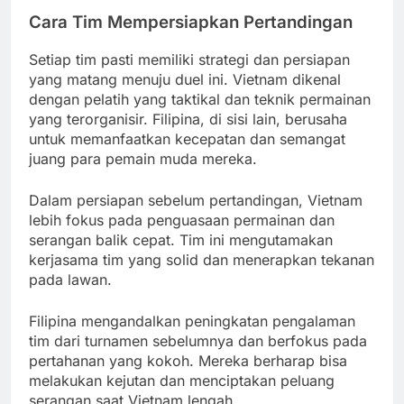
Cara Tim Mempersiapkan Pertandingan
Setiap tim pasti memiliki strategi dan persiapan
yang matang menuju duel ini. Vietnam dikenal
dengan pelatih yang taktikal dan teknik permainan
yang terorganisir. Filipina, di sisi lain, berusaha
untuk memanfaatkan kecepatan dan semangat
juang para pemain muda mereka.
Dalam persiapan sebelum pertandingan, Vietnam
lebih fokus pada penguasaan permainan dan
serangan balik cepat. Tim ini mengutamakan
kerjasama tim yang solid dan menerapkan tekanan
pada lawan.
Filipina mengandalkan peningkatan pengalaman
tim dari turnamen sebelumnya dan berfokus pada
pertahanan yang kokoh. Mereka berharap bisa
melakukan kejutan dan menciptakan peluang
serangan saat Vietnam lengah.