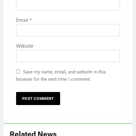
Email
*
Website
Save my name, email, and website in this
browser for the next time I comment.
Related News