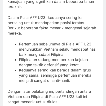
kemajuan yang signifikan dalam beberapa tahun
terakhir.
Dalam Piala AFF U23, keduanya sering kali
bersaing untuk mendapatkan posisi teratas.
Berikut beberapa fakta menarik mengenai sejarah
mereka:
Pertemuan sebelumnya di Piala AFF U23
menunjukkan Vietnam selalu mendapat hasil
baik menghadapi Filipina.
Filipina terkadang memberikan kejutan
dengan taktik defensif yang ketat.
Keduanya sering kali berada dalam grup
yang sama, sehingga pertemuan mereka
menjadi sangat dinanti-nanti.
Dengan latar belakang ini, pertandingan antara
Vietnam dan Filipina di Piala AFF U23 kali ini
sangat menarik untuk diulas.