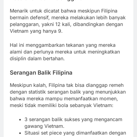
Menarik untuk dicatat bahwa meskipun Filipina
bermain defensif, mereka melakukan lebih banyak
pelanggaran, yakni 12 kali, dibandingkan dengan
Vietnam yang hanya 9.
Hal ini menggambarkan tekanan yang mereka
alami dan perlunya mereka untuk meningkatkan
disiplin dalam bertahan.
Serangan Balik Filipina
Meskipun kalah, Filipina tak bisa dianggap remeh
dengan statistik serangan balik yang menunjukkan
bahwa mereka mampu memanfaatkan momen,
meski tidak memiliki bola sebanyak Vietnam:
3 serangan balik sukses yang mengancam
gawang Vietnam.
Situasi set piece yang dimanfaatkan dengan