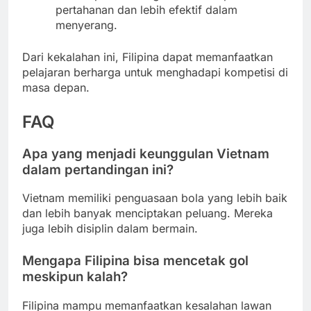
pertahanan dan lebih efektif dalam
menyerang.
Dari kekalahan ini, Filipina dapat memanfaatkan
pelajaran berharga untuk menghadapi kompetisi di
masa depan.
FAQ
Apa yang menjadi keunggulan Vietnam
dalam pertandingan ini?
Vietnam memiliki penguasaan bola yang lebih baik
dan lebih banyak menciptakan peluang. Mereka
juga lebih disiplin dalam bermain.
Mengapa Filipina bisa mencetak gol
meskipun kalah?
Filipina mampu memanfaatkan kesalahan lawan