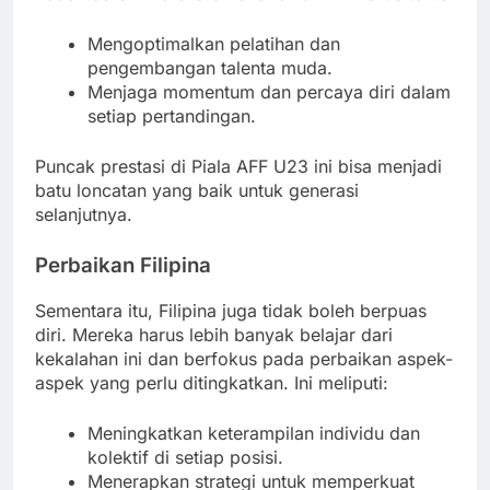
Mengoptimalkan pelatihan dan
pengembangan talenta muda.
Menjaga momentum dan percaya diri dalam
setiap pertandingan.
Puncak prestasi di Piala AFF U23 ini bisa menjadi
batu loncatan yang baik untuk generasi
selanjutnya.
Perbaikan Filipina
Sementara itu, Filipina juga tidak boleh berpuas
diri. Mereka harus lebih banyak belajar dari
kekalahan ini dan berfokus pada perbaikan aspek-
aspek yang perlu ditingkatkan. Ini meliputi:
Meningkatkan keterampilan individu dan
kolektif di setiap posisi.
Menerapkan strategi untuk memperkuat