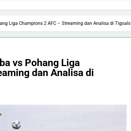
ang Liga Champions 2 AFC – Streaming dan Analisa di Tigoals
ba vs Pohang Liga
aming dan Analisa di