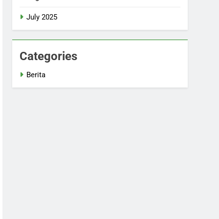
July 2025
Categories
Berita