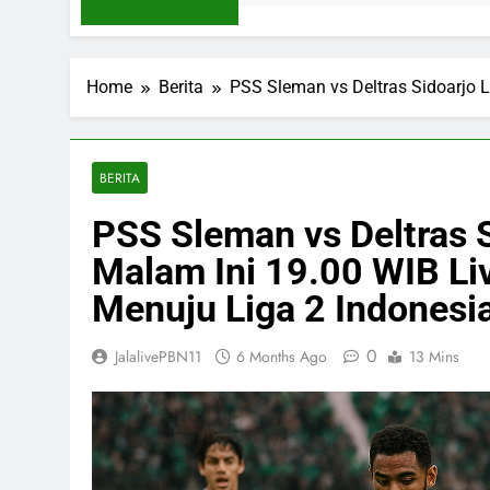
Home
Berita
PSS Sleman vs Deltras Sidoarjo L
BERITA
PSS Sleman vs Deltras S
Malam Ini 19.00 WIB Liv
Menuju Liga 2 Indonesi
0
JalalivePBN11
6 Months Ago
13 Mins