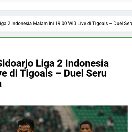
iga 2 Indonesia Malam Ini 19.00 WIB Live di Tigoals – Duel Se
idoarjo Liga 2 Indonesia
e di Tigoals – Duel Seru
a