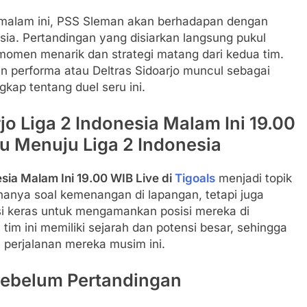
 malam ini, PSS Sleman akan berhadapan dengan
esia. Pertandingan yang disiarkan langsung pukul
 momen menarik dan strategi matang dari kedua tim.
erforma atau Deltras Sidoarjo muncul sebagai
gkap tentang duel seru ini.
jo Liga 2 Indonesia Malam Ini 19.00
ru Menuju Liga 2 Indonesia
sia Malam Ini 19.00 WIB Live di
Tigoals
menjadi topik
 hanya soal kemenangan di lapangan, tetapi juga
i keras untuk mengamankan posisi mereka di
im ini memiliki sejarah dan potensi besar, sehingga
am perjalanan mereka musim ini.
 Sebelum Pertandingan