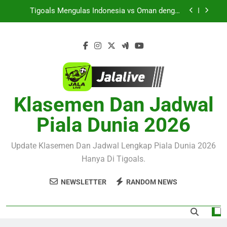
Skip
Perhatian Pecinta Sepak Bola Wanita
Tigoals Mengulas Indonesia vs Oman dengan
to
Fokus pada Kesiapan dan Ambisi Kedua Tim
content
Tigoals Soroti Green Gully SC vs Avondale FC
dalam Pertandingan NPL Victoria yang Berpotensi
Menyuguhkan Duel Berintensitas Tinggi
Botafogo SP U-20 dan Sao Joao U-20 Siap
Bertanding Dini Hari Nanti – Tigoals Bahas
Peluang Kedua Tim Mencuri Perhatian
Tigoals Angkat Polandia vs Prancis Sebagai
Pertandingan Besar yang Layak Mendapat
Perhatian Pecinta Sepak Bola Wanita
Klasemen Dan Jadwal
Tigoals Mengulas Indonesia vs Oman dengan
Fokus pada Kesiapan dan Ambisi Kedua Tim
Piala Dunia 2026
Tigoals Soroti Green Gully SC vs Avondale FC
dalam Pertandingan NPL Victoria yang Berpotensi
Menyuguhkan Duel Berintensitas Tinggi
Update Klasemen Dan Jadwal Lengkap Piala Dunia 2026
Hanya Di Tigoals.
NEWSLETTER
RANDOM NEWS