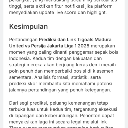
tinggi, serta aktifkan fitur notifikasi jika platform
menyediakan update live score dan highlight.
Kesimpulan
Pertandingan
Prediksi dan Link Tigoals Madura
United vs Persija Jakarta Liga 1 2025
merupakan
momen yang paling dinanti penggemar sepak bola
Indonesia. Kedua tim dengan kekuatan dan
strategi mereka akan berjuang keras demi meraih
poin penuh dan memperbaiki posisi di klasemen
sementara. Analisis formasi, statistik, serta
prediksi skor membantu kita memahami potensi
jalannya pertandingan yang penuh ketegangan.
Dari segi prediksi, peluang kemenangan tetap
terbuka luas untuk kedua tim, tergantung eksekusi
di lapangan dan keberuntungan. Penonton dapat
menyaksikan laga ini secara legal melalui link
Tigoals yang menawarkan streaming berkualitas