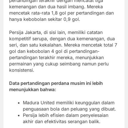
pertandingan terakhir dengan mencatat tiga
kemenangan dan dua hasil imbang. Mereka
mencetak rata-rata 1,8 gol per pertandingan dan
hanya kebobolan sekitar 0,9 gol.
Persija Jakarta, di sisi lain, memiliki catatan
kompetitif serupa, dengan dua kemenangan, dua
seri, dan satu kekalahan. Mereka mencetak total 7
gol dan kebobolan 4 gol di pertandingan-
pertandingan terakhir mereka, menunjukkan
permainan yang cukup seimbang namun perlu
konsistensi.
Data pertandingan perdana musim ini lebih
menunjukkan bahwa:
Madura United memiliki keunggulan dalam
penguasaan bola dan peluang yang dibuat.
Persija lebih efisien dalam penyelesaian
akhir dan efektivitas serangan balik.