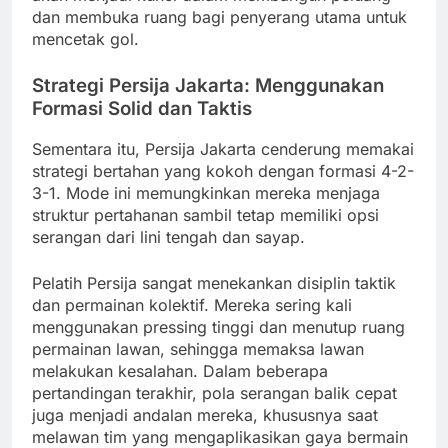
dan membuka ruang bagi penyerang utama untuk
mencetak gol.
Strategi Persija Jakarta: Menggunakan
Formasi Solid dan Taktis
Sementara itu, Persija Jakarta cenderung memakai
strategi bertahan yang kokoh dengan formasi 4-2-
3-1. Mode ini memungkinkan mereka menjaga
struktur pertahanan sambil tetap memiliki opsi
serangan dari lini tengah dan sayap.
Pelatih Persija sangat menekankan disiplin taktik
dan permainan kolektif. Mereka sering kali
menggunakan pressing tinggi dan menutup ruang
permainan lawan, sehingga memaksa lawan
melakukan kesalahan. Dalam beberapa
pertandingan terakhir, pola serangan balik cepat
juga menjadi andalan mereka, khususnya saat
melawan tim yang mengaplikasikan gaya bermain