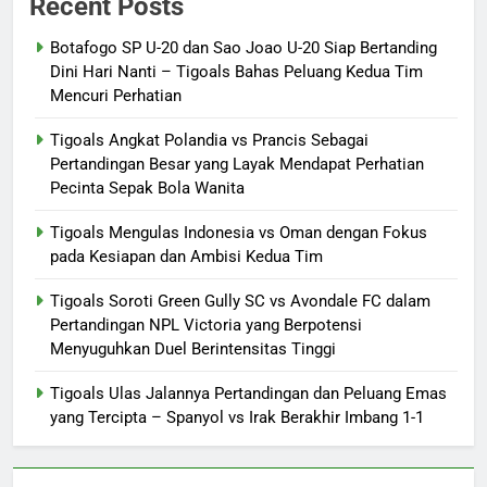
Recent Posts
Botafogo SP U-20 dan Sao Joao U-20 Siap Bertanding
Dini Hari Nanti – Tigoals Bahas Peluang Kedua Tim
Mencuri Perhatian
Tigoals Angkat Polandia vs Prancis Sebagai
Pertandingan Besar yang Layak Mendapat Perhatian
Pecinta Sepak Bola Wanita
Tigoals Mengulas Indonesia vs Oman dengan Fokus
pada Kesiapan dan Ambisi Kedua Tim
Tigoals Soroti Green Gully SC vs Avondale FC dalam
Pertandingan NPL Victoria yang Berpotensi
Menyuguhkan Duel Berintensitas Tinggi
Tigoals Ulas Jalannya Pertandingan dan Peluang Emas
yang Tercipta – Spanyol vs Irak Berakhir Imbang 1-1