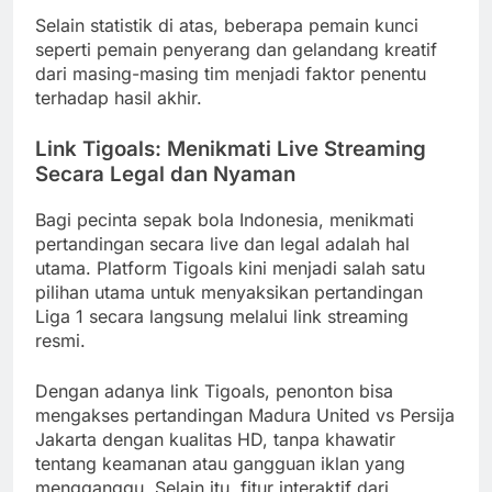
Selain statistik di atas, beberapa pemain kunci
seperti pemain penyerang dan gelandang kreatif
dari masing-masing tim menjadi faktor penentu
terhadap hasil akhir.
Link Tigoals: Menikmati Live Streaming
Secara Legal dan Nyaman
Bagi pecinta sepak bola Indonesia, menikmati
pertandingan secara live dan legal adalah hal
utama. Platform Tigoals kini menjadi salah satu
pilihan utama untuk menyaksikan pertandingan
Liga 1 secara langsung melalui link streaming
resmi.
Dengan adanya link Tigoals, penonton bisa
mengakses pertandingan Madura United vs Persija
Jakarta dengan kualitas HD, tanpa khawatir
tentang keamanan atau gangguan iklan yang
mengganggu. Selain itu, fitur interaktif dari