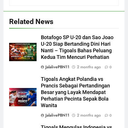
Related News
Botafogo SP U-20 dan Sao Joao
U-20 Siap Bertanding Dini Hari
Nanti – Tigoals Bahas Peluang
Kedua Tim Mencuri Perhatian
JalalivePBN11
2 months ago
0
Tigoals Angkat Polandia vs
Prancis Sebagai Pertandingan
Besar yang Layak Mendapat
Perhatian Pecinta Sepak Bola
Wanita
JalalivePBN11
2 months ago
0
Tigoals Mengulas Indonesia vs