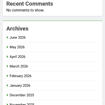
Recent Comments
No comments to show.
Archives
June 2026
May 2026
April 2026
March 2026
February 2026
January 2026
December 2025
November 2025