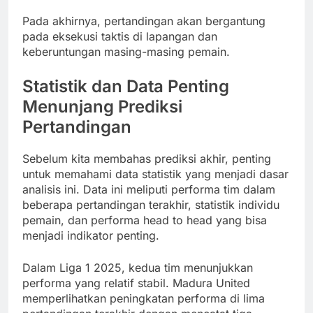
Pada akhirnya, pertandingan akan bergantung
pada eksekusi taktis di lapangan dan
keberuntungan masing-masing pemain.
Statistik dan Data Penting
Menunjang Prediksi
Pertandingan
Sebelum kita membahas prediksi akhir, penting
untuk memahami data statistik yang menjadi dasar
analisis ini. Data ini meliputi performa tim dalam
beberapa pertandingan terakhir, statistik individu
pemain, dan performa head to head yang bisa
menjadi indikator penting.
Dalam Liga 1 2025, kedua tim menunjukkan
performa yang relatif stabil. Madura United
memperlihatkan peningkatan performa di lima