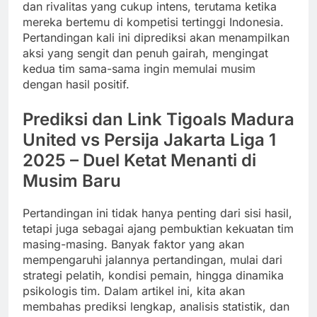
dan rivalitas yang cukup intens, terutama ketika
mereka bertemu di kompetisi tertinggi Indonesia.
Pertandingan kali ini diprediksi akan menampilkan
aksi yang sengit dan penuh gairah, mengingat
kedua tim sama-sama ingin memulai musim
dengan hasil positif.
Prediksi dan Link Tigoals Madura
United vs Persija Jakarta Liga 1
2025 – Duel Ketat Menanti di
Musim Baru
Pertandingan ini tidak hanya penting dari sisi hasil,
tetapi juga sebagai ajang pembuktian kekuatan tim
masing-masing. Banyak faktor yang akan
mempengaruhi jalannya pertandingan, mulai dari
strategi pelatih, kondisi pemain, hingga dinamika
psikologis tim. Dalam artikel ini, kita akan
membahas prediksi lengkap, analisis statistik, dan