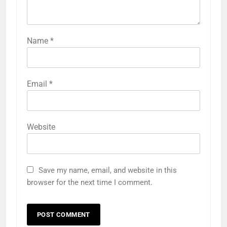
Name
*
Email
*
Website
Save my name, email, and website in this
browser for the next time I comment.