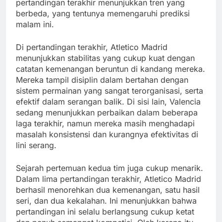
pertandingan terakhir menunjukkan tren yang
berbeda, yang tentunya memengaruhi prediksi
malam ini.
Di pertandingan terakhir, Atletico Madrid
menunjukkan stabilitas yang cukup kuat dengan
catatan kemenangan beruntun di kandang mereka.
Mereka tampil disiplin dalam bertahan dengan
sistem permainan yang sangat terorganisasi, serta
efektif dalam serangan balik. Di sisi lain, Valencia
sedang menunjukkan perbaikan dalam beberapa
laga terakhir, namun mereka masih menghadapi
masalah konsistensi dan kurangnya efektivitas di
lini serang.
Sejarah pertemuan kedua tim juga cukup menarik.
Dalam lima pertandingan terakhir, Atletico Madrid
berhasil menorehkan dua kemenangan, satu hasil
seri, dan dua kekalahan. Ini menunjukkan bahwa
pertandingan ini selalu berlangsung cukup ketat