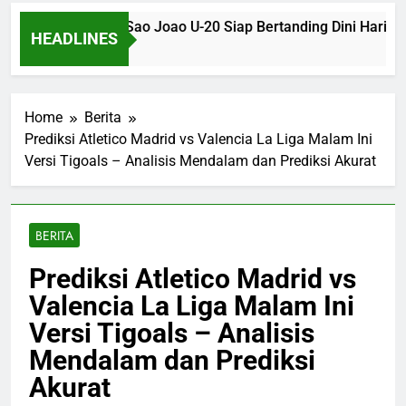
ogo SP U-20 dan Sao Joao U-20 Siap Bertanding Dini Hari Nan
HEADLINES
hs Ago
Home
Berita
Prediksi Atletico Madrid vs Valencia La Liga Malam Ini
Versi Tigoals – Analisis Mendalam dan Prediksi Akurat
BERITA
Prediksi Atletico Madrid vs
Valencia La Liga Malam Ini
Versi Tigoals – Analisis
Mendalam dan Prediksi
Akurat