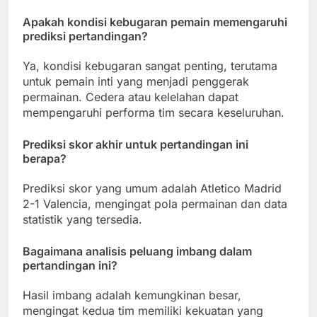
Apakah kondisi kebugaran pemain memengaruhi
prediksi pertandingan?
Ya, kondisi kebugaran sangat penting, terutama
untuk pemain inti yang menjadi penggerak
permainan. Cedera atau kelelahan dapat
mempengaruhi performa tim secara keseluruhan.
Prediksi skor akhir untuk pertandingan ini
berapa?
Prediksi skor yang umum adalah Atletico Madrid
2-1 Valencia, mengingat pola permainan dan data
statistik yang tersedia.
Bagaimana analisis peluang imbang dalam
pertandingan ini?
Hasil imbang adalah kemungkinan besar,
mengingat kedua tim memiliki kekuatan yang