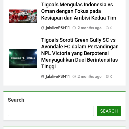
Tigoals Mengulas Indonesia vs
Oman dengan Fokus pada
Kesiapan dan Ambisi Kedua Tim
JalalivePBN11
2 months ago
0
Tigoals Soroti Green Gully SC vs
Avondale FC dalam Pertandingan
NPL Victoria yang Berpotensi
Menyuguhkan Duel Berintensitas
Tinggi
JalalivePBN11
2 months ago
0
Search
SEARCH