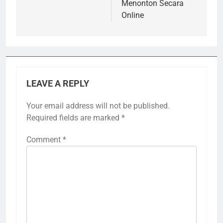
Menonton Secara
Online
LEAVE A REPLY
Your email address will not be published.
Required fields are marked
*
Comment
*