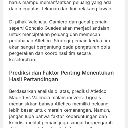
harus mampu memanfaatkan peluang yang ada
dan mengatasi tekanan dari lini belakang lawan.
Di pihak Valencia, Gamiero dan gagal pemain
seperti Goncalo Guedes akan menjadi andalan
untuk menciptakan peluang dan memecah
pertahanan Atletico. Strategi pemain kedua tim
akan sangat bergantung pada pengaturan pola
pergerakan dan koordinasi tim secara
keseluruhan.
Prediksi dan Faktor Penting Menentukan
Hasil Pertandingan
Berdasarkan analisis di atas, prediksi Atletico
Madrid vs Valencia malam ini versi Tigoals
menunjukkan bahwa Atletico memiliki peluang
lebih besar untuk meraih kemenangan. Namun,
jangan lupa bahwa faktor keberuntungan dan
kondisi mental pemain juga sangat berpengaruh