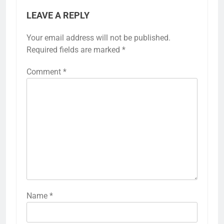
LEAVE A REPLY
Your email address will not be published.
Required fields are marked
*
Comment
*
Name
*