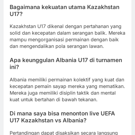
Bagaimana kekuatan utama Kazakhstan
U17?
Kazakhstan U17 dikenal dengan pertahanan yang
solid dan kecepatan dalam serangan balik. Mereka
mampu mengorganisasi permainan dengan baik
dan mengendalikan pola serangan lawan.
Apa keunggulan Albania U17 di turnamen
ini?
Albania memiliki permainan kolektif yang kuat dan
kecepatan pemain sayap mereka yang mematikan.
Mereka juga memiliki disiplin taktik dan mental
kuat untuk bertahan di bawah tekanan.
Di mana saya bisa menonton live UEFA
U17 Kazakhstan vs Albania?
Pertandingan dapat disaksikan secara langsung