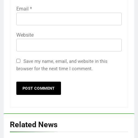
Email
*
Website
Save my name, email, and website in this
browser for the next time I comment.
Related News