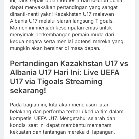
ini, fans sepak bola Indonesia dan seluruh dunia
dapat menyaksikan pertandingan yang sangat
dinanti-nanti yakni Kazakhstan U17 melawan
Albania U17 melalui siaran langsung Tigoals.
Momen ini menjadi kesempatan emas untuk
menyimak perkembangan pemain muda dari
kedua negara serta menilai potensi mereka yang
mungkin akan bersinar di masa depan.
Pertandingan Kazakhstan U17 vs
Albania U17 Hari Ini: Live UEFA
U17 via Tigoals Streaming
sekarang!
Pada bagian ini, kita akan menelusuri latar
belakang dan performa terbaru kedua tim dalam
kompetisi UEFA U17. Mengetahui sejarah dan
kondisi saat ini dapat membantu memahami
kekuatan dan tantangan mereka di lapangan.