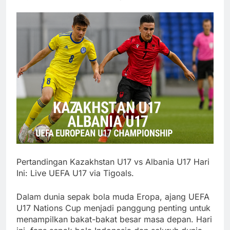
Pertandingan Kazakhstan U17 vs Albania U17 Hari
Ini: Live UEFA U17 via Tigoals.
Dalam dunia sepak bola muda Eropa, ajang UEFA
U17 Nations Cup menjadi panggung penting untuk
menampilkan bakat-bakat besar masa depan. Hari