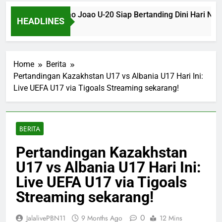
 SP U-20 dan Sao Joao U-20 Siap Bertanding Dini Hari Nanti 
HEADLINES
Ago
Home
Berita
Pertandingan Kazakhstan U17 vs Albania U17 Hari Ini:
Live UEFA U17 via Tigoals Streaming sekarang!
BERITA
Pertandingan Kazakhstan
U17 vs Albania U17 Hari Ini:
Live UEFA U17 via Tigoals
Streaming sekarang!
0
JalalivePBN11
9 Months Ago
12 Mins