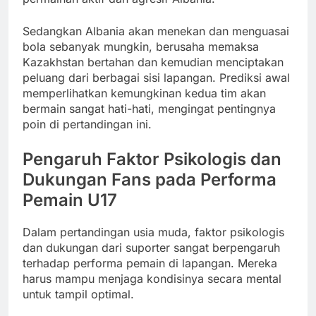
Sedangkan Albania akan menekan dan menguasai
bola sebanyak mungkin, berusaha memaksa
Kazakhstan bertahan dan kemudian menciptakan
peluang dari berbagai sisi lapangan. Prediksi awal
memperlihatkan kemungkinan kedua tim akan
bermain sangat hati-hati, mengingat pentingnya
poin di pertandingan ini.
Pengaruh Faktor Psikologis dan
Dukungan Fans pada Performa
Pemain U17
Dalam pertandingan usia muda, faktor psikologis
dan dukungan dari suporter sangat berpengaruh
terhadap performa pemain di lapangan. Mereka
harus mampu menjaga kondisinya secara mental
untuk tampil optimal.