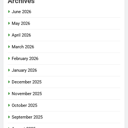
Archives
June 2026
May 2026
April 2026
March 2026
February 2026
January 2026
December 2025
November 2025
October 2025
September 2025