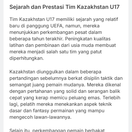
Sejarah dan Prestasi Tim Kazakhstan U17
Tim Kazakhstan U17 memiliki sejarah yang relatif
baru di panggung UEFA, namun, mereka
menunjukkan perkembangan pesat dalam
beberapa tahun terakhir. Peningkatan kualitas
latihan dan pembinaan dari usia muda membuat
mereka menjadi salah satu tim yang patut
diperhitungkan.
Kazakhstan diunggulkan dalam beberapa
pertandingan sebelumnya berkat disiplin taktik dan
semangat juang pemain mudanya. Mereka dikenal
dengan pertahanan yang solid dan serangan balik
cepat yang kerap memicu peluang emas. Terlebih
lagi, pelatih mereka menekankan aspek teknik
dasar dan fantasy permainan yang mampu
mengecoh lawan-lawannya.
Selain itu, perkembangan pemain berbakat