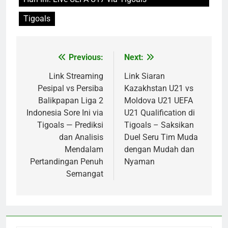
Tigoals
Previous:
Next:
Post
navigation
Link Streaming
Link Siaran
Pesipal vs Persiba
Kazakhstan U21 vs
Balikpapan Liga 2
Moldova U21 UEFA
Indonesia Sore Ini via
U21 Qualification di
Tigoals — Prediksi
Tigoals – Saksikan
dan Analisis
Duel Seru Tim Muda
Mendalam
dengan Mudah dan
Pertandingan Penuh
Nyaman
Semangat