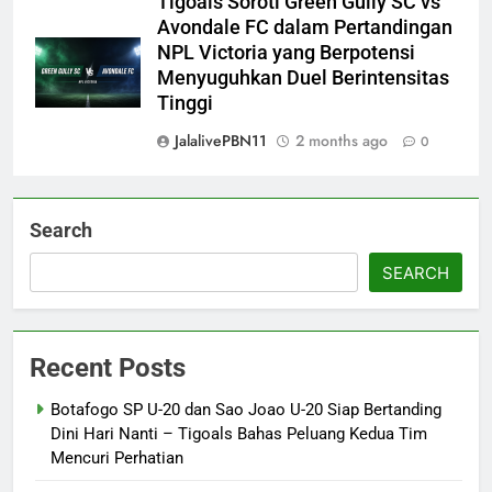
Tigoals Soroti Green Gully SC vs
Avondale FC dalam Pertandingan
NPL Victoria yang Berpotensi
Menyuguhkan Duel Berintensitas
Tinggi
JalalivePBN11
2 months ago
0
Search
SEARCH
Recent Posts
Botafogo SP U-20 dan Sao Joao U-20 Siap Bertanding
Dini Hari Nanti – Tigoals Bahas Peluang Kedua Tim
Mencuri Perhatian