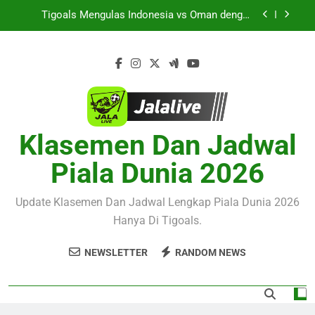
Skip
Perhatian Pecinta Sepak Bola Wanita
Tigoals Mengulas Indonesia vs Oman dengan
to
Fokus pada Kesiapan dan Ambisi Kedua Tim
content
Tigoals Soroti Green Gully SC vs Avondale FC
dalam Pertandingan NPL Victoria yang Berpotensi
Menyuguhkan Duel Berintensitas Tinggi
Botafogo SP U-20 dan Sao Joao U-20 Siap
Bertanding Dini Hari Nanti – Tigoals Bahas
Peluang Kedua Tim Mencuri Perhatian
Tigoals Angkat Polandia vs Prancis Sebagai
Pertandingan Besar yang Layak Mendapat
Perhatian Pecinta Sepak Bola Wanita
Klasemen Dan Jadwal
Tigoals Mengulas Indonesia vs Oman dengan
Fokus pada Kesiapan dan Ambisi Kedua Tim
Piala Dunia 2026
Tigoals Soroti Green Gully SC vs Avondale FC
dalam Pertandingan NPL Victoria yang Berpotensi
Menyuguhkan Duel Berintensitas Tinggi
Update Klasemen Dan Jadwal Lengkap Piala Dunia 2026
Hanya Di Tigoals.
NEWSLETTER
RANDOM NEWS