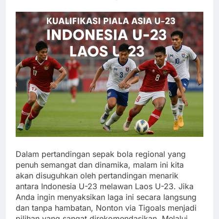
Dalam pertandingan sepak bola regional yang
penuh semangat dan dinamika, malam ini kita
akan disuguhkan oleh pertandingan menarik
antara Indonesia U-23 melawan Laos U-23. Jika
Anda ingin menyaksikan laga ini secara langsung
dan tanpa hambatan, Nonton via Tigoals menjadi
pilihan yang sangat direkomendasikan. Melalui