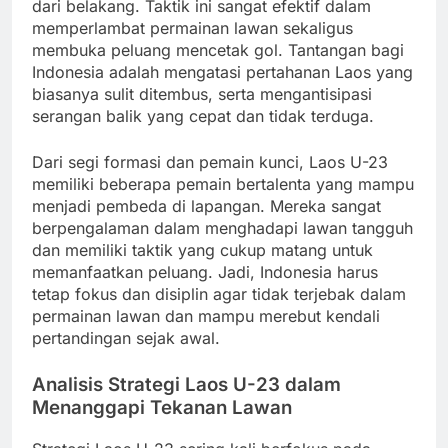
dari belakang. Taktik ini sangat efektif dalam
memperlambat permainan lawan sekaligus
membuka peluang mencetak gol. Tantangan bagi
Indonesia adalah mengatasi pertahanan Laos yang
biasanya sulit ditembus, serta mengantisipasi
serangan balik yang cepat dan tidak terduga.
Dari segi formasi dan pemain kunci, Laos U-23
memiliki beberapa pemain bertalenta yang mampu
menjadi pembeda di lapangan. Mereka sangat
berpengalaman dalam menghadapi lawan tangguh
dan memiliki taktik yang cukup matang untuk
memanfaatkan peluang. Jadi, Indonesia harus
tetap fokus dan disiplin agar tidak terjebak dalam
permainan lawan dan mampu merebut kendali
pertandingan sejak awal.
Analisis Strategi Laos U-23 dalam
Menanggapi Tekanan Lawan