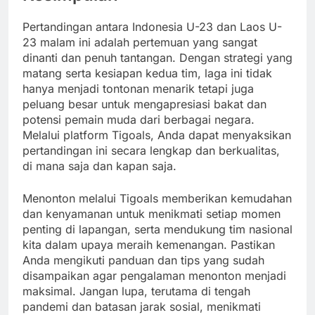
Pertandingan antara Indonesia U-23 dan Laos U-
23 malam ini adalah pertemuan yang sangat
dinanti dan penuh tantangan. Dengan strategi yang
matang serta kesiapan kedua tim, laga ini tidak
hanya menjadi tontonan menarik tetapi juga
peluang besar untuk mengapresiasi bakat dan
potensi pemain muda dari berbagai negara.
Melalui platform Tigoals, Anda dapat menyaksikan
pertandingan ini secara lengkap dan berkualitas,
di mana saja dan kapan saja.
Menonton melalui Tigoals memberikan kemudahan
dan kenyamanan untuk menikmati setiap momen
penting di lapangan, serta mendukung tim nasional
kita dalam upaya meraih kemenangan. Pastikan
Anda mengikuti panduan dan tips yang sudah
disampaikan agar pengalaman menonton menjadi
maksimal. Jangan lupa, terutama di tengah
pandemi dan batasan jarak sosial, menikmati