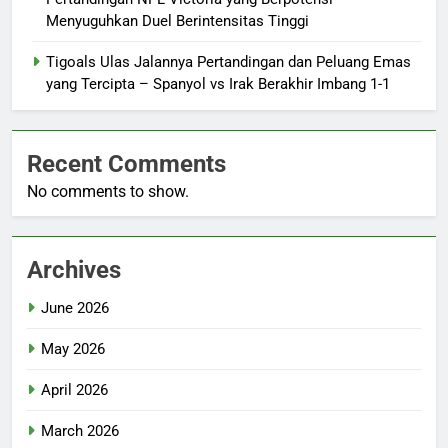
Menyuguhkan Duel Berintensitas Tinggi
Tigoals Ulas Jalannya Pertandingan dan Peluang Emas
yang Tercipta – Spanyol vs Irak Berakhir Imbang 1-1
Recent Comments
No comments to show.
Archives
June 2026
May 2026
April 2026
March 2026