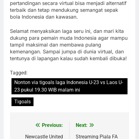
pertandingan secara virtual bisa menjadi alternatif
terbaik dan tetap mendukung semangat sepak
bola Indonesia dan kawasan.
Selamat menyaksikan laga seru ini, dan mari kita
dukung para pemain muda Indonesia agar mampu
tampil maksimal dan membawa pulang
kemenangan. Sampai jumpa di dunia virtual, dan
tentunya di lapangan kalau sudah kembali dibuka!
Tagged:
Nonton via tigoals laga Indonesia U-23 vs Laos U-
23 pukul 19.30 WIB malam ini
Tigoals
Previous:
Next:
Post
navigation
Newcastle United
Streaming Piala FA