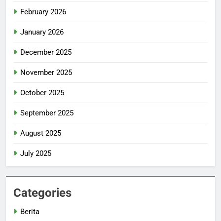
February 2026
January 2026
December 2025
November 2025
October 2025
September 2025
August 2025
July 2025
Categories
Berita