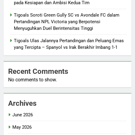
pada Kesiapan dan Ambisi Kedua Tim
Tigoals Soroti Green Gully SC vs Avondale FC dalam
Pertandingan NPL Victoria yang Berpotensi
Menyuguhkan Duel Berintensitas Tinggi
Tigoals Ulas Jalannya Pertandingan dan Peluang Emas
yang Tercipta – Spanyol vs Irak Berakhir Imbang 1-1
Recent Comments
No comments to show.
Archives
June 2026
May 2026