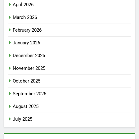
April 2026
March 2026
February 2026
January 2026
December 2025
November 2025
October 2025
September 2025
August 2025
July 2025