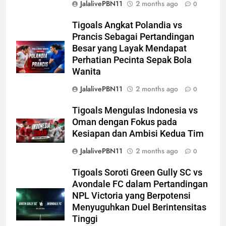
JalalivePBN11
2 months ago
0
Tigoals Angkat Polandia vs
Prancis Sebagai Pertandingan
Besar yang Layak Mendapat
Perhatian Pecinta Sepak Bola
Wanita
JalalivePBN11
2 months ago
0
Tigoals Mengulas Indonesia vs
Oman dengan Fokus pada
Kesiapan dan Ambisi Kedua Tim
JalalivePBN11
2 months ago
0
Tigoals Soroti Green Gully SC vs
Avondale FC dalam Pertandingan
NPL Victoria yang Berpotensi
Menyuguhkan Duel Berintensitas
Tinggi