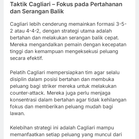
Taktik Cagliari – Fokus pada Pertahanan
dan Serangan Balik
Cagliari lebih cenderung memainkan formasi 3-5-
2 atau 4-4-2, dengan strategi utama adalah
bertahan dan melakukan serangan balik cepat.
Mereka mengandalkan pemain dengan kecepatan
tinggi dan kemampuan mengeksekusi peluang
secara efektif.
Pelatih Cagliari mempersiapkan tim agar selalu
disiplin dalam posisi bertahan dan membuka
peluang bagi striker mereka untuk melakukan
counter-attack. Mereka juga perlu menjaga
konsentrasi dalam bertahan agar tidak kehilangan
fokus dan memberikan peluang mudah bagi
lawan.
Kelebihan strategi ini adalah Cagliari mampu
memanfaatkan setiap peluang yang muncul dari