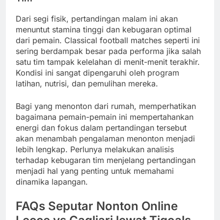
Dari segi fisik, pertandingan malam ini akan
menuntut stamina tinggi dan kebugaran optimal
dari pemain. Classical football matches seperti ini
sering berdampak besar pada performa jika salah
satu tim tampak kelelahan di menit-menit terakhir.
Kondisi ini sangat dipengaruhi oleh program
latihan, nutrisi, dan pemulihan mereka.
Bagi yang menonton dari rumah, memperhatikan
bagaimana pemain-pemain ini mempertahankan
energi dan fokus dalam pertandingan tersebut
akan menambah pengalaman menonton menjadi
lebih lengkap. Perlunya melakukan analisis
terhadap kebugaran tim menjelang pertandingan
menjadi hal yang penting untuk memahami
dinamika lapangan.
FAQs Seputar Nonton Online