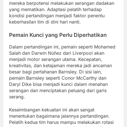
mereka berpotensi melakukan serangan dadakan
yang mematikan. Adaptasi pelatih terhadap
kondisi pertandingan menjadi faktor penentu
keberhasilan tim di dini hari nanti.
Pemain Kunci yang Perlu Diperhatikan
Dalam pertandingan ini, pemain seperti Mohamed
Salah dan Darwin Núñez dari Liverpool akan
menjadi motor serangan utama. Kecepatan,
kreativitas, dan ketajaman mereka jadi ancaman
besar bagi pertahanan Barnsley. Di sisi lain,
pemain Barnsley seperti Conor McCarthy dan
Daryl Dike bisa menjadi kunci dalam menahan
serangan dan menciptakan peluang dari garis
serang.
Keseimbangan kekuatan ini akan sangat
menentukan bagaimana jalannya pertandingan.
Pelatih kedua tim harus mampu melakukan rotasi