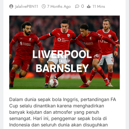
0
JalalivePBN11
7 Months Ago
11 Mins
Dalam dunia sepak bola Inggris, pertandingan FA
Cup selalu dinantikan karena menghadirkan
banyak kejutan dan atmosfer yang penuh
semangat. Hari ini, penggemar sepak bola di
Indonesia dan seluruh dunia akan disuguhkan