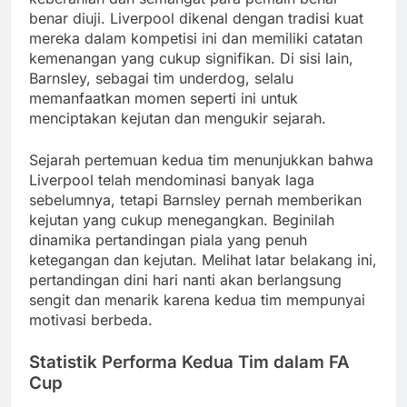
benar diuji. Liverpool dikenal dengan tradisi kuat
mereka dalam kompetisi ini dan memiliki catatan
kemenangan yang cukup signifikan. Di sisi lain,
Barnsley, sebagai tim underdog, selalu
memanfaatkan momen seperti ini untuk
menciptakan kejutan dan mengukir sejarah.
Sejarah pertemuan kedua tim menunjukkan bahwa
Liverpool telah mendominasi banyak laga
sebelumnya, tetapi Barnsley pernah memberikan
kejutan yang cukup menegangkan. Beginilah
dinamika pertandingan piala yang penuh
ketegangan dan kejutan. Melihat latar belakang ini,
pertandingan dini hari nanti akan berlangsung
sengit dan menarik karena kedua tim mempunyai
motivasi berbeda.
Statistik Performa Kedua Tim dalam FA
Cup