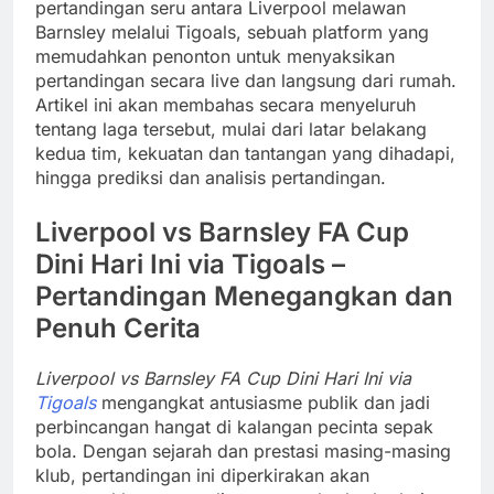
pertandingan seru antara Liverpool melawan
Barnsley melalui Tigoals, sebuah platform yang
memudahkan penonton untuk menyaksikan
pertandingan secara live dan langsung dari rumah.
Artikel ini akan membahas secara menyeluruh
tentang laga tersebut, mulai dari latar belakang
kedua tim, kekuatan dan tantangan yang dihadapi,
hingga prediksi dan analisis pertandingan.
Liverpool vs Barnsley FA Cup
Dini Hari Ini via Tigoals –
Pertandingan Menegangkan dan
Penuh Cerita
Liverpool vs Barnsley FA Cup Dini Hari Ini via
Tigoals
mengangkat antusiasme publik dan jadi
perbincangan hangat di kalangan pecinta sepak
bola. Dengan sejarah dan prestasi masing-masing
klub, pertandingan ini diperkirakan akan