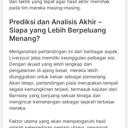
dan taktik yang tepat agar hasil akhir memihak
pada tim mereka masing-masing.
Prediksi dan Analisis Akhir –
Siapa yang Lebih Berpeluang
Menang?
Menganalisis pertandingan ini dari berbagai aspek,
Liverpool jelas memiliki keunggulan pelbagai sisi.
Dengan skuad yang lebih lengkap dan
pengalaman di ajang besar, mereka lebih
diunggulkan untuk keluar sebagai pemenang.
Akan tetapi, pertandingan piala merupakan tempat
segala kemungkinan terjadi, termasuk kejutan dari
Barnsley yang berjuang sekuat tenaga dan
mengincar kemenangan sebagai sejarah terbesar
mereka.
Faktor utama yang akan mempengaruhi hasil
adalah ketersediaan pemain utama, semangat