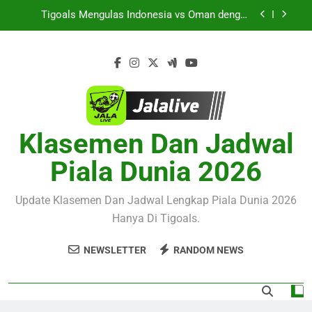
Skip
Perhatian Pecinta Sepak Bola Wanita
Tigoals Mengulas Indonesia vs Oman dengan
to
Fokus pada Kesiapan dan Ambisi Kedua Tim
content
Tigoals Soroti Green Gully SC vs Avondale FC
dalam Pertandingan NPL Victoria yang Berpotensi
Menyuguhkan Duel Berintensitas Tinggi
Botafogo SP U-20 dan Sao Joao U-20 Siap
Bertanding Dini Hari Nanti – Tigoals Bahas
Peluang Kedua Tim Mencuri Perhatian
Tigoals Angkat Polandia vs Prancis Sebagai
Pertandingan Besar yang Layak Mendapat
Perhatian Pecinta Sepak Bola Wanita
Klasemen Dan Jadwal
Tigoals Mengulas Indonesia vs Oman dengan
Fokus pada Kesiapan dan Ambisi Kedua Tim
Piala Dunia 2026
Tigoals Soroti Green Gully SC vs Avondale FC
dalam Pertandingan NPL Victoria yang Berpotensi
Menyuguhkan Duel Berintensitas Tinggi
Update Klasemen Dan Jadwal Lengkap Piala Dunia 2026
Hanya Di Tigoals.
NEWSLETTER
RANDOM NEWS