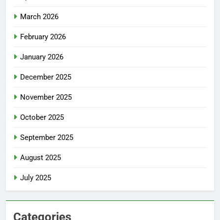
March 2026
February 2026
January 2026
December 2025
November 2025
October 2025
September 2025
August 2025
July 2025
Categories