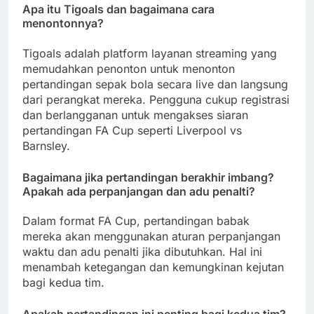
Apa itu Tigoals dan bagaimana cara
menontonnya?
Tigoals adalah platform layanan streaming yang
memudahkan penonton untuk menonton
pertandingan sepak bola secara live dan langsung
dari perangkat mereka. Pengguna cukup registrasi
dan berlangganan untuk mengakses siaran
pertandingan FA Cup seperti Liverpool vs
Barnsley.
Bagaimana jika pertandingan berakhir imbang?
Apakah ada perpanjangan dan adu penalti?
Dalam format FA Cup, pertandingan babak
mereka akan menggunakan aturan perpanjangan
waktu dan adu penalti jika dibutuhkan. Hal ini
menambah ketegangan dan kemungkinan kejutan
bagi kedua tim.
Apakah pertandingan ini penting bagi kedua tim?