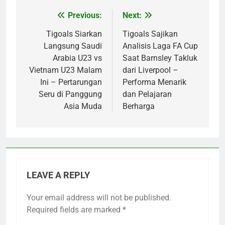
Previous:
Next:
Post
navigation
Tigoals Siarkan
Tigoals Sajikan
Langsung Saudi
Analisis Laga FA Cup
Arabia U23 vs
Saat Barnsley Takluk
Vietnam U23 Malam
dari Liverpool –
Ini – Pertarungan
Performa Menarik
Seru di Panggung
dan Pelajaran
Asia Muda
Berharga
LEAVE A REPLY
Your email address will not be published.
Required fields are marked
*