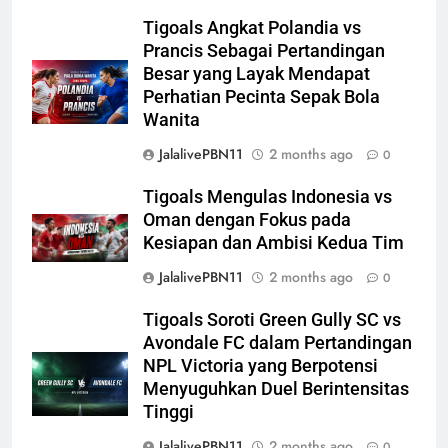
Tigoals Angkat Polandia vs
Prancis Sebagai Pertandingan
Besar yang Layak Mendapat
Perhatian Pecinta Sepak Bola
Wanita
JalalivePBN11
2 months ago
0
Tigoals Mengulas Indonesia vs
Oman dengan Fokus pada
Kesiapan dan Ambisi Kedua Tim
JalalivePBN11
2 months ago
0
Tigoals Soroti Green Gully SC vs
Avondale FC dalam Pertandingan
NPL Victoria yang Berpotensi
Menyuguhkan Duel Berintensitas
Tinggi
JalalivePBN11
2 months ago
0