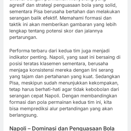
agresif dan strategi penguasaan bola yang solid,
sementara Pisa berusaha bertahan dan melakukan
serangan balik efektif. Memahami formasi dan
taktik ini akan memberikan gambaran yang lebih
lengkap tentang potensi skor dan jalannya
pertarungan.
Performa terbaru dari kedua tim juga menjadi
indikator penting. Napoli, yang saat ini bersaing di
posisi teratas klasemen sementara, berusaha
menjaga konsistensi mereka dengan lini serang
yang tajam dan pertahanan yang kuat. Sedangkan
Pisa, meskipun sudah menunjukkan kekompakan,
tetap harus berhati-hati agar tidak kebobolan dari
serangan cepat Napoli. Dengan membandingkan
formasi dan pola permainan kedua tim ini, kita
bisa memprediksi alur pertandingan yang akan
berlangsung.
Napoli – Dominasi dan Penguasaan Bola