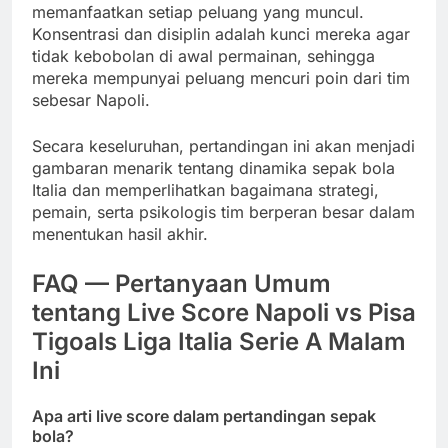
memanfaatkan setiap peluang yang muncul.
Konsentrasi dan disiplin adalah kunci mereka agar
tidak kebobolan di awal permainan, sehingga
mereka mempunyai peluang mencuri poin dari tim
sebesar Napoli.
Secara keseluruhan, pertandingan ini akan menjadi
gambaran menarik tentang dinamika sepak bola
Italia dan memperlihatkan bagaimana strategi,
pemain, serta psikologis tim berperan besar dalam
menentukan hasil akhir.
FAQ — Pertanyaan Umum
tentang Live Score Napoli vs Pisa
Tigoals Liga Italia Serie A Malam
Ini
Apa arti live score dalam pertandingan sepak
bola?