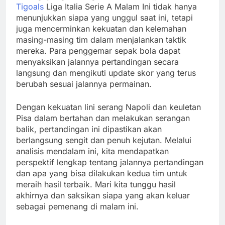
Tigoals
Liga Italia Serie A Malam Ini tidak hanya
menunjukkan siapa yang unggul saat ini, tetapi
juga mencerminkan kekuatan dan kelemahan
masing-masing tim dalam menjalankan taktik
mereka. Para penggemar sepak bola dapat
menyaksikan jalannya pertandingan secara
langsung dan mengikuti update skor yang terus
berubah sesuai jalannya permainan.
Dengan kekuatan lini serang Napoli dan keuletan
Pisa dalam bertahan dan melakukan serangan
balik, pertandingan ini dipastikan akan
berlangsung sengit dan penuh kejutan. Melalui
analisis mendalam ini, kita mendapatkan
perspektif lengkap tentang jalannya pertandingan
dan apa yang bisa dilakukan kedua tim untuk
meraih hasil terbaik. Mari kita tunggu hasil
akhirnya dan saksikan siapa yang akan keluar
sebagai pemenang di malam ini.