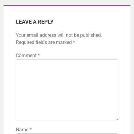
LEAVE A REPLY
Your email address will not be published.
Required fields are marked
*
Comment
*
Name
*