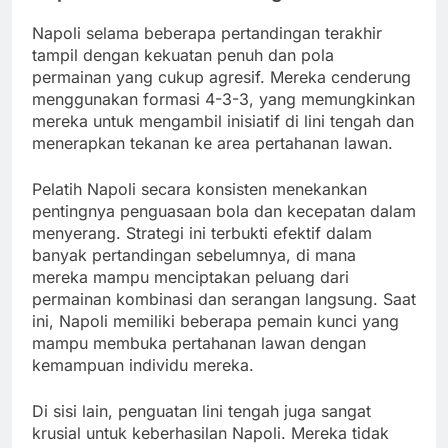
Napoli selama beberapa pertandingan terakhir
tampil dengan kekuatan penuh dan pola
permainan yang cukup agresif. Mereka cenderung
menggunakan formasi 4-3-3, yang memungkinkan
mereka untuk mengambil inisiatif di lini tengah dan
menerapkan tekanan ke area pertahanan lawan.
Pelatih Napoli secara konsisten menekankan
pentingnya penguasaan bola dan kecepatan dalam
menyerang. Strategi ini terbukti efektif dalam
banyak pertandingan sebelumnya, di mana
mereka mampu menciptakan peluang dari
permainan kombinasi dan serangan langsung. Saat
ini, Napoli memiliki beberapa pemain kunci yang
mampu membuka pertahanan lawan dengan
kemampuan individu mereka.
Di sisi lain, penguatan lini tengah juga sangat
krusial untuk keberhasilan Napoli. Mereka tidak