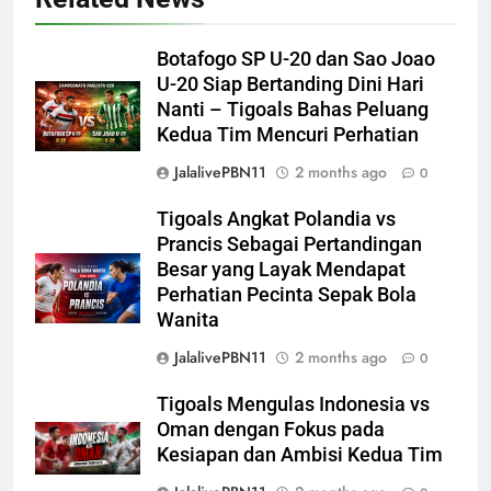
Botafogo SP U-20 dan Sao Joao
U-20 Siap Bertanding Dini Hari
Nanti – Tigoals Bahas Peluang
Kedua Tim Mencuri Perhatian
JalalivePBN11
2 months ago
0
Tigoals Angkat Polandia vs
Prancis Sebagai Pertandingan
Besar yang Layak Mendapat
Perhatian Pecinta Sepak Bola
Wanita
JalalivePBN11
2 months ago
0
Tigoals Mengulas Indonesia vs
Oman dengan Fokus pada
Kesiapan dan Ambisi Kedua Tim