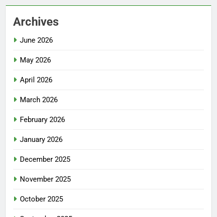
Archives
June 2026
May 2026
April 2026
March 2026
February 2026
January 2026
December 2025
November 2025
October 2025