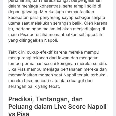
pertahanan, dan mereka sangat berpengalaman
dalam menjaga konsentrasi serta tampil solid di
depan gawang. Mereka juga memanfaatkan
kecepatan para penyerang sayap sebagai senjata
utama saat melakukan serangan balik. Oleh karena
itu, pertandingan malam ini akan menjadi ajang di
mana Pisa berusaha memanfaatkan setiap celah
yang ditinggalkan Napoli.
Taktik ini cukup efektif karena mereka mampu
mengurangi tekanan dari lawan dan mengatur
tempo permainan sesuai keinginan mereka sendiri.
Jika Pisa mampu menjaga pertahanan mereka dan
memanfaatkan momen saat Napoli terlalu terbuka,
mereka bisa mencuri satu atau dua gol dari
serangan balik yang tepat.
Prediksi, Tantangan, dan
Peluang dalam Live Score Napoli
vs Pisa