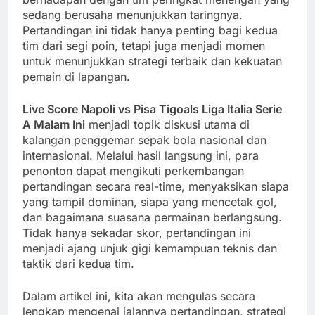
sedang berusaha menunjukkan taringnya.
Pertandingan ini tidak hanya penting bagi kedua
tim dari segi poin, tetapi juga menjadi momen
untuk menunjukkan strategi terbaik dan kekuatan
pemain di lapangan.
Live Score Napoli vs Pisa Tigoals Liga Italia Serie
A Malam Ini
menjadi topik diskusi utama di
kalangan penggemar sepak bola nasional dan
internasional. Melalui hasil langsung ini, para
penonton dapat mengikuti perkembangan
pertandingan secara real-time, menyaksikan siapa
yang tampil dominan, siapa yang mencetak gol,
dan bagaimana suasana permainan berlangsung.
Tidak hanya sekadar skor, pertandingan ini
menjadi ajang unjuk gigi kemampuan teknis dan
taktik dari kedua tim.
Dalam artikel ini, kita akan mengulas secara
lengkap mengenai jalannya pertandingan, strategi