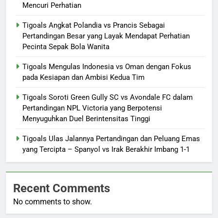
Mencuri Perhatian
Tigoals Angkat Polandia vs Prancis Sebagai
Pertandingan Besar yang Layak Mendapat Perhatian
Pecinta Sepak Bola Wanita
Tigoals Mengulas Indonesia vs Oman dengan Fokus
pada Kesiapan dan Ambisi Kedua Tim
Tigoals Soroti Green Gully SC vs Avondale FC dalam
Pertandingan NPL Victoria yang Berpotensi
Menyuguhkan Duel Berintensitas Tinggi
Tigoals Ulas Jalannya Pertandingan dan Peluang Emas
yang Tercipta – Spanyol vs Irak Berakhir Imbang 1-1
Recent Comments
No comments to show.