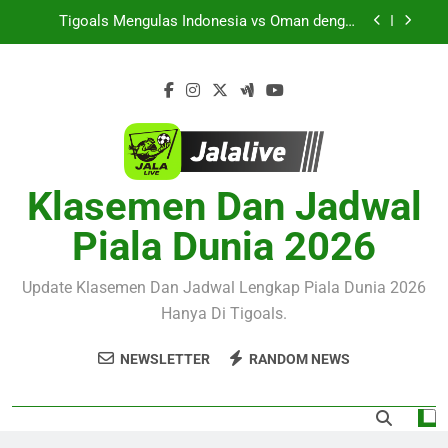
Skip
Perhatian Pecinta Sepak Bola Wanita
Tigoals Mengulas Indonesia vs Oman dengan
to
Fokus pada Kesiapan dan Ambisi Kedua Tim
content
Tigoals Soroti Green Gully SC vs Avondale FC
dalam Pertandingan NPL Victoria yang Berpotensi
Menyuguhkan Duel Berintensitas Tinggi
Botafogo SP U-20 dan Sao Joao U-20 Siap
Bertanding Dini Hari Nanti – Tigoals Bahas
Peluang Kedua Tim Mencuri Perhatian
Tigoals Angkat Polandia vs Prancis Sebagai
Pertandingan Besar yang Layak Mendapat
Perhatian Pecinta Sepak Bola Wanita
Klasemen Dan Jadwal
Tigoals Mengulas Indonesia vs Oman dengan
Fokus pada Kesiapan dan Ambisi Kedua Tim
Piala Dunia 2026
Tigoals Soroti Green Gully SC vs Avondale FC
dalam Pertandingan NPL Victoria yang Berpotensi
Menyuguhkan Duel Berintensitas Tinggi
Update Klasemen Dan Jadwal Lengkap Piala Dunia 2026
Hanya Di Tigoals.
NEWSLETTER
RANDOM NEWS