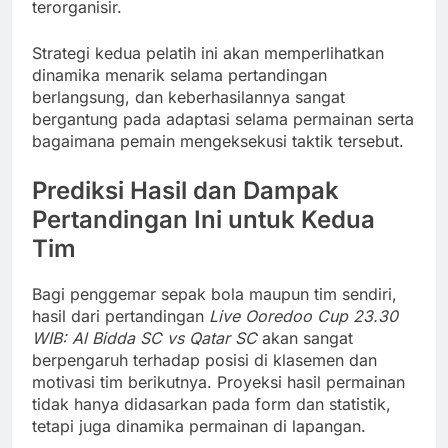
terorganisir.
Strategi kedua pelatih ini akan memperlihatkan
dinamika menarik selama pertandingan
berlangsung, dan keberhasilannya sangat
bergantung pada adaptasi selama permainan serta
bagaimana pemain mengeksekusi taktik tersebut.
Prediksi Hasil dan Dampak
Pertandingan Ini untuk Kedua
Tim
Bagi penggemar sepak bola maupun tim sendiri,
hasil dari pertandingan
Live Ooredoo Cup 23.30
WIB: Al Bidda SC vs Qatar SC
akan sangat
berpengaruh terhadap posisi di klasemen dan
motivasi tim berikutnya. Proyeksi hasil permainan
tidak hanya didasarkan pada form dan statistik,
tetapi juga dinamika permainan di lapangan.