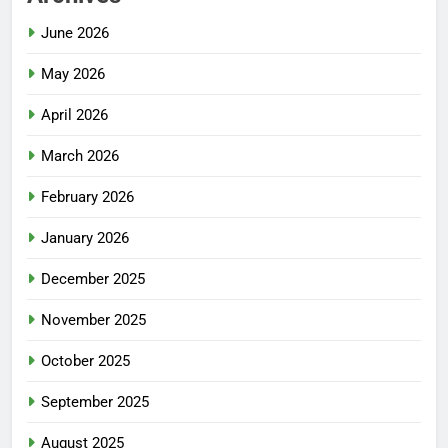
June 2026
May 2026
April 2026
March 2026
February 2026
January 2026
December 2025
November 2025
October 2025
September 2025
August 2025