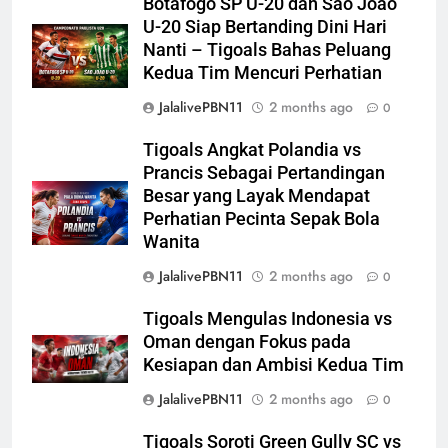
Botafogo SP U-20 dan Sao Joao
U-20 Siap Bertanding Dini Hari
Nanti – Tigoals Bahas Peluang
Kedua Tim Mencuri Perhatian
JalalivePBN11
2 months ago
0
Tigoals Angkat Polandia vs
Prancis Sebagai Pertandingan
Besar yang Layak Mendapat
Perhatian Pecinta Sepak Bola
Wanita
JalalivePBN11
2 months ago
0
Tigoals Mengulas Indonesia vs
Oman dengan Fokus pada
Kesiapan dan Ambisi Kedua Tim
JalalivePBN11
2 months ago
0
Tigoals Soroti Green Gully SC vs