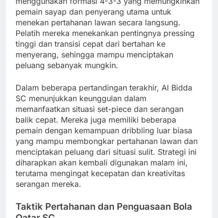
menggunakan formasi 4-3-3 yang memungkinkan
pemain sayap dan penyerang utama untuk
menekan pertahanan lawan secara langsung.
Pelatih mereka menekankan pentingnya pressing
tinggi dan transisi cepat dari bertahan ke
menyerang, sehingga mampu menciptakan
peluang sebanyak mungkin.
Dalam beberapa pertandingan terakhir, Al Bidda
SC menunjukkan keunggulan dalam
memanfaatkan situasi set-piece dan serangan
balik cepat. Mereka juga memiliki beberapa
pemain dengan kemampuan dribbling luar biasa
yang mampu membongkar pertahanan lawan dan
menciptakan peluang dari situasi sulit. Strategi ini
diharapkan akan kembali digunakan malam ini,
terutama mengingat kecepatan dan kreativitas
serangan mereka.
Taktik Pertahanan dan Penguasaan Bola
Qatar SC