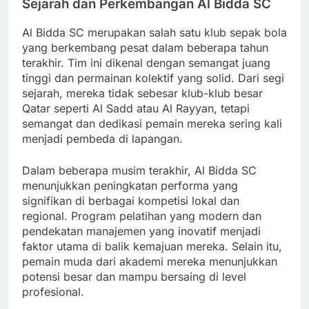
Sejarah dan Perkembangan Al Bidda SC
Al Bidda SC merupakan salah satu klub sepak bola
yang berkembang pesat dalam beberapa tahun
terakhir. Tim ini dikenal dengan semangat juang
tinggi dan permainan kolektif yang solid. Dari segi
sejarah, mereka tidak sebesar klub-klub besar
Qatar seperti Al Sadd atau Al Rayyan, tetapi
semangat dan dedikasi pemain mereka sering kali
menjadi pembeda di lapangan.
Dalam beberapa musim terakhir, Al Bidda SC
menunjukkan peningkatan performa yang
signifikan di berbagai kompetisi lokal dan
regional. Program pelatihan yang modern dan
pendekatan manajemen yang inovatif menjadi
faktor utama di balik kemajuan mereka. Selain itu,
pemain muda dari akademi mereka menunjukkan
potensi besar dan mampu bersaing di level
profesional.