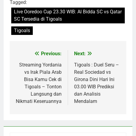
Tagged:
Live Ooredoo Cup 23.30 WIB: Al Bidda SC vs Qatar
SC Tersedia di Tigoals
Tigoals
Previous:
Next:
Post
navigation
Streaming Yordania
Tigoals : Duel Seru –
vs Irak Piala Arab
Real Sociedad vs
Bisa Kamu Cek di
Girona Dini Hari Ini
Tigoals – Tonton
03.00 WIB Prediksi
Langsung dan
dan Analisis
Nikmati Keseruannya
Mendalam