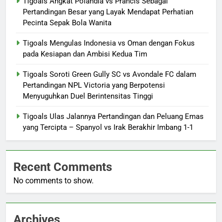
Tigoals Angkat Polandia vs Prancis Sebagai
Pertandingan Besar yang Layak Mendapat Perhatian
Pecinta Sepak Bola Wanita
Tigoals Mengulas Indonesia vs Oman dengan Fokus
pada Kesiapan dan Ambisi Kedua Tim
Tigoals Soroti Green Gully SC vs Avondale FC dalam
Pertandingan NPL Victoria yang Berpotensi
Menyuguhkan Duel Berintensitas Tinggi
Tigoals Ulas Jalannya Pertandingan dan Peluang Emas
yang Tercipta – Spanyol vs Irak Berakhir Imbang 1-1
Recent Comments
No comments to show.
Archives