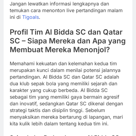
Jangan lewatkan informasi lengkapnya dan
temukan cara menonton live pertandingan malam
ini di
Tigoals
.
Profil Tim Al Bidda SC dan Qatar
SC – Siapa Mereka dan Apa yang
Membuat Mereka Menonjol?
Memahami kekuatan dan kelemahan kedua tim
merupakan kunci dalam menilai potensi jalannya
pertandingan. Al Bidda SC dan Qatar SC adalah
dua klub sepak bola yang memiliki sejarah dan
karakter yang cukup berbeda. Al Bidda SC
sebagai tim yang memiliki gaya bermain agresif
dan inovatif, sedangkan Qatar SC dikenal dengan
strategi taktis dan disiplin tinggi. Sebelum
menyaksikan mereka bertarung di lapangan, mari
kita kulik lebih dalam tentang kedua tim ini.