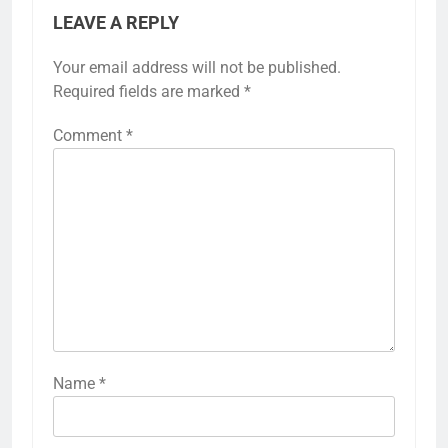
LEAVE A REPLY
Your email address will not be published.
Required fields are marked
*
Comment
*
Name
*