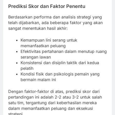
Prediksi Skor dan Faktor Penentu
Berdasarkan performa dan analisis strategi yang
telah dijabarkan, ada beberapa faktor yang akan
sangat menentukan hasil akhir:
Kemampuan lini serang untuk
memanfaatkan peluang
Efektivitas pertahanan dalam menutup ruang
serangan lawan
Konsistensi dan disiplin taktik dari kedua
pelatih
Kondisi fisik dan psikologis pemain yang
bermain malam ini
Dengan faktor-faktor di atas, prediksi skor dari
pertandingan ini adalah 2-2 atau 3-2 untuk salah
satu tim, tergantung dari keberhasilan mereka
dalam memanfaatkan peluang dan eksekusi
strategi.