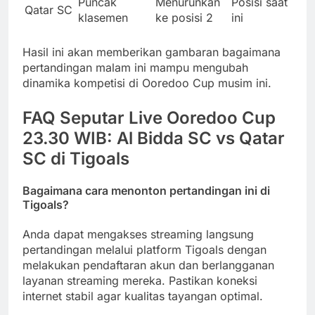
Puncak
Menurunkan
Posisi saat
Qatar SC
klasemen
ke posisi 2
ini
Hasil ini akan memberikan gambaran bagaimana
pertandingan malam ini mampu mengubah
dinamika kompetisi di Ooredoo Cup musim ini.
FAQ Seputar Live Ooredoo Cup
23.30 WIB: Al Bidda SC vs Qatar
SC di Tigoals
Bagaimana cara menonton pertandingan ini di
Tigoals?
Anda dapat mengakses streaming langsung
pertandingan melalui platform Tigoals dengan
melakukan pendaftaran akun dan berlangganan
layanan streaming mereka. Pastikan koneksi
internet stabil agar kualitas tayangan optimal.