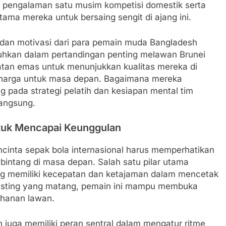
ri pengalaman satu musim kompetisi domestik serta
tama mereka untuk bersaing sengit di ajang ini.
 dan motivasi dari para pemain muda Bangladesh
tuhkan dalam pertandingan penting melawan Brunei
atan emas untuk menunjukkan kualitas mereka di
harga untuk masa depan. Bagaimana mereka
 pada strategi pelatih dan kesiapan mental tim
angsung.
ntuk Mencapai Keunggulan
cinta sepak bola internasional harus memperhatikan
 bintang di masa depan. Salah satu pilar utama
g memiliki kecepatan dan ketajaman dalam mencetak
insting yang matang, pemain ini mampu membuka
ahanan lawan.
 juga memiliki peran sentral dalam mengatur ritme