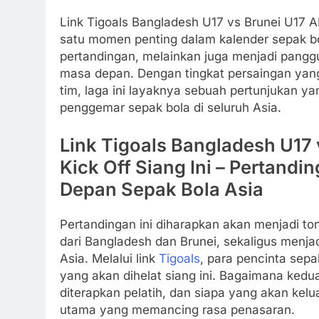
Link Tigoals Bangladesh U17 vs Brunei U17 A
satu momen penting dalam kalender sepak bol
pertandingan, melainkan juga menjadi pangg
masa depan. Dengan tingkat persaingan yang
tim, laga ini layaknya sebuah pertunjukan y
penggemar sepak bola di seluruh Asia.
Link Tigoals Bangladesh U17
Kick Off Siang Ini – Pertand
Depan Sepak Bola Asia
Pertandingan ini diharapkan akan menjadi t
dari Bangladesh dan Brunei, sekaligus menjad
Asia. Melalui link
Tigoals
, para pencinta sepa
yang akan dihelat siang ini. Bagaimana kedu
diterapkan pelatih, dan siapa yang akan ke
utama yang memancing rasa penasaran.