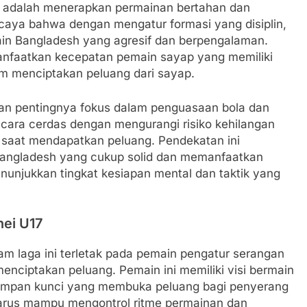
ni adalah menerapkan permainan bertahan dan
caya bahwa dengan mengatur formasi yang disiplin,
ain Bangladesh yang agresif dan berpengalaman.
anfaatkan kecepatan pemain sayap yang memiliki
m menciptakan peluang dari sayap.
kan pentingnya fokus dalam penguasaan bola dan
cara cerdas dengan mengurangi risiko kehilangan
 saat mendapatkan peluang. Pendekatan ini
angladesh yang cukup solid dan memanfaatkan
enunjukkan tingkat kesiapan mental dan taktik yang
ei U17
lam laga ini terletak pada pemain pengatur serangan
enciptakan peluang. Pemain ini memiliki visi bermain
mpan kunci yang membuka peluang bagi penyerang
 harus mampu mengontrol ritme permainan dan