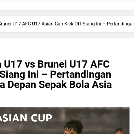
Brunei U17 AFC U17 Asian Cup Kick Off Siang Ini – Pertandin
h U17 vs Brunei U17 AFC
Siang Ini – Pertandingan
a Depan Sepak Bola Asia