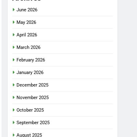
June 2026
May 2026
April 2026
March 2026
February 2026
January 2026
December 2025
November 2025
October 2025
September 2025
August 2025