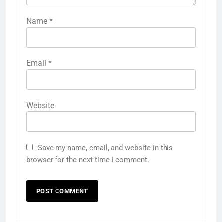
Name
*
Email
*
Website
Save my name, email, and website in this
browser for the next time I comment.