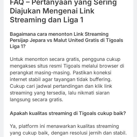
FAQ – Pertanyaan yang Sering
Diajukan Mengenai Link
Streaming dan Liga 1
Bagaimana cara menonton Link Streaming
Persijap Jepara vs Malut United Gratis di Tigoals
Liga 1?
Untuk menonton secara gratis, pengguna cukup
mengakses situs resmi Tigoals melalui browser di
perangkat masing-masing. Pastikan koneksi
internet stabil agar tayangan tidak buffering.
Cukup cari jadwal pertandingan dan klik link
streaming yang tersedia, lalu nikmati siaran
langsung secara gratis.
Apakah kualitas streaming di Tigoals cukup baik?
Ya, platform ini menawarkan kualitas streaming
yang cukup baik, dengan resolusi jernih dan stabil.