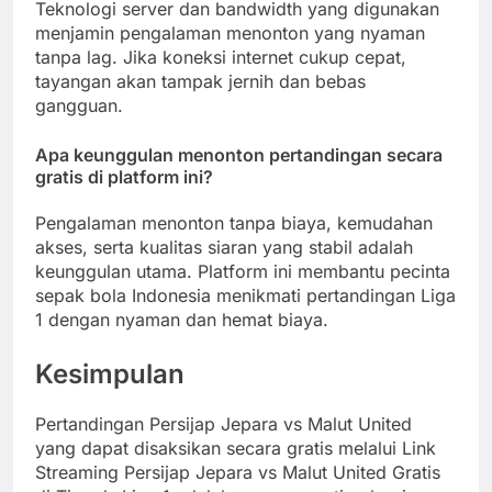
Teknologi server dan bandwidth yang digunakan
menjamin pengalaman menonton yang nyaman
tanpa lag. Jika koneksi internet cukup cepat,
tayangan akan tampak jernih dan bebas
gangguan.
Apa keunggulan menonton pertandingan secara
gratis di platform ini?
Pengalaman menonton tanpa biaya, kemudahan
akses, serta kualitas siaran yang stabil adalah
keunggulan utama. Platform ini membantu pecinta
sepak bola Indonesia menikmati pertandingan Liga
1 dengan nyaman dan hemat biaya.
Kesimpulan
Pertandingan Persijap Jepara vs Malut United
yang dapat disaksikan secara gratis melalui Link
Streaming Persijap Jepara vs Malut United Gratis