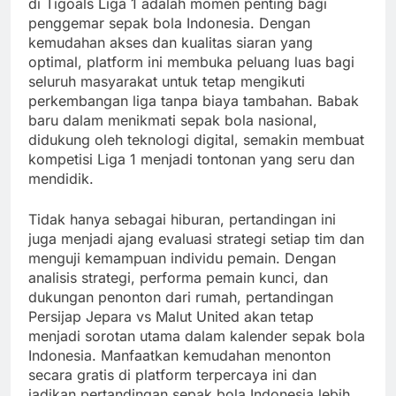
di Tigoals Liga 1 adalah momen penting bagi
penggemar sepak bola Indonesia. Dengan
kemudahan akses dan kualitas siaran yang
optimal, platform ini membuka peluang luas bagi
seluruh masyarakat untuk tetap mengikuti
perkembangan liga tanpa biaya tambahan. Babak
baru dalam menikmati sepak bola nasional,
didukung oleh teknologi digital, semakin membuat
kompetisi Liga 1 menjadi tontonan yang seru dan
mendidik.
Tidak hanya sebagai hiburan, pertandingan ini
juga menjadi ajang evaluasi strategi setiap tim dan
menguji kemampuan individu pemain. Dengan
analisis strategi, performa pemain kunci, dan
dukungan penonton dari rumah, pertandingan
Persijap Jepara vs Malut United akan tetap
menjadi sorotan utama dalam kalender sepak bola
Indonesia. Manfaatkan kemudahan menonton
secara gratis di platform terpercaya ini dan
jadikan pertandingan sepak bola Indonesia lebih