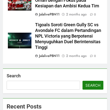
Oman dengan Fokus pada
Kesiapan dan Ambisi Kedua Tim
JalalivePBN11
2 months ago
0
Tigoals Soroti Green Gully SC vs
Avondale FC dalam Pertandingan
NPL Victoria yang Berpotensi
Menyuguhkan Duel Berintensitas
Tinggi
JalalivePBN11
2 months ago
0
Search
SEARCH
Recent Posts