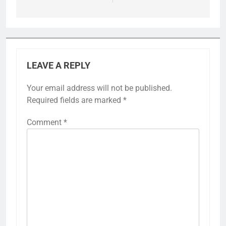
LEAVE A REPLY
Your email address will not be published.
Required fields are marked
*
Comment
*