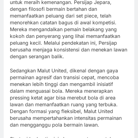
untuk meraih kemenangan. Persijap Jepara,
dengan filosofi bermain bertahan dan
memanfaatkan peluang dari set piece, telah
menorehkan catatan bagus di awal kompetisi.
Mereka mengandalkan pemain belakang yang
kokoh dan penyerang yang lihai memanfaatkan
peluang kecil. Melalui pendekatan ini, Persijap
berusaha menjaga konsistensi dan menekan lawan
dengan serangan balik.
Sedangkan Malut United, dikenal dengan gaya
permainan agresif dan transisi cepat, mencoba
menekan lebih tinggi dan mengambil inisiatif
dalam menguasai bola. Mereka menerapkan
pressing ketat agar bisa merebut bola di area
lawan dan memanfaatkan ruang yang terbuka.
Dengan formasi yang fleksibel, Malut United
berusaha mempertahankan intensitas permainan
dan mengganggu pola bermain lawan.