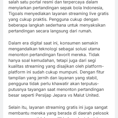
salah satu portal resmi dan terpercaya dalam
menyiarkan pertandingan sepak bola Indonesia,
Tigoals menyediakan layanan streaming live gratis
yang cukup praktis. Pengguna cukup dengan
beberapa langkah sederhana untuk menyaksikan
pertandingan secara langsung dari rumah.
Dalam era digital saat ini, konsumen semakin
mengandalkan teknologi sebagai solusi utama
menonton pertandingan favorit mereka. Tidak
hanya soal kemudahan, tetapi juga dari segi
kualitas streaming yang disajikan oleh platform-
platform ini sudah cukup mumpuni. Dengan fitur
tampilan yang jernih dan layanan yang stabil,
pengguna tidak perlu khawatir akan terputus-
putusnya tayangan saat menonton pertandingan
besar seperti Persijap Jepara vs Malut United.
Selain itu, layanan streaming gratis ini juga sangat
membantu mereka yang berada di daerah pelosok