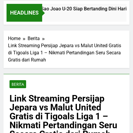
go SP U-20 dan Sao Joao U-20 Siap Bertanding Dini Hari Nant
HEADLINES
 Ago
Home
Berita
Link Streaming Persijap Jepara vs Malut United Gratis
di Tigoals Liga 1 – Nikmati Pertandingan Seru Secara
Gratis dari Rumah
BERITA
Link Streaming Persijap
Jepara vs Malut United
Gratis di Tigoals Liga 1 –
Nikmati Pertandingan Seru