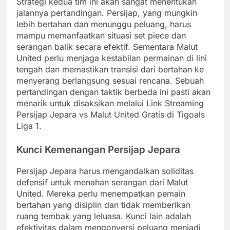
Strategi kedua tim ini akan sangat menentukan
jalannya pertandingan. Persijap, yang mungkin
lebih bertahan dan menunggu peluang, harus
mampu memanfaatkan situasi set piece dan
serangan balik secara efektif. Sementara Malut
United perlu menjaga kestabilan permainan di lini
tengah dan memastikan transisi dari bertahan ke
menyerang berlangsung sesuai rencana. Sebuah
pertandingan dengan taktik berbeda ini pasti akan
menarik untuk disaksikan melalui Link Streaming
Persijap Jepara vs Malut United Gratis di Tigoals
Liga 1.
Kunci Kemenangan Persijap Jepara
Persijap Jepara harus mengandalkan soliditas
defensif untuk menahan serangan dari Malut
United. Mereka perlu menempatkan pemain
bertahan yang disiplin dan tidak memberikan
ruang tembak yang leluasa. Kunci lain adalah
efektivitas dalam mengonversi peluang menjadi